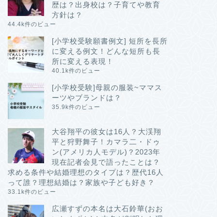
歴は？出身校は？子育てや教育
方針は？
44.4k件のビュー
[小学校受験願書例文] 短所を長所
に変える例文！どんな短所も長
所に変える表現！
40.1k件のビュー
[小学校受験]母親の服装~ママス
ーツやブランドは？
35.9k件のビュー
大谷翔平の彼女は16人？大渓翔
平と狩野舞子！カマラ二・ドゥ
ン(アメリカ人モデル)？2023年
現在記者会見で語ったことは？
求める条件や結婚理想のタイプは？歴代16人
って誰？理想結婚は？家族や子ども好き？
33.1k件のビュー
広瀬すずの本名は大石鈴華(おお