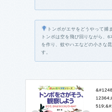
トンボがエサをどうやって捕
トンボは空を飛び回りながら、6
を作り、蚊やハエなどの小さな
す。
&#1248
12364;
519;&#