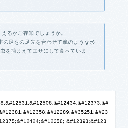
まえるかご存知でしょうか。
本の足をの足先を合わせて籠のような形
昆虫を捕まえてエサにして食べていま
8;&#12531;&#12508;&#12434;&#12373;&#
&#12381;&#12358;&#12289;&#35251;&#23
12375;&#12424;&#12358; &#12393;&#123