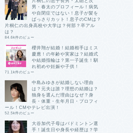
片桐仁の息子長男・太朗と次
男・春太のプロフィール！病気
や自閉症ではない！息子が髪を
ばっさりカット！息子のCMは？
片桐仁の出身高校や大学は？何部？卒アル
は？
84.6k件のビュー
櫻井翔が結婚！結婚相手はミス
慶應！の年齢や実家は？結婚式
や結婚指輪は？第一子誕生！馴
れ初めや妊娠や子供！
71.1k件のビュー
中島みゆきが結婚しない理由
は？元夫は誰？理想の結婚は？
独身を選んだ理由はなぜ？身
長・体重・生年月日・プロフィ
ール！CMやテレビ出演！
52.5k件のビュー
大谷加代子母はバドミントン選
手！誕生日や身長や経歴は？学