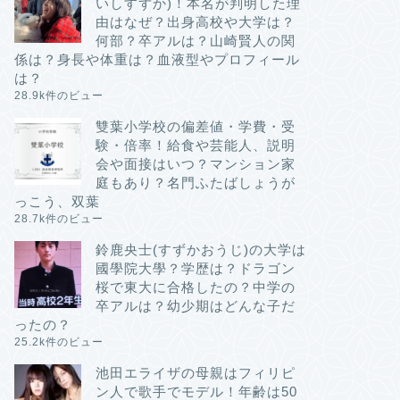
いしすずか)！本名が判明した理
由はなぜ？出身高校や大学は？
何部？卒アルは？山崎賢人の関
係は？身長や体重は？血液型やプロフィール
は？
28.9k件のビュー
雙葉小学校の偏差値・学費・受
験・倍率！給食や芸能人、説明
会や面接はいつ？マンション家
庭もあり？名門ふたばしょうが
っこう、双葉
28.7k件のビュー
鈴鹿央士(すずかおうじ)の大学は
國學院大學？学歴は？ドラゴン
桜で東大に合格したの？中学の
卒アルは？幼少期はどんな子だ
ったの？
25.2k件のビュー
池田エライザの母親はフィリピ
ン人で歌手でモデル！年齢は50