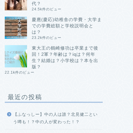
代？
24.5k件のビュー
慶應(慶応)幼稚舎の学費・大学ま
での学費総額と学校説明会と
は？
23.2k件のビュー
東大王の鶴崎修功は卒業まで後
回！2軍？年齢は？iqは？何年
生？結婚は？小学校は？本を出
版？
22.1k件のビュー
最近の投稿
【ふなっしー】中の人は誰？北見健二とい
う噂も！？中の人が変わった！？