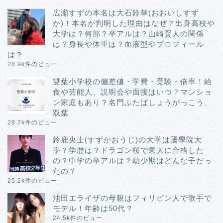
広瀬すずの本名は大石鈴華(おおいしすず
か)！本名が判明した理由はなぜ？出身高校や
大学は？何部？卒アルは？山崎賢人の関係
は？身長や体重は？血液型やプロフィール
は？
28.9k件のビュー
雙葉小学校の偏差値・学費・受験・倍率！給
食や芸能人、説明会や面接はいつ？マンショ
ン家庭もあり？名門ふたばしょうがっこう、
双葉
28.7k件のビュー
鈴鹿央士(すずかおうじ)の大学は國學院大
學？学歴は？ドラゴン桜で東大に合格した
の？中学の卒アルは？幼少期はどんな子だっ
たの？
25.2k件のビュー
池田エライザの母親はフィリピン人で歌手で
モデル！年齢は50代？
24.5k件のビュー