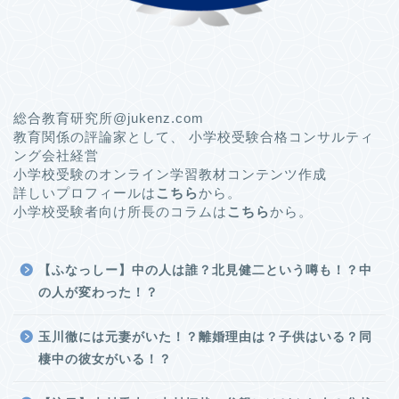
総合教育研究所@jukenz.com
教育関係の評論家として、 小学校受験合格コンサルティ
ング会社経営
小学校受験のオンライン学習教材コンテンツ作成
詳しいプロフィールは
こちら
から。
小学校受験者向け所長のコラムは
こちら
から。
【ふなっしー】中の人は誰？北見健二という噂も！？中
の人が変わった！？
玉川徹には元妻がいた！？離婚理由は？子供はいる？同
棲中の彼女がいる！？