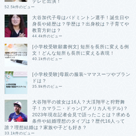
テレビ出演！
52.5k件のビュー
大谷加代子母はバドミントン選手！誕生日や
身長や経歴は？学歴は？出身校は？子育てや
教育方針は？
44.4k件のビュー
[小学校受験願書例文] 短所を長所に変える例
文！どんな短所も長所に変える表現！
40.1k件のビュー
[小学校受験]母親の服装~ママスーツやブラン
ドは？
35.9k件のビュー
大谷翔平の彼女は16人？大渓翔平と狩野舞
子！カマラ二・ドゥン(アメリカ人モデル)？
2023年現在記者会見で語ったことは？求める
条件や結婚理想のタイプは？歴代16人って
誰？理想結婚は？家族や子ども好き？
33.1k件のビュー