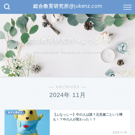
総合教育研究所@jukenz.com
総合教育研究所へようこそ
Educational Research Institute
― ARCHIVES ―
2024年 11月
多才な著名人
【ふなっしー】中の人は誰？北見健二という噂
も！？中の人が変わった！？
2024-11-18