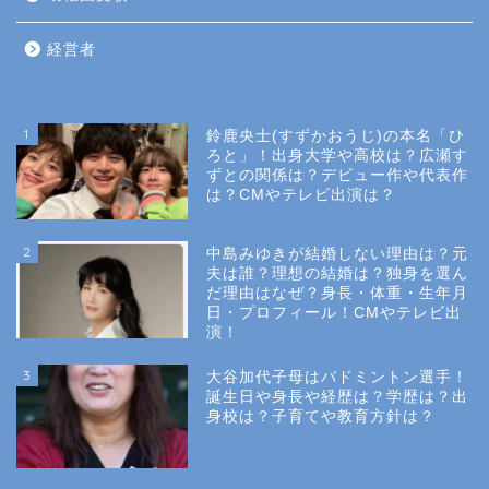
経営者
1
鈴鹿央士(すずかおうじ)の本名「ひ
ろと」！出身大学や高校は？広瀬す
ずとの関係は？デビュー作や代表作
は？CMやテレビ出演は？
2
中島みゆきが結婚しない理由は？元
夫は誰？理想の結婚は？独身を選ん
だ理由はなぜ？身長・体重・生年月
日・プロフィール！CMやテレビ出
演！
3
大谷加代子母はバドミントン選手！
誕生日や身長や経歴は？学歴は？出
身校は？子育てや教育方針は？