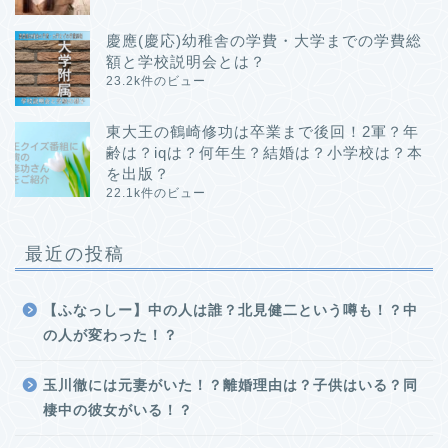
慶應(慶応)幼稚舎の学費・大学までの学費総
額と学校説明会とは？
23.2k件のビュー
東大王の鶴崎修功は卒業まで後回！2軍？年
齢は？iqは？何年生？結婚は？小学校は？本
を出版？
22.1k件のビュー
最近の投稿
【ふなっしー】中の人は誰？北見健二という噂も！？中
の人が変わった！？
玉川徹には元妻がいた！？離婚理由は？子供はいる？同
棲中の彼女がいる！？