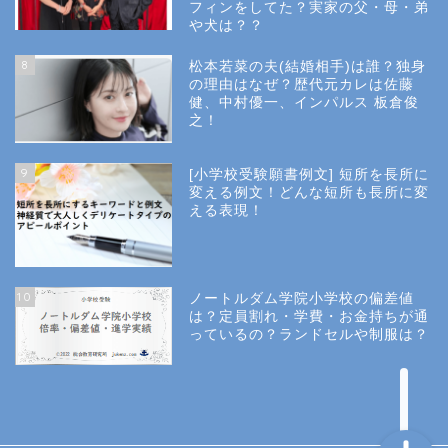
フィンをしてた？実家の父・母・弟
幼稚園受験
や犬は？？
8
松本若菜の夫(結婚相手)は誰？独身
小学校受験
の理由はなぜ？歴代元カレは佐藤
健、中村優一、インパルス 板倉俊
之！
小学校情報
9
[小学校受験願書例文] 短所を長所に
所長コラム
変える例文！どんな短所も長所に変
える表現！
願書と面接
10
ノートルダム学院小学校の偏差値
説明会や面接の服装
は？定員割れ・学費・お金持ちが通
っているの？ランドセルや制服は？
About Us