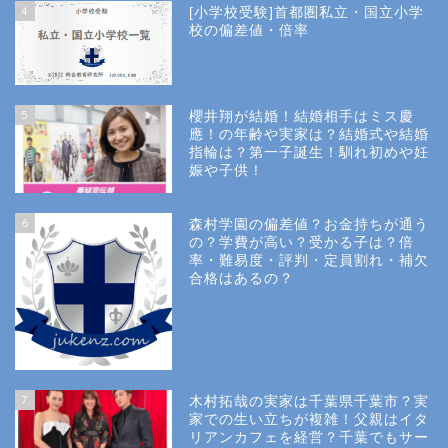
4
[小学校受験]首都圏私立・国立小学
校の偏差値・倍率
5
櫻井翔が結婚！結婚相手はミス慶
應！の年齢や実家は？結婚式や結婚
指輪は？第一子誕生！馴れ初めや妊
娠や子供！
6
森村学園の偏差値？お金持ちが通う
の？学費が高い？受かる子は？倍
率・難易度・評判・定員割れ・補欠
合格はあるの？
Site Map
7
木村拓哉の実家は千葉県千葉市？実
Privacy Policy
家での生い立ちが複雑！父親はイタ
リアンカフェを経営？千葉でもサー