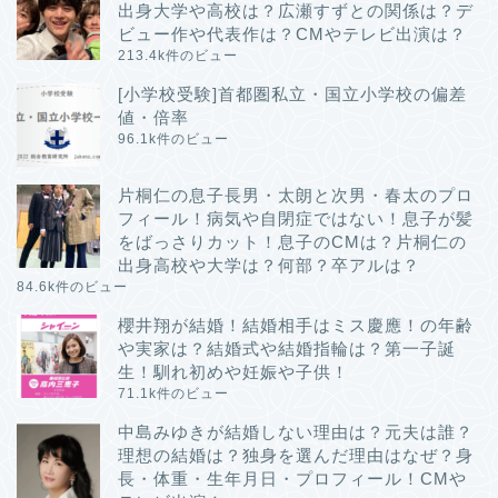
出身大学や高校は？広瀬すずとの関係は？デ
ビュー作や代表作は？CMやテレビ出演は？
213.4k件のビュー
[小学校受験]首都圏私立・国立小学校の偏差
値・倍率
96.1k件のビュー
片桐仁の息子長男・太朗と次男・春太のプロ
フィール！病気や自閉症ではない！息子が髪
をばっさりカット！息子のCMは？片桐仁の
出身高校や大学は？何部？卒アルは？
84.6k件のビュー
櫻井翔が結婚！結婚相手はミス慶應！の年齢
や実家は？結婚式や結婚指輪は？第一子誕
生！馴れ初めや妊娠や子供！
71.1k件のビュー
中島みゆきが結婚しない理由は？元夫は誰？
理想の結婚は？独身を選んだ理由はなぜ？身
長・体重・生年月日・プロフィール！CMや