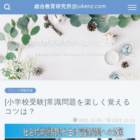
総合教育研究所@jukenz.com
総合教育研究所へようこそ
Educational Research Institute
プリント問題対策
[小学校受験]常識問題を楽しく覚える
コツは？
2021-12-05
/
2021-12-11