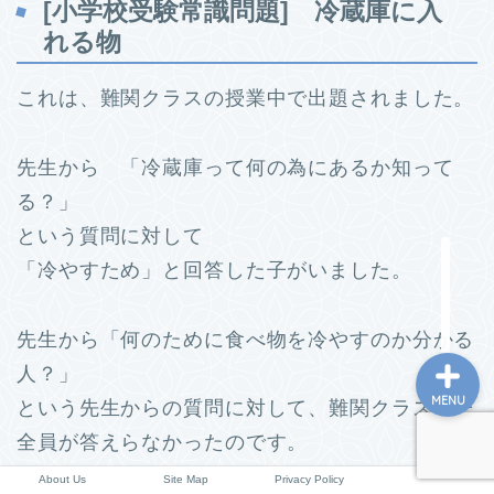
[小学校受験常識問題] 冷蔵庫に入
小学校情報
れる物
所長コラム
これは、難関クラスの授業中で出題されました。
願書と面接
先生から 「冷蔵庫って何の為にあるか知って
る？」
説明会や面接の服装
という質問に対して
「冷やすため」と回答した子がいました。
About Us
先生から「何のために食べ物を冷やすのか分かる
人？」
MENU
という先生からの質問に対して、難関クラスの子
全員が答えらなかったのです。
About Us
Site Map
Privacy Policy