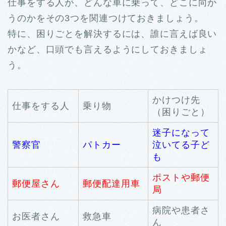
仕事をする人が、どんな車に乗って、どこに向か
うのかをその3つを関連つけておきましょう。
特に、困りごとを解決するには、誰に言えば良い
かなど、口頭でも言えるようにしておきましょ
う。
かけつけ先
仕事をする人
乗り物
（困りごと）
迷子になって
警察官
パトカー
泣いてる子ど
も
ポストや郵便
郵便屋さん
郵便配達用車
局
病院や患者さ
お医者さん
救急車
ん