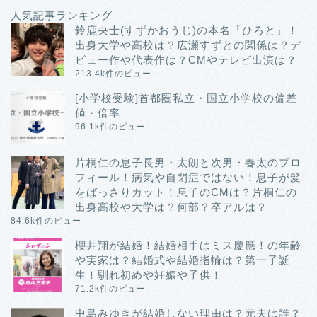
人気記事ランキング
鈴鹿央士(すずかおうじ)の本名「ひろと」！
出身大学や高校は？広瀬すずとの関係は？デ
ビュー作や代表作は？CMやテレビ出演は？
213.4k件のビュー
[小学校受験]首都圏私立・国立小学校の偏差
値・倍率
96.1k件のビュー
片桐仁の息子長男・太朗と次男・春太のプロ
フィール！病気や自閉症ではない！息子が髪
をばっさりカット！息子のCMは？片桐仁の
出身高校や大学は？何部？卒アルは？
84.6k件のビュー
櫻井翔が結婚！結婚相手はミス慶應！の年齢
や実家は？結婚式や結婚指輪は？第一子誕
生！馴れ初めや妊娠や子供！
71.2k件のビュー
中島みゆきが結婚しない理由は？元夫は誰？