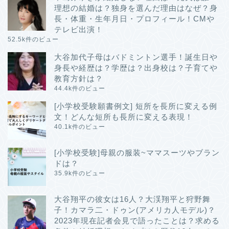
理想の結婚は？独身を選んだ理由はなぜ？身
長・体重・生年月日・プロフィール！CMや
テレビ出演！
52.5k件のビュー
大谷加代子母はバドミントン選手！誕生日や
身長や経歴は？学歴は？出身校は？子育てや
教育方針は？
44.4k件のビュー
[小学校受験願書例文] 短所を長所に変える例
文！どんな短所も長所に変える表現！
40.1k件のビュー
[小学校受験]母親の服装~ママスーツやブラン
ドは？
35.9k件のビュー
大谷翔平の彼女は16人？大渓翔平と狩野舞
子！カマラ二・ドゥン(アメリカ人モデル)？
2023年現在記者会見で語ったことは？求める