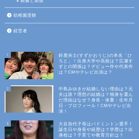
願書と面接
幼稚園受験
経営者
1
鈴鹿央士(すずかおうじ)の本名「ひ
ろと」！出身大学や高校は？広瀬す
ずとの関係は？デビュー作や代表作
は？CMやテレビ出演は？
2
中島みゆきが結婚しない理由は？元
夫は誰？理想の結婚は？独身を選ん
だ理由はなぜ？身長・体重・生年月
日・プロフィール！CMやテレビ出
演！
3
大谷加代子母はバドミントン選手！
誕生日や身長や経歴は？学歴は？出
身校は？子育てや教育方針は？