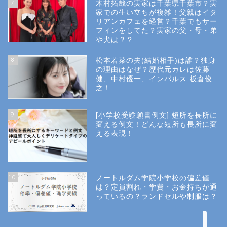
7
木村拓哉の実家は千葉県千葉市？実
Privacy Policy
家での生い立ちが複雑！父親はイタ
リアンカフェを経営？千葉でもサー
フィンをしてた？実家の父・母・弟
幼稚園受験
や犬は？？
8
松本若菜の夫(結婚相手)は誰？独身
小学校受験
の理由はなぜ？歴代元カレは佐藤
健、中村優一、インパルス 板倉俊
之！
小学校情報
9
[小学校受験願書例文] 短所を長所に
所長コラム
変える例文！どんな短所も長所に変
える表現！
願書と面接
10
ノートルダム学院小学校の偏差値
説明会や面接の服装
は？定員割れ・学費・お金持ちが通
っているの？ランドセルや制服は？
About Us