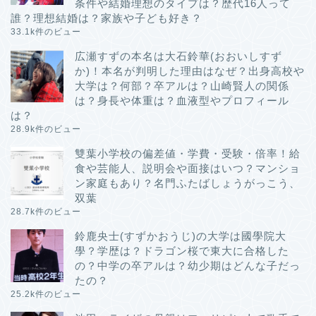
条件や結婚理想のタイプは？歴代16人って
誰？理想結婚は？家族や子ども好き？
33.1k件のビュー
広瀬すずの本名は大石鈴華(おおいしすず
か)！本名が判明した理由はなぜ？出身高校や
大学は？何部？卒アルは？山崎賢人の関係
は？身長や体重は？血液型やプロフィール
は？
28.9k件のビュー
雙葉小学校の偏差値・学費・受験・倍率！給
食や芸能人、説明会や面接はいつ？マンショ
ン家庭もあり？名門ふたばしょうがっこう、
双葉
28.7k件のビュー
鈴鹿央士(すずかおうじ)の大学は國學院大
學？学歴は？ドラゴン桜で東大に合格した
の？中学の卒アルは？幼少期はどんな子だっ
たの？
25.2k件のビュー