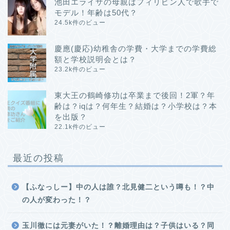
池田エライザの母親はフィリピン人で歌手で
モデル！年齢は50代？
24.5k件のビュー
慶應(慶応)幼稚舎の学費・大学までの学費総
額と学校説明会とは？
23.2k件のビュー
東大王の鶴崎修功は卒業まで後回！2軍？年
齢は？iqは？何年生？結婚は？小学校は？本
を出版？
22.1k件のビュー
最近の投稿
【ふなっしー】中の人は誰？北見健二という噂も！？中
の人が変わった！？
玉川徹には元妻がいた！？離婚理由は？子供はいる？同