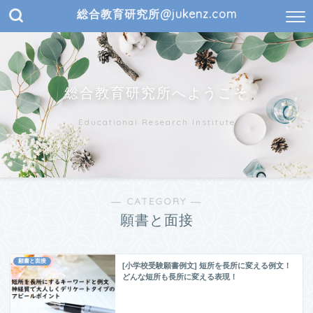
総合教育研究所@jukenz.com
総合教育研究所へようこそ
Educational Research Institute
― CATEGORY ―
願書と面接
願書と面接
[小学校受験願書例文] 短所を長所に変える例文！
どんな短所も長所に変える表現！