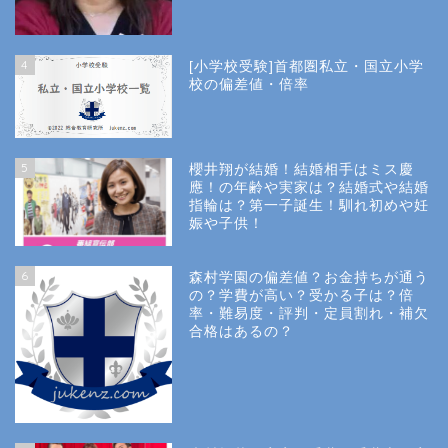
4
[小学校受験]首都圏私立・国立小学
校の偏差値・倍率
5
櫻井翔が結婚！結婚相手はミス慶
應！の年齢や実家は？結婚式や結婚
指輪は？第一子誕生！馴れ初めや妊
娠や子供！
6
森村学園の偏差値？お金持ちが通う
の？学費が高い？受かる子は？倍
率・難易度・評判・定員割れ・補欠
合格はあるの？
Site Map