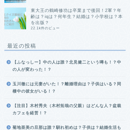
東大王の鶴崎修功は卒業まで後回！2軍？年
齢は？iqは？何年生？結婚は？小学校は？本
を出版？
22.1k件のビュー
最近の投稿
【ふなっしー】中の人は誰？北見健二という噂も！？中
の人が変わった！？
玉川徹には元妻がいた！？離婚理由は？子供はいる？同
棲中の彼女がいる！？
【注目】木村秀夫（木村拓哉の父親）はどんな人？盆栽
カフェを経営！？
菊地亜美の旦那は誰？馴れ初めは？子供は？結婚生活も