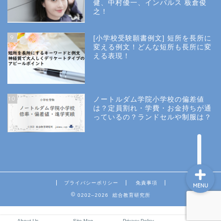
健、中村優一、インパルス 板倉俊
之！
小学校情報
9
[小学校受験願書例文] 短所を長所に
所長コラム
変える例文！どんな短所も長所に変
える表現！
願書と面接
10
ノートルダム学院小学校の偏差値
説明会や面接の服装
は？定員割れ・学費・お金持ちが通
っているの？ランドセルや制服は？
About Us
プライバシーポリシー
免責事項
MENU
0202–2026 総合教育研究所
About Us
Site Map
Privacy Policy