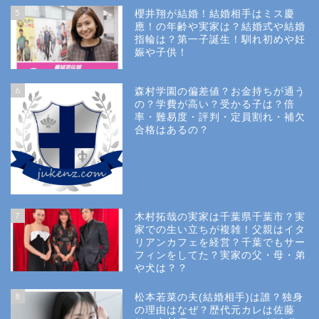
5
櫻井翔が結婚！結婚相手はミス慶
應！の年齢や実家は？結婚式や結婚
指輪は？第一子誕生！馴れ初めや妊
娠や子供！
6
森村学園の偏差値？お金持ちが通う
の？学費が高い？受かる子は？倍
率・難易度・評判・定員割れ・補欠
合格はあるの？
Site Map
7
木村拓哉の実家は千葉県千葉市？実
Privacy Policy
家での生い立ちが複雑！父親はイタ
リアンカフェを経営？千葉でもサー
フィンをしてた？実家の父・母・弟
幼稚園受験
や犬は？？
8
松本若菜の夫(結婚相手)は誰？独身
小学校受験
の理由はなぜ？歴代元カレは佐藤