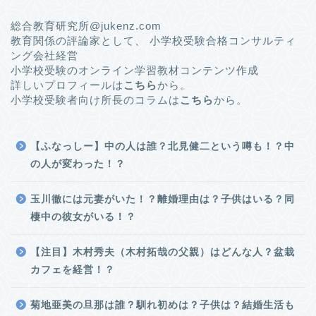
総合教育研究所@jukenz.com
教育関係の評論家として、 小学校受験合格コンサルティ
ング会社経営
小学校受験のオンライン学習教材コンテンツ作成
詳しいプロフィールは
こちら
から。
小学校受験者向け所長のコラムは
こちら
から。
【ふなっしー】中の人は誰？北見健二という噂も！？中
の人が変わった！？
玉川徹には元妻がいた！？離婚理由は？子供はいる？同
棲中の彼女がいる！？
【注目】木村秀夫（木村拓哉の父親）はどんな人？盆栽
カフェを経営！？
菊地亜美の旦那は誰？馴れ初めは？子供は？結婚生活も