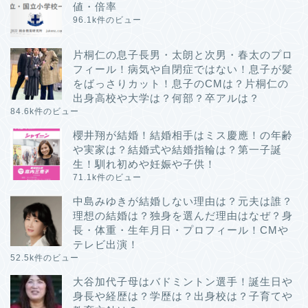
値・倍率
96.1k件のビュー
片桐仁の息子長男・太朗と次男・春太のプロ
フィール！病気や自閉症ではない！息子が髪
をばっさりカット！息子のCMは？片桐仁の
出身高校や大学は？何部？卒アルは？
84.6k件のビュー
櫻井翔が結婚！結婚相手はミス慶應！の年齢
や実家は？結婚式や結婚指輪は？第一子誕
生！馴れ初めや妊娠や子供！
71.1k件のビュー
中島みゆきが結婚しない理由は？元夫は誰？
理想の結婚は？独身を選んだ理由はなぜ？身
長・体重・生年月日・プロフィール！CMや
テレビ出演！
52.5k件のビュー
大谷加代子母はバドミントン選手！誕生日や
身長や経歴は？学歴は？出身校は？子育てや