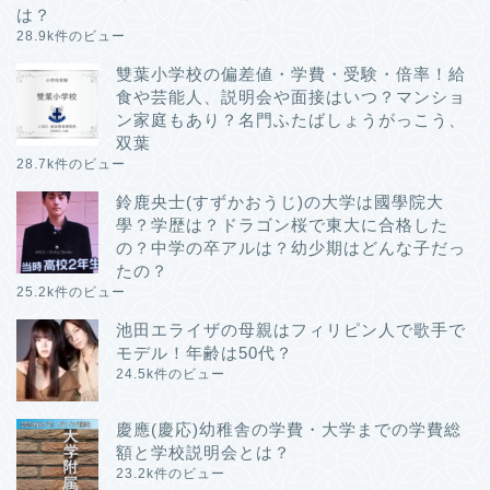
は？
28.9k件のビュー
雙葉小学校の偏差値・学費・受験・倍率！給
食や芸能人、説明会や面接はいつ？マンショ
ン家庭もあり？名門ふたばしょうがっこう、
双葉
28.7k件のビュー
鈴鹿央士(すずかおうじ)の大学は國學院大
學？学歴は？ドラゴン桜で東大に合格した
の？中学の卒アルは？幼少期はどんな子だっ
たの？
25.2k件のビュー
池田エライザの母親はフィリピン人で歌手で
モデル！年齢は50代？
24.5k件のビュー
慶應(慶応)幼稚舎の学費・大学までの学費総
額と学校説明会とは？
23.2k件のビュー