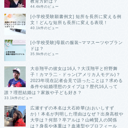
教育方針は？
44.4k件のビュー
[小学校受験願書例文] 短所を長所に変える例
文！どんな短所も長所に変える表現！
40.1k件のビュー
[小学校受験]母親の服装~ママスーツやブラン
ドは？
35.9k件のビュー
大谷翔平の彼女は16人？大渓翔平と狩野舞
子！カマラ二・ドゥン(アメリカ人モデル)？
2023年現在記者会見で語ったことは？求める
条件や結婚理想のタイプは？歴代16人って
誰？理想結婚は？家族や子ども好き？
33.1k件のビュー
広瀬すずの本名は大石鈴華(おおいしすず
か)！本名が判明した理由はなぜ？出身高校や
大学は？何部？卒アルは？山崎賢人の関係
は？身長や体重は？血液型やプロフィール