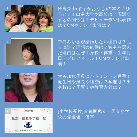
1
鈴鹿央士(すずかおうじ)の本名「ひ
ろと」！出身大学や高校は？広瀬す
ずとの関係は？デビュー作や代表作
は？CMやテレビ出演は？
2
中島みゆきが結婚しない理由は？元
夫は誰？理想の結婚は？独身を選ん
だ理由はなぜ？身長・体重・生年月
日・プロフィール！CMやテレビ出
演！
3
大谷加代子母はバドミントン選手！
誕生日や身長や経歴は？学歴は？出
身校は？子育てや教育方針は？
4
[小学校受験]首都圏私立・国立小学
校の偏差値・倍率