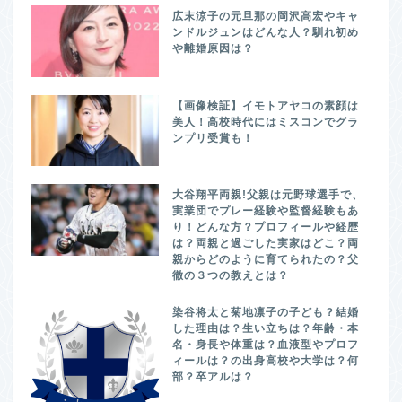
広末涼子の元旦那の岡沢高宏やキャ
ンドルジュンはどんな人？馴れ初め
や離婚原因は？
【画像検証】イモトアヤコの素顔は
美人！高校時代にはミスコンでグラ
ンプリ受賞も！
大谷翔平両親!父親は元野球選手で、
実業団でプレー経験や監督経験もあ
り！どんな方？プロフィールや経歴
は？両親と過ごした実家はどこ？両
親からどのように育てられたの？父
徹の３つの教えとは？
染谷将太と菊地凛子の子ども？結婚
した理由は？生い立ちは？年齢・本
名・身長や体重は？血液型やプロフ
ィールは？の出身高校や大学は？何
部？卒アルは？