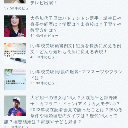
テレビ出演！
52.5k件のビュー
大谷加代子母はバドミントン選手！誕生日や
身長や経歴は？学歴は？出身校は？子育てや
教育方針は？
44.4k件のビュー
[小学校受験願書例文] 短所を長所に変える例
文！どんな短所も長所に変える表現！
40.1k件のビュー
[小学校受験]母親の服装~ママスーツやブラン
ドは？
35.9k件のビュー
大谷翔平の彼女は16人？大渓翔平と狩野舞
子！カマラ二・ドゥン(アメリカ人モデル)？
2023年現在記者会見で語ったことは？求める
条件や結婚理想のタイプは？歴代16人って
誰？理想結婚は？家族や子ども好き？
33.1k件のビュー