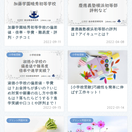
加藤学園暁秀初等学校の偏差
慶應義塾横浜初等部の評判
値・倍率・学費・難易度・評
は？アイキューとは？
判・クチコミ
2022-09-11
2022-04-08
小学校受験
小学校受験
淑徳小学校の偏差値・学費
[小学校受験]巧緻性を簡単に伸
は？お金持ちが多いの？いじ
ばす工作キット！
め対策や願書の出し方や倍率
もは？落ちたらどうする？進
学実績や口コミや評判まで！
2022-09-15
2022-01-14
プリント問題対策
プリント問題対策