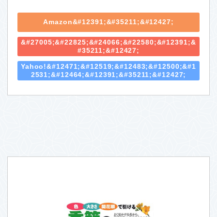
Amazon&#12391;&#35211;&#12427;
&#27005;&#22825;&#24066;&#22580;&#12391;&
#35211;&#12427;
Yahoo!&#12471;&#12519;&#12483;&#12500;&#1
2531;&#12464;&#12391;&#35211;&#12427;