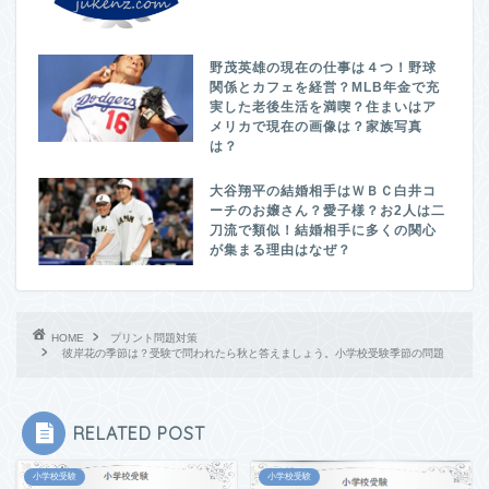
野茂英雄の現在の仕事は４つ！野球
関係とカフェを経営？MLB年金で充
実した老後生活を満喫？住まいはア
メリカで現在の画像は？家族写真
は？
大谷翔平の結婚相手はＷＢＣ白井コ
ーチのお嬢さん？愛子様？お2人は二
刀流で類似！結婚相手に多くの関心
が集まる理由はなぜ？
HOME
プリント問題対策
彼岸花の季節は？受験で問われたら秋と答えましょう。小学校受験季節の問題
RELATED POST
小学校受験
小学校受験