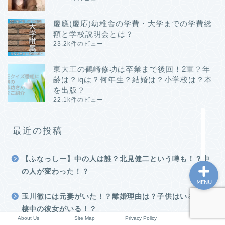
小学校情報
慶應(慶応)幼稚舎の学費・大学までの学費総
額と学校説明会とは？
所長コラム
23.2k件のビュー
願書と面接
東大王の鶴崎修功は卒業まで後回！2軍？年
齢は？iqは？何年生？結婚は？小学校は？本
を出版？
説明会や面接の服装
22.1k件のビュー
About Us
最近の投稿
【ふなっしー】中の人は誰？北見健二という噂も！？中
の人が変わった！？
MENU
玉川徹には元妻がいた！？離婚理由は？子供はいる？同
棲中の彼女がいる！？
About Us
Site Map
Privacy Policy