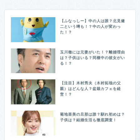
【ふなっしー】中の人は誰？北見健
二という噂も！？中の人が変わっ
た！？
玉川徹には元妻がいた！？離婚理由
は？子供はいる？同棲中の彼女がい
る！？
【注目】木村秀夫（木村拓哉の父
親）はどんな人？盆栽カフェを経
営！？
菊地亜美の旦那は誰？馴れ初めは？
子供は？結婚生活も徹底調査！