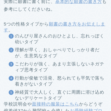
実際に願書に書く前に、
基本的な願書の書き方
も
参考にしてくださいね。
5つの性格タイプから
願書の書き方をお伝えしま
す
。
のんびり屋さんのおひとよし、忘れっぽく
幼いタイプ
理解が早く、おしゃべりでしっかり者だ
が、生意気なタイプ
こだわりが強く、あまり主張しないネガテ
ィブ思考タイプ
行動が俊敏で活発、怒られても平気で落ち
着きがないタイプ
神経質で大人しく、直ぐに周囲に溶け込め
ないデリケートタイプ
学校説明会や
面接時の服装はこちら
からどうぞ
偏差値37から難関校へ合格した
お受験経験ブロ