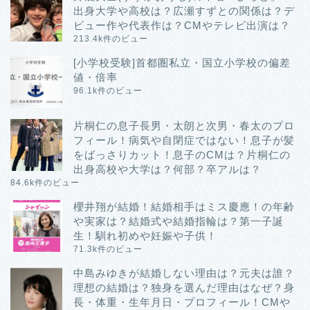
出身大学や高校は？広瀬すずとの関係は？デ
ビュー作や代表作は？CMやテレビ出演は？
213.4k件のビュー
[小学校受験]首都圏私立・国立小学校の偏差
値・倍率
96.1k件のビュー
片桐仁の息子長男・太朗と次男・春太のプロ
フィール！病気や自閉症ではない！息子が髪
をばっさりカット！息子のCMは？片桐仁の
出身高校や大学は？何部？卒アルは？
84.6k件のビュー
櫻井翔が結婚！結婚相手はミス慶應！の年齢
や実家は？結婚式や結婚指輪は？第一子誕
生！馴れ初めや妊娠や子供！
71.3k件のビュー
中島みゆきが結婚しない理由は？元夫は誰？
理想の結婚は？独身を選んだ理由はなぜ？身
長・体重・生年月日・プロフィール！CMや