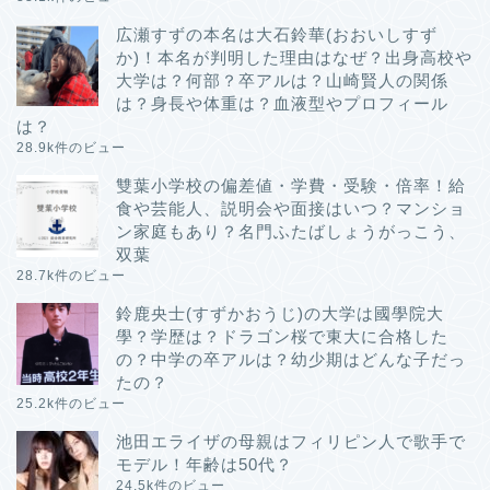
広瀬すずの本名は大石鈴華(おおいしすず
か)！本名が判明した理由はなぜ？出身高校や
大学は？何部？卒アルは？山崎賢人の関係
は？身長や体重は？血液型やプロフィール
は？
28.9k件のビュー
雙葉小学校の偏差値・学費・受験・倍率！給
食や芸能人、説明会や面接はいつ？マンショ
ン家庭もあり？名門ふたばしょうがっこう、
双葉
Site Map
28.7k件のビュー
鈴鹿央士(すずかおうじ)の大学は國學院大
Privacy Policy
學？学歴は？ドラゴン桜で東大に合格した
の？中学の卒アルは？幼少期はどんな子だっ
たの？
幼稚園受験
25.2k件のビュー
池田エライザの母親はフィリピン人で歌手で
小学校受験
モデル！年齢は50代？
24.5k件のビュー