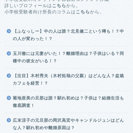
詳しいプロフィールは
こちら
から。
小学校受験者向け所長のコラムは
こちら
から。
【ふなっしー】中の人は誰？北見健二という噂も！？中
の人が変わった！？
玉川徹には元妻がいた！？離婚理由は？子供はいる？同
棲中の彼女がいる！？
【注目】木村秀夫（木村拓哉の父親）はどんな人？盆栽
カフェを経営！？
菊地亜美の旦那は誰？馴れ初めは？子供は？結婚生活も
徹底調査！
広末涼子の元旦那の岡沢高宏やキャンドルジュンはどん
な人？馴れ初めや離婚原因は？