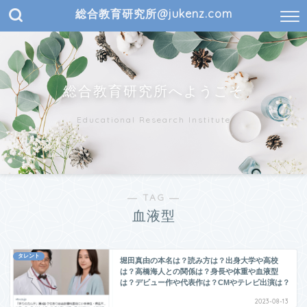
総合教育研究所@jukenz.com
総合教育研究所へようこそ
Educational Research Institute
― TAG ―
血液型
タレント
堀田真由の本名は？読み方は？出身大学や高校
は？高橋海人との関係は？身長や体重や血液型
は？デビュー作や代表作は？CMやテレビ出演は？
2023-08-13