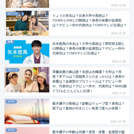
2022-12-06
タレント
りょうの本名は？出身大学や高校は？
TOSHI−LOWとの関係は？身長や体重や血液型
は？デビュー作や代表作は？CMやテレビ出演は？
2022-12-03
俳優
矢本悠馬の本名は？大学や高校は？間宮祥太朗と
の関係は？身長や体重や血液型は？デビュー作や
代表作は？CMやテレビ出演は？
2022-11-28
タレント
斉藤由貴の娘は誰？名前は水嶋凜？大学は？何
部？卒アルは？芸能界入りのきっかけは？身長や
体重は？血液型やプロフィールは？デビュー作
や、代表作は？デビュー作や、代表作は？NHK(朝
ドラ)ちむどんどんに出演！
2022-11-21
モデル
新木優子の骨格は？診断はウェーブ型？身長は？
股下は？筋肉が付きにくい体系で柔らか体質！
2022-07-30
モデル
新木優子の年齢は何歳？身長・体重・血液型や誕