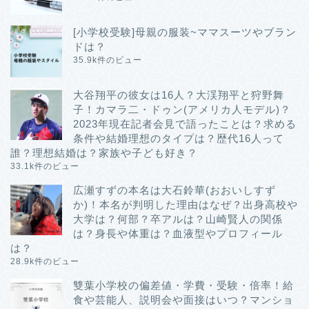
[小学校受験]母親の服装~ママスーツやブラン
ドは？
35.9k件のビュー
大谷翔平の彼女は16人？大渓翔平と狩野舞
子！カマラ二・ドゥン(アメリカ人モデル)？
2023年現在記者会見で語ったことは？求める
条件や結婚理想のタイプは？歴代16人って
誰？理想結婚は？家族や子ども好き？
33.1k件のビュー
広瀬すずの本名は大石鈴華(おおいしすず
か)！本名が判明した理由はなぜ？出身高校や
大学は？何部？卒アルは？山崎賢人の関係
は？身長や体重は？血液型やプロフィール
は？
28.9k件のビュー
雙葉小学校の偏差値・学費・受験・倍率！給
食や芸能人、説明会や面接はいつ？マンショ