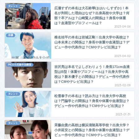
タレント
広瀬すずの本名は大石鈴華(おおいしすずか)！本
名が判明した理由はなぜ？出身高校や大学は？何
部？卒アルは？山崎賢人の関係は？身長や体重
は？血液型やプロフィールは？
2023-04-06
俳優
椎名桔平の本名は岩城正剛！出身大学や高校は？
山本未来との関係は？身長や体重や血液型は？デ
ビュー作や代表作は？CMやテレビ出演は？
2023-04-02
PICU小児集中治療室
吉沢亮は本名でよしざわりょう！身長171cm血液
型はB型！体重やプロフィールは？出身大学や高
校は？新木優子との関係は？デビュー作や代表作
は？CMやテレビ出演は？
2023-02-09
タレント
松雪泰子の本名は？読み方は？出身大学や高校
は？門脇学との関係は？身長や体重や血液型は？
デビュー作や代表作は？CMやテレビ出演は？
2023-01-31
タレント
斉藤由貴の高校は横浜清陵高等学校？出身大学？
小井延安との関係は？身長や体重や血液型は？デ
ビュー作や代表作は？CMやテレビ出演は？