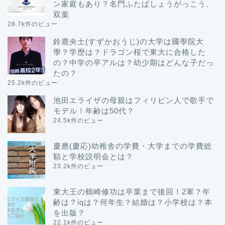
ン家庭もあり？名門ふたばしょうがっこう、
双葉
28.7k件のビュー
鈴鹿央士(すずかおうじ)の大学は國學院大
學？学歴は？ドラゴン桜で東大に合格した
の？中学の卒アルは？幼少期はどんな子だっ
たの？
25.2k件のビュー
池田エライザの母親はフィリピン人で歌手で
モデル！年齢は50代？
24.5k件のビュー
慶應(慶応)幼稚舎の学費・大学までの学費総
額と学校説明会とは？
23.2k件のビュー
東大王の鶴崎修功は卒業まで後回！2軍？年
齢は？iqは？何年生？結婚は？小学校は？本
を出版？
22.1k件のビュー