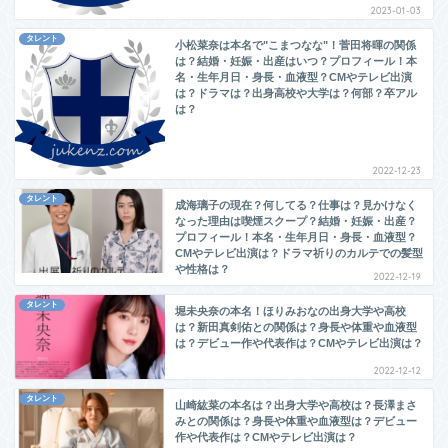
2023-01-03
タレント
小松菜奈は本名で"こまつなな"！菅田将暉の関係
は？結婚・妊娠・出産はいつ？プロフィール！本
名・生年月日・身長・血液型？CMやテレビ出演
は？ドラマは？出身高校や大学は？何部？卒アル
は？
2022-12-23
タレント
成海璃子の現在？何してる？仕事は？見かけなく
なった理由は喫煙スクープ？結婚・妊娠・出産？
プロフィール！本名・生年月日・身長・血液型？
CMやテレビ出演は？ドラマ祈りのカルテでの髪型
や性格は？
2022-12-19
タレント
堀未央奈の本名！ほりみおなの出身大学や高校
は？新田真剣佑との関係は？身長や体重や血液型
は？デビュー作や代表作は？CMやテレビ出演は？
2022-12-12
タレント
山崎紘菜の本名は？出身大学や高校は？長澤まさ
みとの関係は？身長や体重や血液型は？デビュー
作や代表作は？CMやテレビ出演は？