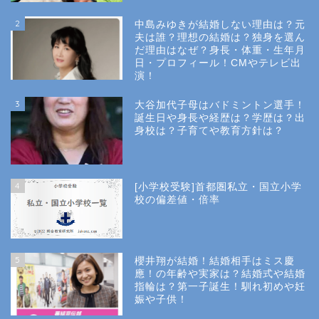
2
中島みゆきが結婚しない理由は？元
夫は誰？理想の結婚は？独身を選ん
だ理由はなぜ？身長・体重・生年月
日・プロフィール！CMやテレビ出
演！
3
大谷加代子母はバドミントン選手！
誕生日や身長や経歴は？学歴は？出
身校は？子育てや教育方針は？
4
[小学校受験]首都圏私立・国立小学
校の偏差値・倍率
5
櫻井翔が結婚！結婚相手はミス慶
應！の年齢や実家は？結婚式や結婚
指輪は？第一子誕生！馴れ初めや妊
娠や子供！