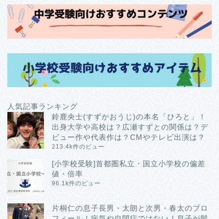
人気記事ランキング
鈴鹿央士(すずかおうじ)の本名「ひろと」！
出身大学や高校は？広瀬すずとの関係は？デ
ビュー作や代表作は？CMやテレビ出演は？
213.4k件のビュー
[小学校受験]首都圏私立・国立小学校の偏差
値・倍率
96.1k件のビュー
片桐仁の息子長男・太朗と次男・春太のプロ
フィール！病気や自閉症ではない！息子が髪