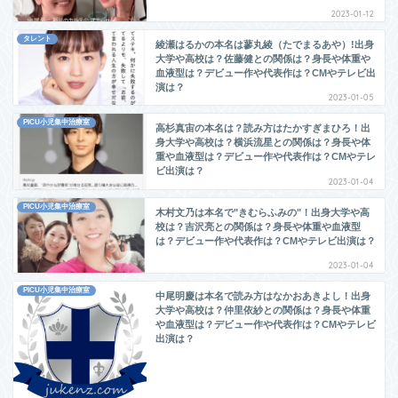
2023-01-12
タレント
綾瀬はるかの本名は蓼丸綾（たでまるあや）!出身
大学や高校は？佐藤健との関係は？身長や体重や
血液型は？デビュー作や代表作は？CMやテレビ出
演は？
2023-01-05
PICU小児集中治療室
高杉真宙の本名は？読み方はたかすぎまひろ！出
身大学や高校は？横浜流星との関係は？身長や体
重や血液型は？デビュー作や代表作は？CMやテレ
ビ出演は？
2023-01-04
PICU小児集中治療室
木村文乃は本名で"きむらふみの"！出身大学や高
校は？吉沢亮との関係は？身長や体重や血液型
は？デビュー作や代表作は？CMやテレビ出演は？
2023-01-04
PICU小児集中治療室
中尾明慶は本名で読み方はなかおあきよし！出身
大学や高校は？仲里依紗との関係は？身長や体重
や血液型は？デビュー作や代表作は？CMやテレビ
出演は？