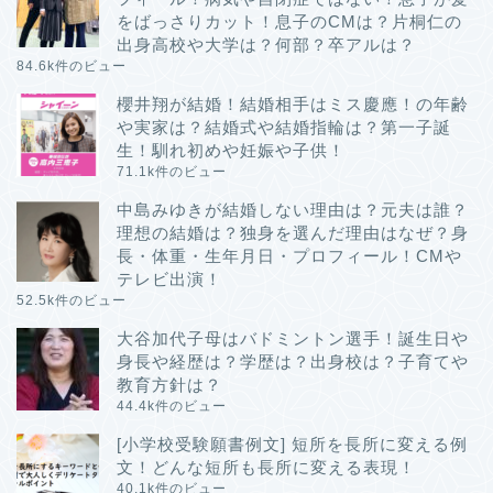
をばっさりカット！息子のCMは？片桐仁の
出身高校や大学は？何部？卒アルは？
84.6k件のビュー
櫻井翔が結婚！結婚相手はミス慶應！の年齢
や実家は？結婚式や結婚指輪は？第一子誕
生！馴れ初めや妊娠や子供！
71.1k件のビュー
中島みゆきが結婚しない理由は？元夫は誰？
理想の結婚は？独身を選んだ理由はなぜ？身
長・体重・生年月日・プロフィール！CMや
テレビ出演！
52.5k件のビュー
大谷加代子母はバドミントン選手！誕生日や
身長や経歴は？学歴は？出身校は？子育てや
教育方針は？
44.4k件のビュー
[小学校受験願書例文] 短所を長所に変える例
文！どんな短所も長所に変える表現！
40.1k件のビュー