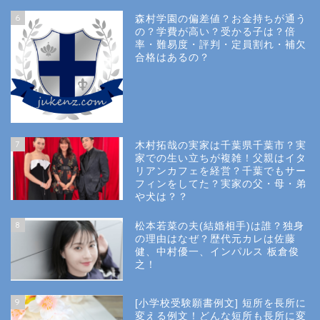
6
森村学園の偏差値？お金持ちが通う
の？学費が高い？受かる子は？倍
率・難易度・評判・定員割れ・補欠
合格はあるの？
Site Map
7
木村拓哉の実家は千葉県千葉市？実
Privacy Policy
家での生い立ちが複雑！父親はイタ
リアンカフェを経営？千葉でもサー
フィンをしてた？実家の父・母・弟
幼稚園受験
や犬は？？
8
松本若菜の夫(結婚相手)は誰？独身
小学校受験
の理由はなぜ？歴代元カレは佐藤
健、中村優一、インパルス 板倉俊
之！
小学校情報
9
[小学校受験願書例文] 短所を長所に
所長コラム
変える例文！どんな短所も長所に変