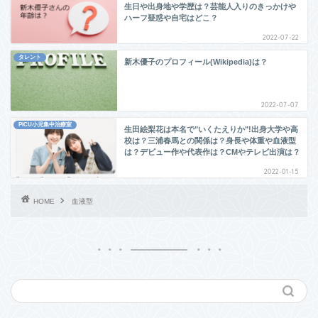
生日や出身地や学歴は？芸能人入りのきっかけや
ハーフ疑惑や自宅はどこ？
2022-07-22
タレント
新木優子のプロフィール(Wikipedia)は？
2022-07-07
PICU小児集中治療室
生田絵梨花は本名で"いくたえりか"!出身大学や高
校は？三浦春馬との関係は？身長や体重や血液型
は？デビュー作や代表作は？CMやテレビ出演は？
2022-01-15
HOME
血液型