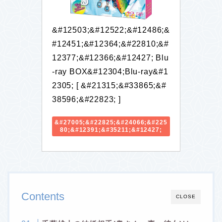
&#12503;&#12522;&#12486;&
#12451;&#12364;&#22810;&#
12377;&#12366;&#12427; Blu
-ray BOX&#12304;Blu-ray&#1
2305; [ &#21315;&#33865;&#
38596;&#22823; ]
&#27005;&#22825;&#24066;&#225
80;&#12391;&#35211;&#12427;
Contents
CLOSE