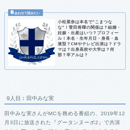
小松菜奈は本名で"こまつな
な"！菅田将暉の関係は？結婚・
妊娠・出産はいつ？プロフィー
ル！本名・生年月日・身長・血
液型？CMやテレビ出演は？ドラ
マは？出身高校や大学は？何
部？卒アルは？
9人目︰田中みな実
田中みな実さんがMCを務める番組の、2019年12
月3日に放送された『グータンヌーボ2』で共演