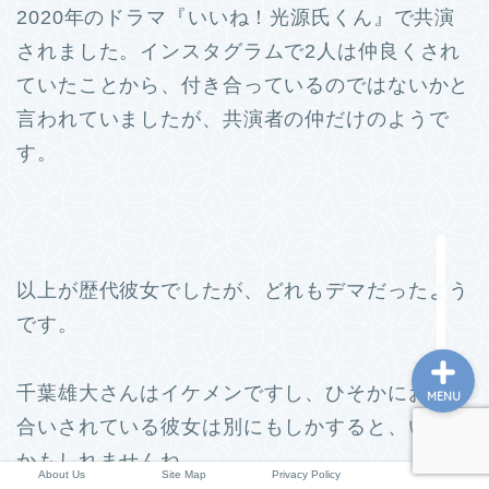
2020年のドラマ『いいね！光源氏くん』で共演
小学校情報
されました。
インスタグラムで2人は仲良くされ
ていたことから、付き合っているのではないかと
所長コラム
言われていましたが、共演者の仲だけのようで
願書と面接
す。
説明会や面接の服装
About Us
以上が歴代彼女でしたが、どれもデマだったよう
です。
千葉雄大さんはイケメンですし、ひそかにお付き
MENU
合いされている彼女は別にもしかすると、いるの
かもしれませんね。
About Us
Site Map
Privacy Policy