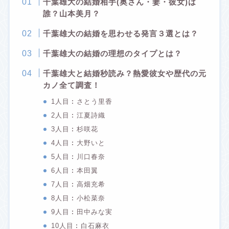
千葉雄大の結婚相手(奥さん・妻・彼女)は
誰？山本美月？
千葉雄大の結婚を思わせる発言３選とは？
千葉雄大の結婚の理想のタイプとは？
千葉雄大と結婚秒読み？熱愛彼女や歴代の元
カノ全て調査！
1人目︰さとう里香
2人目︰江夏詩織
3人目︰杉咲花
4人目︰大野いと
5人目︰川口春奈
6人目︰本田翼
7人目︰高畑充希
8人目︰小松菜奈
9人目︰田中みな実
10人目︰白石麻衣