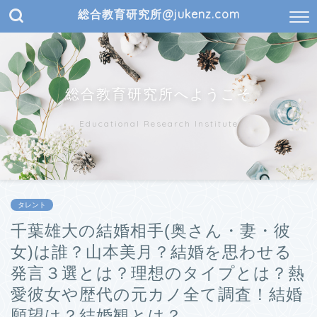
総合教育研究所@jukenz.com
総合教育研究所へようこそ
Educational Research Institute
タレント
千葉雄大の結婚相手(奥さん・妻・彼
女)は誰？山本美月？結婚を思わせる
発言３選とは？理想のタイプとは？熱
愛彼女や歴代の元カノ全て調査！結婚
願望は？結婚観とは？