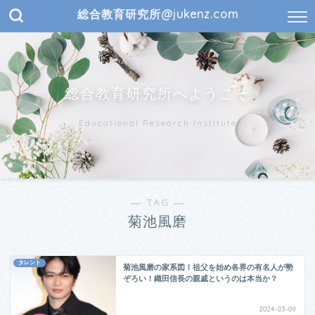
総合教育研究所@jukenz.com
総合教育研究所へようこそ
Educational Research Institute
― TAG ―
菊池風磨
タレント
菊池風磨の家系図！祖父を始め各界の有名人が勢
ぞろい！織田信長の親戚というのは本当か？
2024-03-09