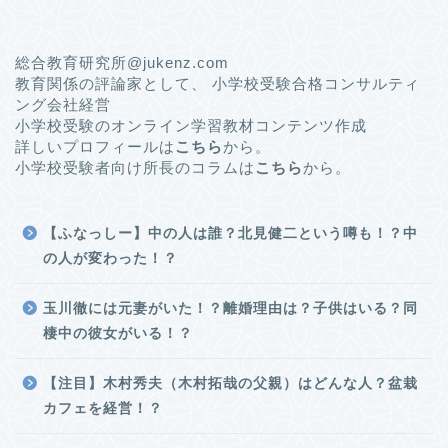
総合教育研究所@jukenz.com
教育関係の評論家として、 小学校受験合格コンサルティ
ング会社経営
小学校受験のオンライン学習教材コンテンツ作成
詳しいプロフィールは
こちら
から。
小学校受験者向け所長のコラムは
こちら
から。
【ふなっしー】中の人は誰？北見健二という噂も！？中
の人が変わった！？
玉川徹には元妻がいた！？離婚理由は？子供はいる？同
棲中の彼女がいる！？
【注目】木村秀夫（木村拓哉の父親）はどんな人？盆栽
カフェを経営！？