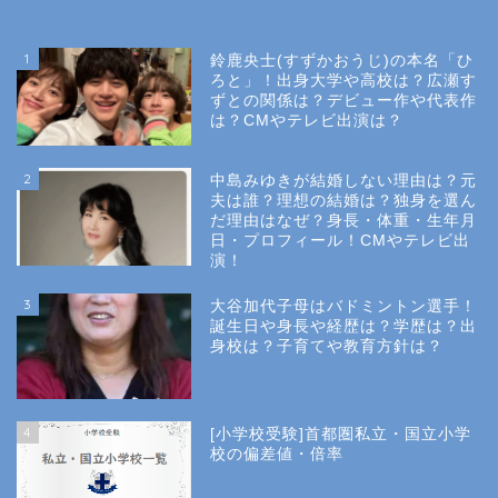
1
鈴鹿央士(すずかおうじ)の本名「ひ
ろと」！出身大学や高校は？広瀬す
ずとの関係は？デビュー作や代表作
は？CMやテレビ出演は？
2
中島みゆきが結婚しない理由は？元
夫は誰？理想の結婚は？独身を選ん
だ理由はなぜ？身長・体重・生年月
日・プロフィール！CMやテレビ出
演！
3
大谷加代子母はバドミントン選手！
誕生日や身長や経歴は？学歴は？出
身校は？子育てや教育方針は？
4
[小学校受験]首都圏私立・国立小学
校の偏差値・倍率