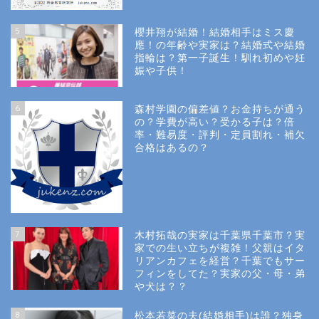
5
櫻井翔が結婚！結婚相手はミス慶
應！の年齢や実家は？結婚式や結婚
指輪は？第一子誕生！馴れ初めや妊
娠や子供！
6
森村学園の偏差値？お金持ちが通う
の？学費が高い？受かる子は？倍
率・難易度・評判・定員割れ・補欠
合格はあるの？
Site Map
7
木村拓哉の実家は千葉県千葉市？実
Privacy Policy
家での生い立ちが複雑！父親はイタ
リアンカフェを経営？千葉でもサー
フィンをしてた？実家の父・母・弟
幼稚園受験
や犬は？？
8
松本若菜の夫(結婚相手)は誰？独身