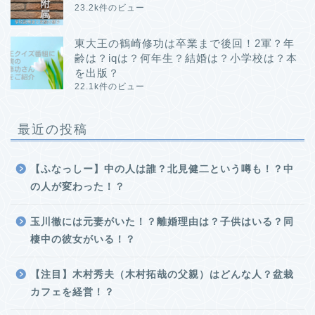
23.2k件のビュー
東大王の鶴崎修功は卒業まで後回！2軍？年
齢は？iqは？何年生？結婚は？小学校は？本
を出版？
22.1k件のビュー
最近の投稿
【ふなっしー】中の人は誰？北見健二という噂も！？中
の人が変わった！？
玉川徹には元妻がいた！？離婚理由は？子供はいる？同
棲中の彼女がいる！？
【注目】木村秀夫（木村拓哉の父親）はどんな人？盆栽
カフェを経営！？