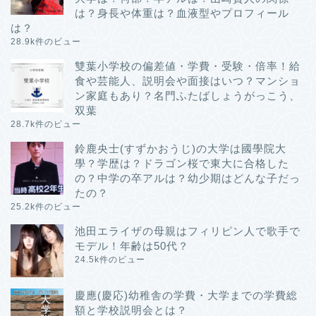
は？身長や体重は？血液型やプロフィール
は？
28.9k件のビュー
雙葉小学校の偏差値・学費・受験・倍率！給
食や芸能人、説明会や面接はいつ？マンショ
ン家庭もあり？名門ふたばしょうがっこう、
双葉
28.7k件のビュー
鈴鹿央士(すずかおうじ)の大学は國學院大
學？学歴は？ドラゴン桜で東大に合格した
の？中学の卒アルは？幼少期はどんな子だっ
たの？
25.2k件のビュー
池田エライザの母親はフィリピン人で歌手で
モデル！年齢は50代？
24.5k件のビュー
慶應(慶応)幼稚舎の学費・大学までの学費総
額と学校説明会とは？