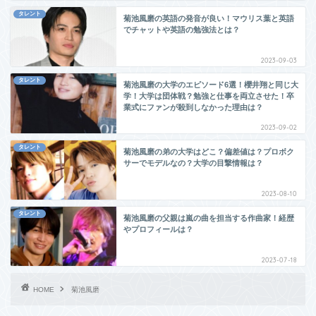
タレント
菊池風磨の英語の発音が良い！マウリス葉と英語
でチャットや英語の勉強法とは？
2023-09-03
タレント
菊池風磨の大学のエピソード6選！櫻井翔と同じ大
学！大学は団体戦？勉強と仕事を両立させた！卒
業式にファンが殺到しなかった理由は？
2023-09-02
タレント
菊池風磨の弟の大学はどこ？偏差値は？プロボク
サーでモデルなの？大学の目撃情報は？
2023-08-10
タレント
菊池風磨の父親は嵐の曲を担当する作曲家！経歴
やプロフィールは？
2023-07-18
HOME
菊池風磨