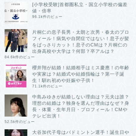
[小学校受験]首都圏私立・国立小学校の偏差
値・倍率
96.1k件のビュー
片桐仁の息子長男・太朗と次男・春太のプロ
フィール！病気や自閉症ではない！息子が髪
をばっさりカット！息子のCMは？片桐仁の
出身高校や大学は？何部？卒アルは？
84.6k件のビュー
櫻井翔が結婚！結婚相手はミス慶應！の年齢
や実家は？結婚式や結婚指輪は？第一子誕
生！馴れ初めや妊娠や子供！
71.1k件のビュー
中島みゆきが結婚しない理由は？元夫は誰？
理想の結婚は？独身を選んだ理由はなぜ？身
長・体重・生年月日・プロフィール！CMや
テレビ出演！
52.5k件のビュー
大谷加代子母はバドミントン選手！誕生日や