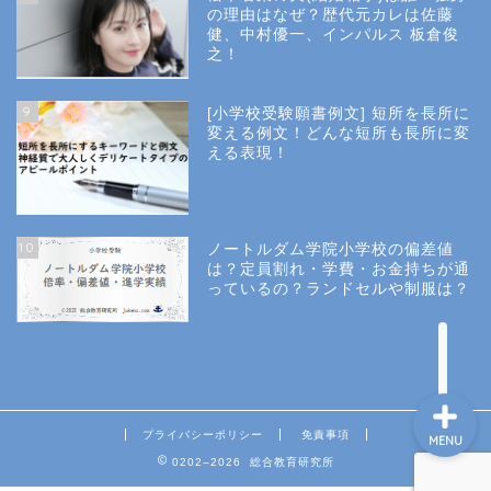
小学校受験
の理由はなぜ？歴代元カレは佐藤
健、中村優一、インパルス 板倉俊
之！
小学校情報
9
[小学校受験願書例文] 短所を長所に
所長コラム
変える例文！どんな短所も長所に変
える表現！
願書と面接
10
ノートルダム学院小学校の偏差値
説明会や面接の服装
は？定員割れ・学費・お金持ちが通
っているの？ランドセルや制服は？
About Us
プライバシーポリシー
免責事項
MENU
0202–2026 総合教育研究所