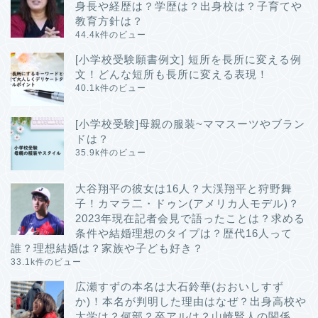
身長や経歴は？学歴は？出身校は？子育てや
教育方針は？
44.4k件のビュー
[小学校受験願書例文] 短所を長所に変える例
文！どんな短所も長所に変える表現！
40.1k件のビュー
[小学校受験]母親の服装~ママスーツやブラン
ドは？
35.9k件のビュー
大谷翔平の彼女は16人？大渓翔平と狩野舞
子！カマラ二・ドゥン(アメリカ人モデル)？
2023年現在記者会見で語ったことは？求める
条件や結婚理想のタイプは？歴代16人って
誰？理想結婚は？家族や子ども好き？
33.1k件のビュー
広瀬すずの本名は大石鈴華(おおいしすず
か)！本名が判明した理由はなぜ？出身高校や
大学は？何部？卒アルは？山崎賢人の関係