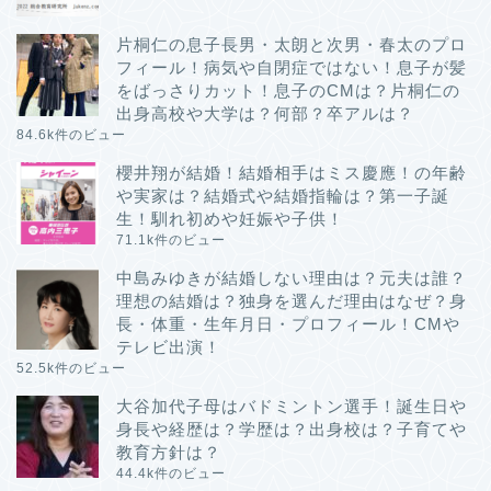
片桐仁の息子長男・太朗と次男・春太のプロ
フィール！病気や自閉症ではない！息子が髪
をばっさりカット！息子のCMは？片桐仁の
出身高校や大学は？何部？卒アルは？
84.6k件のビュー
櫻井翔が結婚！結婚相手はミス慶應！の年齢
や実家は？結婚式や結婚指輪は？第一子誕
生！馴れ初めや妊娠や子供！
71.1k件のビュー
中島みゆきが結婚しない理由は？元夫は誰？
理想の結婚は？独身を選んだ理由はなぜ？身
長・体重・生年月日・プロフィール！CMや
テレビ出演！
52.5k件のビュー
大谷加代子母はバドミントン選手！誕生日や
身長や経歴は？学歴は？出身校は？子育てや
教育方針は？
44.4k件のビュー