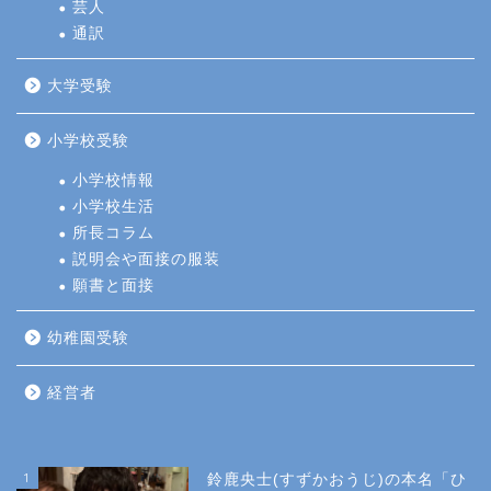
芸人
通訳
大学受験
小学校受験
小学校情報
小学校生活
所長コラム
説明会や面接の服装
願書と面接
幼稚園受験
経営者
1
鈴鹿央士(すずかおうじ)の本名「ひ