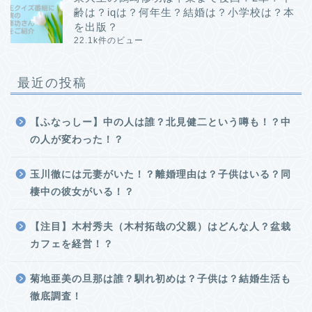
齢は？iqは？何年生？結婚は？小学校は？本
を出版？
22.1k件のビュー
最近の投稿
【ふなっしー】中の人は誰？北見健二という噂も！？中
の人が変わった！？
玉川徹には元妻がいた！？離婚理由は？子供はいる？同
棲中の彼女がいる！？
【注目】木村秀夫（木村拓哉の父親）はどんな人？盆栽
カフェを経営！？
菊地亜美の旦那は誰？馴れ初めは？子供は？結婚生活も
徹底調査！