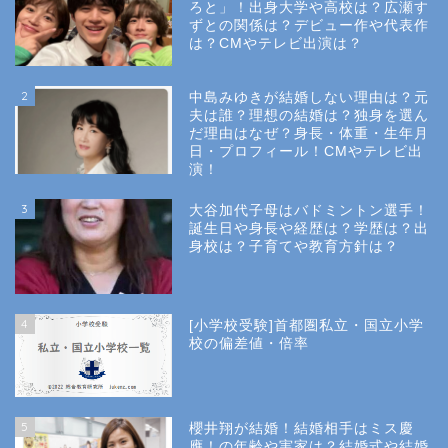
ろと」！出身大学や高校は？広瀬す
ずとの関係は？デビュー作や代表作
は？CMやテレビ出演は？
2
中島みゆきが結婚しない理由は？元
夫は誰？理想の結婚は？独身を選ん
だ理由はなぜ？身長・体重・生年月
日・プロフィール！CMやテレビ出
演！
3
大谷加代子母はバドミントン選手！
誕生日や身長や経歴は？学歴は？出
身校は？子育てや教育方針は？
4
[小学校受験]首都圏私立・国立小学
校の偏差値・倍率
5
櫻井翔が結婚！結婚相手はミス慶
應！の年齢や実家は？結婚式や結婚