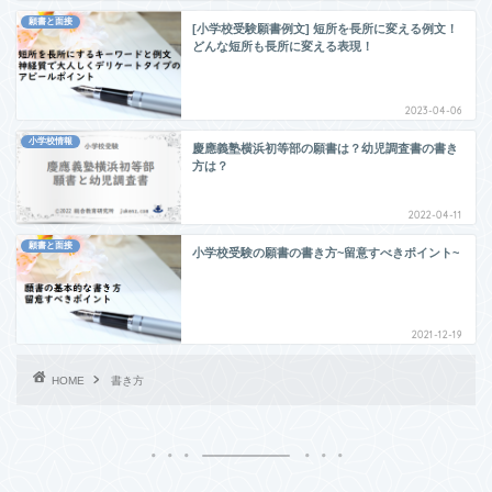
願書と面接
[小学校受験願書例文] 短所を長所に変える例文！
どんな短所も長所に変える表現！
2023-04-06
小学校情報
慶應義塾横浜初等部の願書は？幼児調査書の書き
方は？
2022-04-11
願書と面接
小学校受験の願書の書き方~留意すべきポイント~
2021-12-19
HOME
書き方