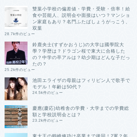
雙葉小学校の偏差値・学費・受験・倍率！給
食や芸能人、説明会や面接はいつ？マンショ
ン家庭もあり？名門ふたばしょうがっこう、
双葉
28.7k件のビュー
鈴鹿央士(すずかおうじ)の大学は國學院大
學？学歴は？ドラゴン桜で東大に合格した
の？中学の卒アルは？幼少期はどんな子だっ
たの？
25.2k件のビュー
池田エライザの母親はフィリピン人で歌手で
モデル！年齢は50代？
24.5k件のビュー
慶應(慶応)幼稚舎の学費・大学までの学費総
額と学校説明会とは？
23.2k件のビュー
東大王の鶴崎修功は卒業まで後回！2軍？年