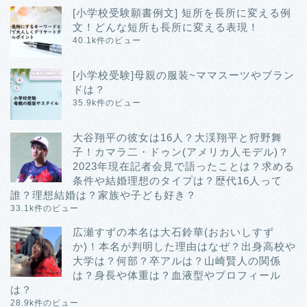
[小学校受験願書例文] 短所を長所に変える例
文！どんな短所も長所に変える表現！
40.1k件のビュー
[小学校受験]母親の服装~ママスーツやブラン
ドは？
35.9k件のビュー
大谷翔平の彼女は16人？大渓翔平と狩野舞
子！カマラ二・ドゥン(アメリカ人モデル)？
2023年現在記者会見で語ったことは？求める
条件や結婚理想のタイプは？歴代16人って
誰？理想結婚は？家族や子ども好き？
33.1k件のビュー
広瀬すずの本名は大石鈴華(おおいしすず
か)！本名が判明した理由はなぜ？出身高校や
大学は？何部？卒アルは？山崎賢人の関係
は？身長や体重は？血液型やプロフィール
は？
28.9k件のビュー