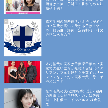
指輪は？第一子誕生！馴れ初めや妊
娠や子供！
6
森村学園の偏差値？お金持ちが通う
の？学費が高い？受かる子は？倍
率・難易度・評判・定員割れ・補欠
合格はあるの？
Site Map
7
木村拓哉の実家は千葉県千葉市？実
Privacy Policy
家での生い立ちが複雑！父親はイタ
リアンカフェを経営？千葉でもサー
フィンをしてた？実家の父・母・弟
幼稚園受験
や犬は？？
8
松本若菜の夫(結婚相手)は誰？独身
小学校受験
の理由はなぜ？歴代元カレは佐藤
健、中村優一、インパルス 板倉俊
之！