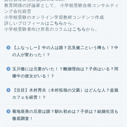
教育関係の評論家として、 小学校受験合格コンサルティ
ング会社経営
小学校受験のオンライン学習教材コンテンツ作成
詳しいプロフィールは
こちら
から。
小学校受験者向け所長のコラムは
こちら
から。
【ふなっしー】中の人は誰？北見健二という噂も！？中
の人が変わった！？
玉川徹には元妻がいた！？離婚理由は？子供はいる？同
棲中の彼女がいる！？
【注目】木村秀夫（木村拓哉の父親）はどんな人？盆栽
カフェを経営！？
菊地亜美の旦那は誰？馴れ初めは？子供は？結婚生活も
徹底調査！