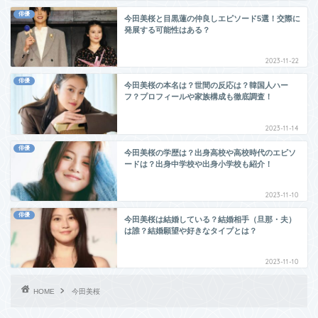
俳優
今田美桜と目黒蓮の仲良しエピソード5選！交際に
発展する可能性はある？
2023-11-22
俳優
今田美桜の本名は？世間の反応は？韓国人ハー
フ？プロフィールや家族構成も徹底調査！
2023-11-14
俳優
今田美桜の学歴は？出身高校や高校時代のエピソ
ードは？出身中学校や出身小学校も紹介！
2023-11-10
俳優
今田美桜は結婚している？結婚相手（旦那・夫）
は誰？結婚願望や好きなタイプとは？
2023-11-10
HOME
今田美桜