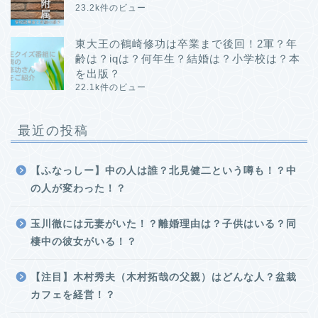
23.2k件のビュー
東大王の鶴崎修功は卒業まで後回！2軍？年
齢は？iqは？何年生？結婚は？小学校は？本
を出版？
22.1k件のビュー
最近の投稿
【ふなっしー】中の人は誰？北見健二という噂も！？中
の人が変わった！？
玉川徹には元妻がいた！？離婚理由は？子供はいる？同
棲中の彼女がいる！？
【注目】木村秀夫（木村拓哉の父親）はどんな人？盆栽
カフェを経営！？