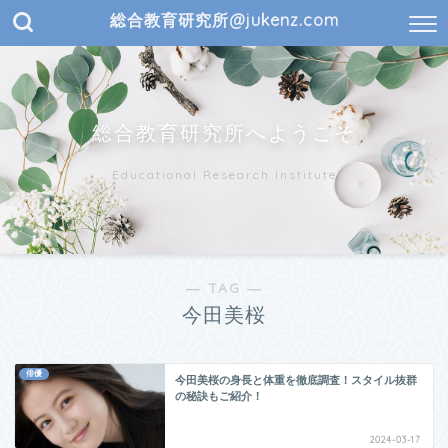
総合教育研究所@jukenz.com
総合教育研究所へようこそ
Educational Research Institute
― TAG ―
今田美桜
俳優
今田美桜の身長と体重を徹底調査！スタイル抜群
の秘訣もご紹介！
2024-03-17