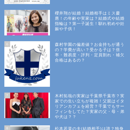
5
櫻井翔が結婚！結婚相手はミス慶
應！の年齢や実家は？結婚式や結婚
指輪は？第一子誕生！馴れ初めや妊
娠や子供！
6
森村学園の偏差値？お金持ちが通う
の？学費が高い？受かる子は？倍
率・難易度・評判・定員割れ・補欠
合格はあるの？
Site Map
7
木村拓哉の実家は千葉県千葉市？実
Privacy Policy
家での生い立ちが複雑！父親はイタ
リアンカフェを経営？千葉でもサー
フィンをしてた？実家の父・母・弟
幼稚園受験
や犬は？？
8
松本若菜の夫(結婚相手)は誰？独身