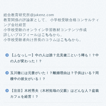
総合教育研究所@jukenz.com
教育関係の評論家として、 小学校受験合格コンサルティ
ング会社経営
小学校受験のオンライン学習教材コンテンツ作成
詳しいプロフィールは
こちら
から。
小学校受験者向け所長のコラムは
こちら
から。
【ふなっしー】中の人は誰？北見健二という噂も！？中
の人が変わった！？
玉川徹には元妻がいた！？離婚理由は？子供はいる？同
棲中の彼女がいる！？
【注目】木村秀夫（木村拓哉の父親）はどんな人？盆栽
カフェを経営！？