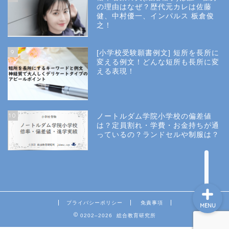
小学校受験
の理由はなぜ？歴代元カレは佐藤
健、中村優一、インパルス 板倉俊
之！
小学校情報
9
[小学校受験願書例文] 短所を長所に
所長コラム
変える例文！どんな短所も長所に変
える表現！
願書と面接
10
ノートルダム学院小学校の偏差値
説明会や面接の服装
は？定員割れ・学費・お金持ちが通
っているの？ランドセルや制服は？
About Us
プライバシーポリシー
免責事項
MENU
0202–2026 総合教育研究所