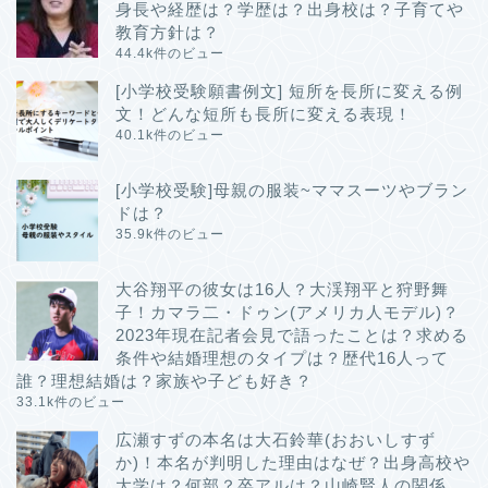
身長や経歴は？学歴は？出身校は？子育てや
教育方針は？
44.4k件のビュー
[小学校受験願書例文] 短所を長所に変える例
文！どんな短所も長所に変える表現！
40.1k件のビュー
[小学校受験]母親の服装~ママスーツやブラン
ドは？
35.9k件のビュー
大谷翔平の彼女は16人？大渓翔平と狩野舞
子！カマラ二・ドゥン(アメリカ人モデル)？
2023年現在記者会見で語ったことは？求める
条件や結婚理想のタイプは？歴代16人って
誰？理想結婚は？家族や子ども好き？
33.1k件のビュー
広瀬すずの本名は大石鈴華(おおいしすず
か)！本名が判明した理由はなぜ？出身高校や
大学は？何部？卒アルは？山崎賢人の関係