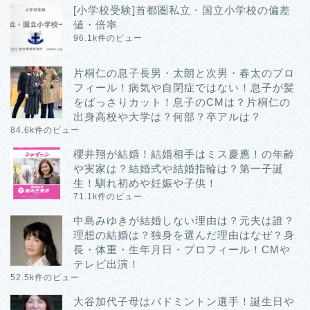
[小学校受験]首都圏私立・国立小学校の偏差
値・倍率
96.1k件のビュー
片桐仁の息子長男・太朗と次男・春太のプロ
フィール！病気や自閉症ではない！息子が髪
をばっさりカット！息子のCMは？片桐仁の
出身高校や大学は？何部？卒アルは？
84.6k件のビュー
櫻井翔が結婚！結婚相手はミス慶應！の年齢
や実家は？結婚式や結婚指輪は？第一子誕
生！馴れ初めや妊娠や子供！
71.1k件のビュー
中島みゆきが結婚しない理由は？元夫は誰？
理想の結婚は？独身を選んだ理由はなぜ？身
長・体重・生年月日・プロフィール！CMや
テレビ出演！
52.5k件のビュー
大谷加代子母はバドミントン選手！誕生日や