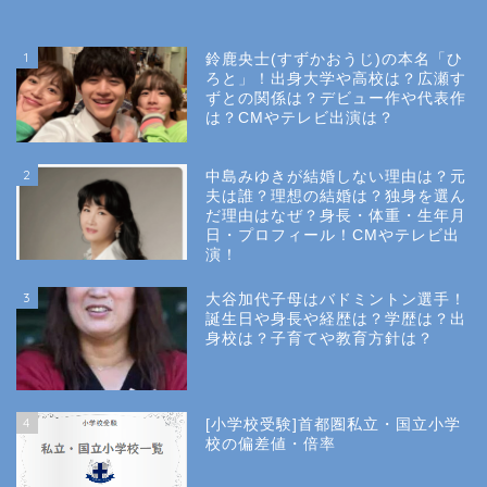
1
鈴鹿央士(すずかおうじ)の本名「ひ
ろと」！出身大学や高校は？広瀬す
ずとの関係は？デビュー作や代表作
は？CMやテレビ出演は？
2
中島みゆきが結婚しない理由は？元
夫は誰？理想の結婚は？独身を選ん
だ理由はなぜ？身長・体重・生年月
日・プロフィール！CMやテレビ出
演！
3
大谷加代子母はバドミントン選手！
誕生日や身長や経歴は？学歴は？出
身校は？子育てや教育方針は？
4
[小学校受験]首都圏私立・国立小学
校の偏差値・倍率