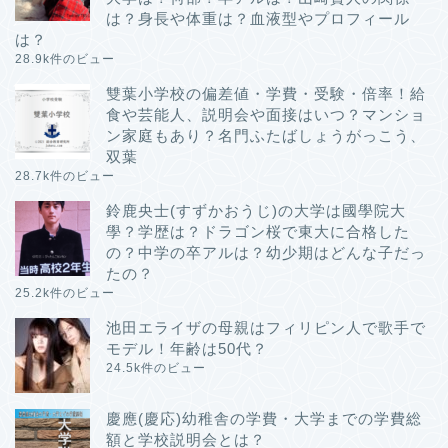
は？身長や体重は？血液型やプロフィール
は？
28.9k件のビュー
雙葉小学校の偏差値・学費・受験・倍率！給
食や芸能人、説明会や面接はいつ？マンショ
ン家庭もあり？名門ふたばしょうがっこう、
双葉
28.7k件のビュー
鈴鹿央士(すずかおうじ)の大学は國學院大
學？学歴は？ドラゴン桜で東大に合格した
の？中学の卒アルは？幼少期はどんな子だっ
たの？
25.2k件のビュー
池田エライザの母親はフィリピン人で歌手で
モデル！年齢は50代？
24.5k件のビュー
慶應(慶応)幼稚舎の学費・大学までの学費総
額と学校説明会とは？