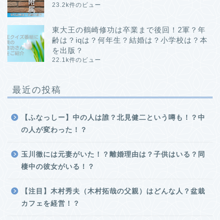
23.2k件のビュー
東大王の鶴崎修功は卒業まで後回！2軍？年
齢は？iqは？何年生？結婚は？小学校は？本
を出版？
22.1k件のビュー
最近の投稿
【ふなっしー】中の人は誰？北見健二という噂も！？中
の人が変わった！？
玉川徹には元妻がいた！？離婚理由は？子供はいる？同
棲中の彼女がいる！？
【注目】木村秀夫（木村拓哉の父親）はどんな人？盆栽
カフェを経営！？