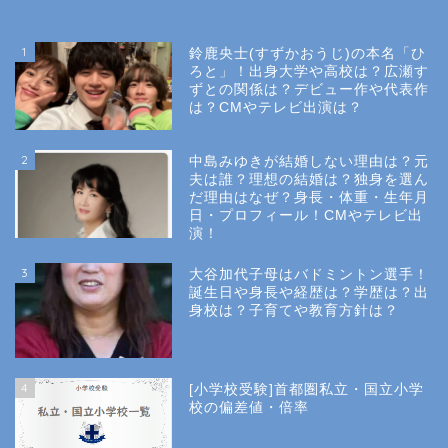
1
鈴鹿央士(すずかおうじ)の本名「ひ
ろと」！出身大学や高校は？広瀬す
ずとの関係は？デビュー作や代表作
は？CMやテレビ出演は？
2
中島みゆきが結婚しない理由は？元
夫は誰？理想の結婚は？独身を選ん
だ理由はなぜ？身長・体重・生年月
日・プロフィール！CMやテレビ出
演！
3
大谷加代子母はバドミントン選手！
誕生日や身長や経歴は？学歴は？出
身校は？子育てや教育方針は？
4
[小学校受験]首都圏私立・国立小学
校の偏差値・倍率