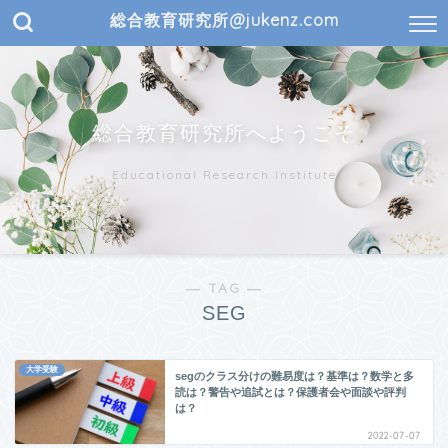
総合教育研究所@jukenz.com
総合教育研究所へようこそ
Educational Research Institute
― TAG ―
SEG
大学受験
segのクラス分けの難易度は？基準は？数学と多
読は？警告や追試とは？保護者会や面談や評判
は？
2022-07-07