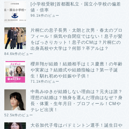
[小学校受験]首都圏私立・国立小学校の偏差
値・倍率
96.1k件のビュー
片桐仁の息子長男・太朗と次男・春太のプロ
フィール！病気や自閉症ではない！息子が髪
をばっさりカット！息子のCMは？片桐仁の
出身高校や大学は？何部？卒アルは？
84.6k件のビュー
櫻井翔が結婚！結婚相手はミス慶應！の年齢
や実家は？結婚式や結婚指輪は？第一子誕
生！馴れ初めや妊娠や子供！
71.1k件のビュー
中島みゆきが結婚しない理由は？元夫は誰？
理想の結婚は？独身を選んだ理由はなぜ？身
長・体重・生年月日・プロフィール！CMや
テレビ出演！
52.5k件のビュー
大谷加代子母はバドミントン選手！誕生日や