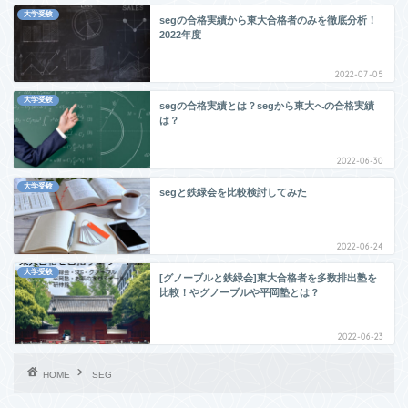
大学受験
segの合格実績から東大合格者のみを徹底分析！
2022年度
2022-07-05
大学受験
segの合格実績とは？segから東大への合格実績
は？
2022-06-30
大学受験
segと鉄緑会を比較検討してみた
2022-06-24
大学受験
[グノーブルと鉄緑会]東大合格者を多数排出塾を
比較！やグノーブルや平岡塾とは？
2022-06-23
HOME
SEG