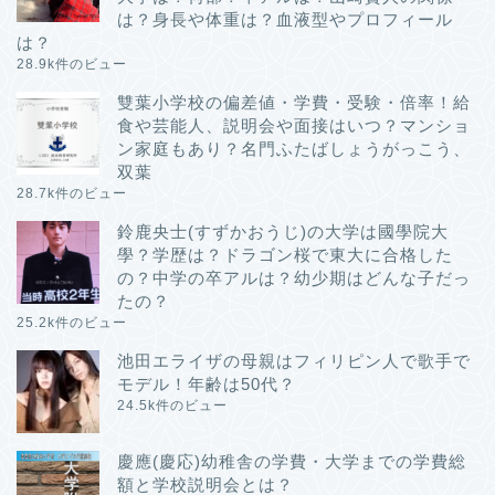
は？身長や体重は？血液型やプロフィール
は？
28.9k件のビュー
雙葉小学校の偏差値・学費・受験・倍率！給
食や芸能人、説明会や面接はいつ？マンショ
ン家庭もあり？名門ふたばしょうがっこう、
双葉
28.7k件のビュー
鈴鹿央士(すずかおうじ)の大学は國學院大
學？学歴は？ドラゴン桜で東大に合格した
の？中学の卒アルは？幼少期はどんな子だっ
たの？
25.2k件のビュー
池田エライザの母親はフィリピン人で歌手で
モデル！年齢は50代？
24.5k件のビュー
慶應(慶応)幼稚舎の学費・大学までの学費総
額と学校説明会とは？