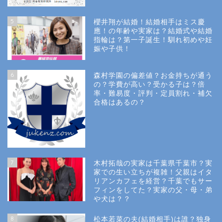
5
櫻井翔が結婚！結婚相手はミス慶
應！の年齢や実家は？結婚式や結婚
指輪は？第一子誕生！馴れ初めや妊
娠や子供！
6
森村学園の偏差値？お金持ちが通う
の？学費が高い？受かる子は？倍
率・難易度・評判・定員割れ・補欠
合格はあるの？
Site Map
7
木村拓哉の実家は千葉県千葉市？実
Privacy Policy
家での生い立ちが複雑！父親はイタ
リアンカフェを経営？千葉でもサー
フィンをしてた？実家の父・母・弟
幼稚園受験
や犬は？？
8
松本若菜の夫(結婚相手)は誰？独身