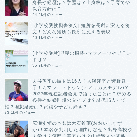
身長や経歴は？学歴は？出身校は？子育てや
教育方針は？
44.4k件のビュー
[小学校受験願書例文] 短所を長所に変える例
文！どんな短所も長所に変える表現！
40.1k件のビュー
[小学校受験]母親の服装~ママスーツやブラン
ドは？
35.9k件のビュー
大谷翔平の彼女は16人？大渓翔平と狩野舞
子！カマラ二・ドゥン(アメリカ人モデル)？
2023年現在記者会見で語ったことは？求める
条件や結婚理想のタイプは？歴代16人って
誰？理想結婚は？家族や子ども好き？
33.1k件のビュー
広瀬すずの本名は大石鈴華(おおいしすず
か)！本名が判明した理由はなぜ？出身高校や
大学は？何部？卒アルは？山崎賢人の関係