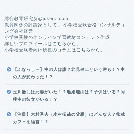
総合教育研究所@jukenz.com
教育関係の評論家として、 小学校受験合格コンサルティ
ング会社経営
小学校受験のオンライン学習教材コンテンツ作成
詳しいプロフィールは
こちら
から。
小学校受験者向け所長のコラムは
こちら
から。
【ふなっしー】中の人は誰？北見健二という噂も！？中
の人が変わった！？
玉川徹には元妻がいた！？離婚理由は？子供はいる？同
棲中の彼女がいる！？
【注目】木村秀夫（木村拓哉の父親）はどんな人？盆栽
カフェを経営！？