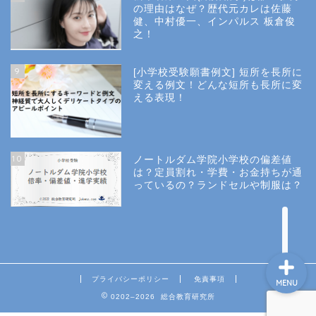
小学校受験
の理由はなぜ？歴代元カレは佐藤
健、中村優一、インパルス 板倉俊
之！
小学校情報
9
[小学校受験願書例文] 短所を長所に
所長コラム
変える例文！どんな短所も長所に変
える表現！
願書と面接
10
ノートルダム学院小学校の偏差値
説明会や面接の服装
は？定員割れ・学費・お金持ちが通
っているの？ランドセルや制服は？
About Us
プライバシーポリシー
免責事項
MENU
0202–2026 総合教育研究所