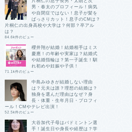
片桐仁の息子長男・太朗と次
男・春太のプロフィール！病気
や自閉症ではない！息子が髪を
ばっさりカット！息子のCMは？
片桐仁の出身高校や大学は？何部？卒アル
は？
84.6k件のビュー
櫻井翔が結婚！結婚相手はミス
慶應！の年齢や実家は？結婚式
や結婚指輪は？第一子誕生！馴
れ初めや妊娠や子供！
71.1k件のビュー
中島みゆきが結婚しない理由
は？元夫は誰？理想の結婚は？
独身を選んだ理由はなぜ？身
長・体重・生年月日・プロフィ
ール！CMやテレビ出演！
52.5k件のビュー
大谷加代子母はバドミントン選
手！誕生日や身長や経歴は？学