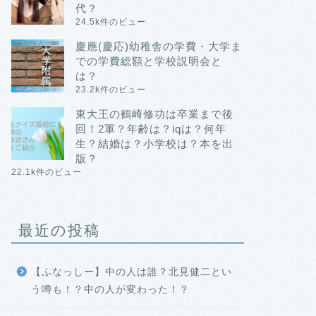
代？
24.5k件のビュー
慶應(慶応)幼稚舎の学費・大学ま
での学費総額と学校説明会と
は？
23.2k件のビュー
東大王の鶴崎修功は卒業まで後
回！2軍？年齢は？iqは？何年
生？結婚は？小学校は？本を出
版？
22.1k件のビュー
最近の投稿
【ふなっしー】中の人は誰？北見健二とい
う噂も！？中の人が変わった！？