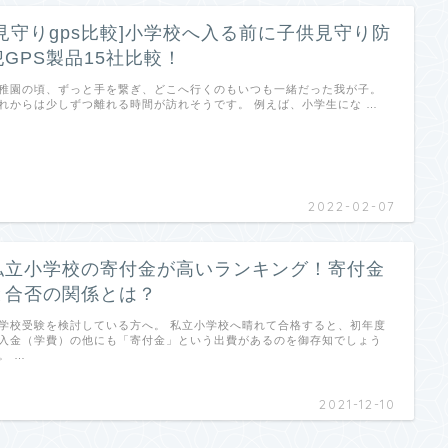
[見守りgps比較]小学校へ入る前に子供見守り防
犯GPS製品15社比較！
稚園の頃、ずっと手を繋ぎ、どこへ行くのもいつも一緒だった我が子。
れからは少しずつ離れる時間が訪れそうです。 例えば、小学生にな …
2022-02-07
私立小学校の寄付金が高いランキング！寄付金
と合否の関係とは？
学校受験を検討している方へ。 私立小学校へ晴れて合格すると、初年度
入金（学費）の他にも「寄付金」という出費があるのを御存知でしょう
。 …
2021-12-10