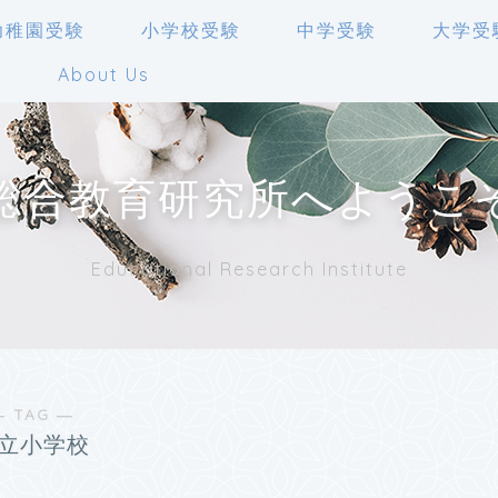
幼稚園受験
小学校受験
中学受験
大学受
人
About Us
総合教育研究所へようこ
Educational Research Institute
― TAG ―
立小学校