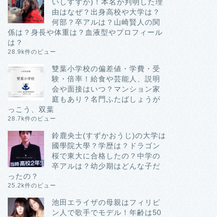
いしすずか)！本名が判明した理
由はなぜ？出身高校や大学は？
何部？卒アルは？山崎賢人の関
係は？身長や体重は？血液型やプロフィール
は？
28.9k件のビュー
雙葉小学校の偏差値・学費・受
験・倍率！給食や芸能人、説明
会や面接はいつ？マンション家
庭もあり？名門ふたばしょうが
っこう、双葉
28.7k件のビュー
鈴鹿央士(すずかおうじ)の大学は
國學院大學？学歴は？ドラゴン
桜で東大に合格したの？中学の
卒アルは？幼少期はどんな子だ
ったの？
25.2k件のビュー
池田エライザの母親はフィリピ
ン人で歌手でモデル！年齢は50