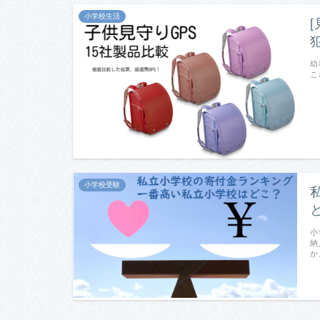
小学校生活
幼
こ
小学校受験
小
納
か