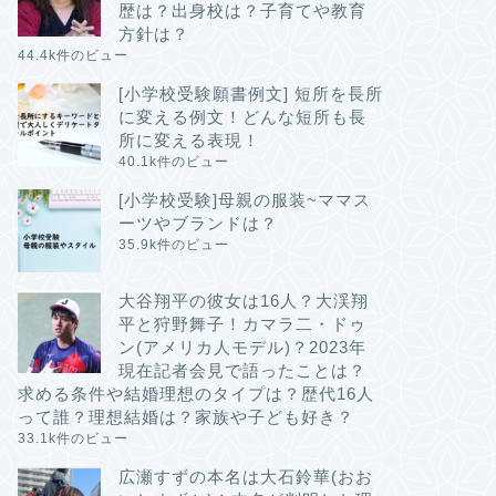
歴は？出身校は？子育てや教育
方針は？
44.4k件のビュー
[小学校受験願書例文] 短所を長所
に変える例文！どんな短所も長
所に変える表現！
40.1k件のビュー
[小学校受験]母親の服装~ママス
ーツやブランドは？
35.9k件のビュー
大谷翔平の彼女は16人？大渓翔
平と狩野舞子！カマラ二・ドゥ
ン(アメリカ人モデル)？2023年
現在記者会見で語ったことは？
求める条件や結婚理想のタイプは？歴代16人
って誰？理想結婚は？家族や子ども好き？
33.1k件のビュー
広瀬すずの本名は大石鈴華(おお