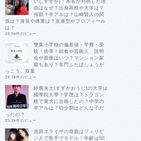
いしすずか)！本名が判明した理
由はなぜ？出身高校や大学は？
何部？卒アルは？山崎賢人の関
係は？身長や体重は？血液型やプロフィール
は？
28.9k件のビュー
雙葉小学校の偏差値・学費・受
験・倍率！給食や芸能人、説明
会や面接はいつ？マンション家
庭もあり？名門ふたばしょうが
っこう、双葉
28.7k件のビュー
鈴鹿央士(すずかおうじ)の大学は
國學院大學？学歴は？ドラゴン
桜で東大に合格したの？中学の
卒アルは？幼少期はどんな子だ
ったの？
25.2k件のビュー
池田エライザの母親はフィリピ
ン人で歌手でモデル！年齢は50