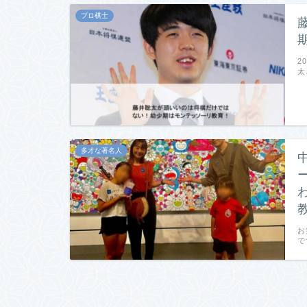
プロ棋士
2
太
多才な著名人
お
で