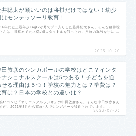
藤井聡太が頭いいのは将棋だけではない！幼少
期はモンテッソーリ教育！
016年に史上最年少14歳2か月でプロ入りした藤井聡太さん。そんな藤井聡
さんは、将棋界で史上初の8大タイトルを独占され、八冠の称号を手に …
2023-10-20
中田敦彦のシンガポールの学校はどこ？インタ
ーナショナルスクールは5つある！子どもを通
わせる理由は５つ！学校の魅力とは？学費は？
教育は？日本の学校との違いは？
笑いコンビ「オリエンタルラジオ」の中田敦彦さん。そんな中田敦彦さん
すが、2021年3月から家族4人でシンガポール移住されています。 …
2023-07-03