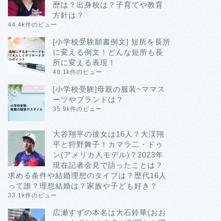
歴は？出身校は？子育てや教育
方針は？
44.4k件のビュー
[小学校受験願書例文] 短所を長所
に変える例文！どんな短所も長
所に変える表現！
40.1k件のビュー
[小学校受験]母親の服装~ママス
ーツやブランドは？
35.9k件のビュー
大谷翔平の彼女は16人？大渓翔
平と狩野舞子！カマラ二・ドゥ
ン(アメリカ人モデル)？2023年
現在記者会見で語ったことは？
求める条件や結婚理想のタイプは？歴代16人
って誰？理想結婚は？家族や子ども好き？
33.1k件のビュー
広瀬すずの本名は大石鈴華(おお