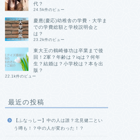
代？
24.5k件のビュー
慶應(慶応)幼稚舎の学費・大学ま
での学費総額と学校説明会と
は？
23.2k件のビュー
東大王の鶴崎修功は卒業まで後
回！2軍？年齢は？iqは？何年
生？結婚は？小学校は？本を出
版？
22.1k件のビュー
最近の投稿
【ふなっしー】中の人は誰？北見健二とい
う噂も！？中の人が変わった！？