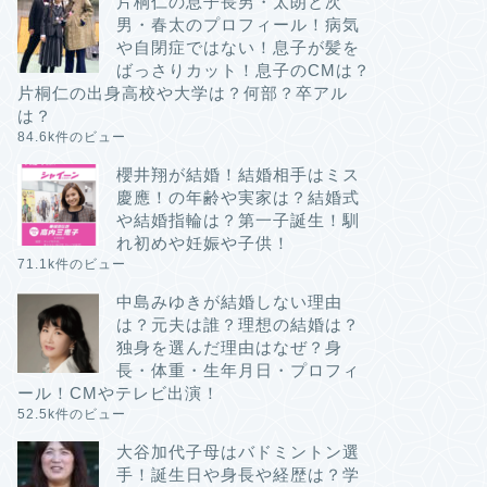
片桐仁の息子長男・太朗と次
男・春太のプロフィール！病気
や自閉症ではない！息子が髪を
ばっさりカット！息子のCMは？
片桐仁の出身高校や大学は？何部？卒アル
は？
84.6k件のビュー
櫻井翔が結婚！結婚相手はミス
慶應！の年齢や実家は？結婚式
や結婚指輪は？第一子誕生！馴
れ初めや妊娠や子供！
71.1k件のビュー
中島みゆきが結婚しない理由
は？元夫は誰？理想の結婚は？
独身を選んだ理由はなぜ？身
長・体重・生年月日・プロフィ
ール！CMやテレビ出演！
52.5k件のビュー
大谷加代子母はバドミントン選
手！誕生日や身長や経歴は？学