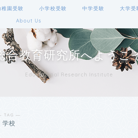
幼稚園受験
小学校受験
中学受験
大学受
人
About Us
総合教育研究所へようこ
Educational Research Institute
― TAG ―
学校