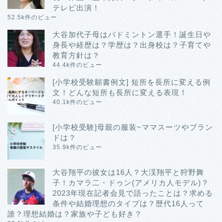
テレビ出演！
52.5k件のビュー
大谷加代子母はバドミントン選手！誕生日や
身長や経歴は？学歴は？出身校は？子育てや
教育方針は？
44.4k件のビュー
[小学校受験願書例文] 短所を長所に変える例
文！どんな短所も長所に変える表現！
40.1k件のビュー
[小学校受験]母親の服装~ママスーツやブラン
ドは？
35.9k件のビュー
大谷翔平の彼女は16人？大渓翔平と狩野舞
子！カマラ二・ドゥン(アメリカ人モデル)？
2023年現在記者会見で語ったことは？求める
条件や結婚理想のタイプは？歴代16人って
誰？理想結婚は？家族や子ども好き？