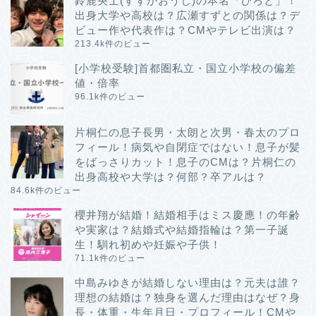
鈴鹿央士(すずかおうじ)の本名「ひろと」！
出身大学や高校は？広瀬すずとの関係は？デ
ビュー作や代表作は？CMやテレビ出演は？
213.4k件のビュー
[小学校受験]首都圏私立・国立小学校の偏差
値・倍率
96.1k件のビュー
片桐仁の息子長男・太朗と次男・春太のプロ
フィール！病気や自閉症ではない！息子が髪
をばっさりカット！息子のCMは？片桐仁の
出身高校や大学は？何部？卒アルは？
84.6k件のビュー
櫻井翔が結婚！結婚相手はミス慶應！の年齢
や実家は？結婚式や結婚指輪は？第一子誕
生！馴れ初めや妊娠や子供！
71.1k件のビュー
中島みゆきが結婚しない理由は？元夫は誰？
理想の結婚は？独身を選んだ理由はなぜ？身
長・体重・生年月日・プロフィール！CMや