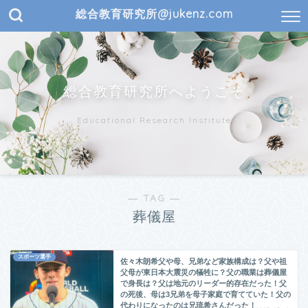
総合教育研究所@jukenz.com
総合教育研究所へようこそ
Educational Research Institute
― TAG ―
葬儀屋
スポーツ選手
佐々木朗希父や母、兄弟など家族構成は？父や祖
父母が東日本大震災の犠牲に？父の職業は葬儀屋
で身長は？父は地元のリーダー的存在だった！父
の死後、母は3兄弟を母子家庭で育てていた！父の
代わりになったのは兄琉希さんだった！