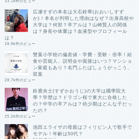
33.1k件のビュー
広瀬すずの本名は大石鈴華(おおいしすず
か)！本名が判明した理由はなぜ？出身高校や
大学は？何部？卒アルは？山崎賢人の関係
は？身長や体重は？血液型やプロフィール
は？
28.9k件のビュー
雙葉小学校の偏差値・学費・受験・倍率！給
食や芸能人、説明会や面接はいつ？マンショ
ン家庭もあり？名門ふたばしょうがっこう、
双葉
28.7k件のビュー
鈴鹿央士(すずかおうじ)の大学は國學院大
學？学歴は？ドラゴン桜で東大に合格した
の？中学の卒アルは？幼少期はどんな子だっ
たの？
25.2k件のビュー
池田エライザの母親はフィリピン人で歌手で
モデル！年齢は50代？