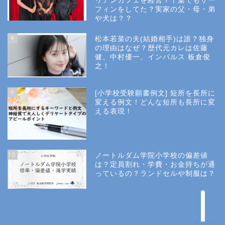
リアンカフェを経営？千葉でもサー
フィンをしてた？実家の父・母・弟
幼稚園受験
や犬は？？
8
松本若菜の夫(結婚相手)は誰？独身
小学校受験
の理由はなぜ？歴代元カレは佐藤
健、中村優一、インパルス 板倉俊
之！
小学校情報
9
[小学校受験願書例文] 短所を長所に
所長コラム
変える例文！どんな短所も長所に変
える表現！
願書と面接
10
ノートルダム学院小学校の偏差値
説明会や面接の服装
は？定員割れ・学費・お金持ちが通
っているの？ランドセルや制服は？
About Us