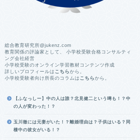
総合教育研究所@jukenz.com
教育関係の評論家として、 小学校受験合格コンサルティ
ング会社経営
小学校受験のオンライン学習教材コンテンツ作成
詳しいプロフィールは
こちら
から。
小学校受験者向け所長のコラムは
こちら
から。
【ふなっしー】中の人は誰？北見健二という噂も！？中
の人が変わった！？
玉川徹には元妻がいた！？離婚理由は？子供はいる？同
棲中の彼女がいる！？