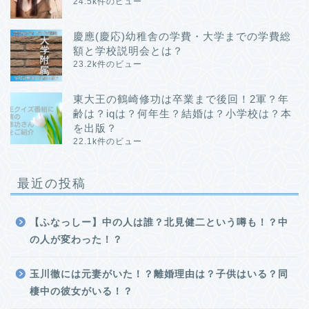
24.5k件のビュー
慶應(慶応)幼稚舎の学費・大学までの学費総
額と学校説明会とは？
23.2k件のビュー
東大王の鶴崎修功は卒業まで後回！2軍？年
齢は？iqは？何年生？結婚は？小学校は？本
を出版？
22.1k件のビュー
最近の投稿
【ふなっしー】中の人は誰？北見健二という噂も！？中
の人が変わった！？
玉川徹には元妻がいた！？離婚理由は？子供はいる？同
棲中の彼女がいる！？