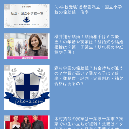
4
[小学校受験]首都圏私立・国立小学
校の偏差値・倍率
5
櫻井翔が結婚！結婚相手はミス慶
應！の年齢や実家は？結婚式や結婚
指輪は？第一子誕生！馴れ初めや妊
娠や子供！
6
森村学園の偏差値？お金持ちが通う
の？学費が高い？受かる子は？倍
率・難易度・評判・定員割れ・補欠
合格はあるの？
Site Map
7
木村拓哉の実家は千葉県千葉市？実
Privacy Policy
家での生い立ちが複雑！父親はイタ