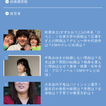
幼稚園受験
経営者
1
鈴鹿央士(すずかおうじ)の本名「ひ
ろと」！出身大学や高校は？広瀬す
ずとの関係は？デビュー作や代表作
は？CMやテレビ出演は？
2
中島みゆきが結婚しない理由は？元
夫は誰？理想の結婚は？独身を選ん
だ理由はなぜ？身長・体重・生年月
日・プロフィール！CMやテレビ出
演！
3
大谷加代子母はバドミントン選手！
誕生日や身長や経歴は？学歴は？出
身校は？子育てや教育方針は？