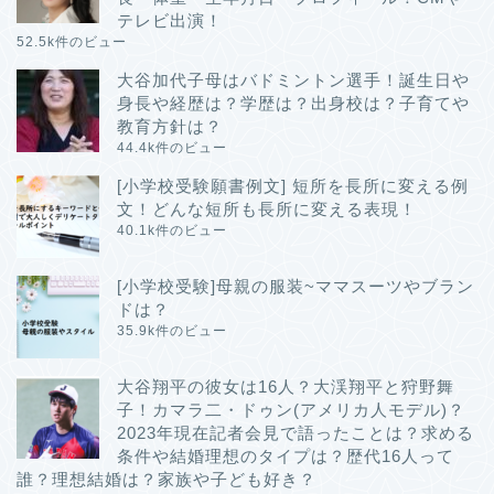
テレビ出演！
52.5k件のビュー
大谷加代子母はバドミントン選手！誕生日や
身長や経歴は？学歴は？出身校は？子育てや
教育方針は？
44.4k件のビュー
[小学校受験願書例文] 短所を長所に変える例
文！どんな短所も長所に変える表現！
40.1k件のビュー
[小学校受験]母親の服装~ママスーツやブラン
ドは？
35.9k件のビュー
大谷翔平の彼女は16人？大渓翔平と狩野舞
子！カマラ二・ドゥン(アメリカ人モデル)？
2023年現在記者会見で語ったことは？求める
条件や結婚理想のタイプは？歴代16人って
誰？理想結婚は？家族や子ども好き？