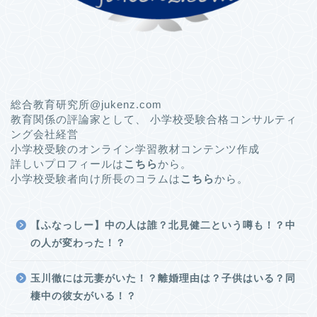
総合教育研究所@jukenz.com
教育関係の評論家として、 小学校受験合格コンサルティ
ング会社経営
小学校受験のオンライン学習教材コンテンツ作成
詳しいプロフィールは
こちら
から。
小学校受験者向け所長のコラムは
こちら
から。
【ふなっしー】中の人は誰？北見健二という噂も！？中
の人が変わった！？
玉川徹には元妻がいた！？離婚理由は？子供はいる？同
棲中の彼女がいる！？