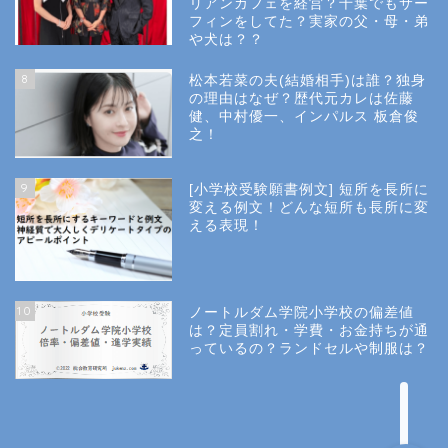
リアンカフェを経営？千葉でもサー
フィンをしてた？実家の父・母・弟
幼稚園受験
や犬は？？
8
松本若菜の夫(結婚相手)は誰？独身
小学校受験
の理由はなぜ？歴代元カレは佐藤
健、中村優一、インパルス 板倉俊
之！
小学校情報
9
[小学校受験願書例文] 短所を長所に
所長コラム
変える例文！どんな短所も長所に変
える表現！
願書と面接
10
ノートルダム学院小学校の偏差値
説明会や面接の服装
は？定員割れ・学費・お金持ちが通
っているの？ランドセルや制服は？
About Us