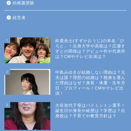
幼稚園受験
経営者
1
鈴鹿央士(すずかおうじ)の本名「ひ
ろと」！出身大学や高校は？広瀬す
ずとの関係は？デビュー作や代表作
は？CMやテレビ出演は？
2
中島みゆきが結婚しない理由は？元
夫は誰？理想の結婚は？独身を選ん
だ理由はなぜ？身長・体重・生年月
日・プロフィール！CMやテレビ出
演！
3
大谷加代子母はバドミントン選手！
誕生日や身長や経歴は？学歴は？出
身校は？子育てや教育方針は？