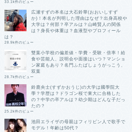
33.1k件のビュー
広瀬すずの本名は大石鈴華(おおいしすず
か)！本名が判明した理由はなぜ？出身高校や
大学は？何部？卒アルは？山崎賢人の関係
は？身長や体重は？血液型やプロフィール
は？
28.9k件のビュー
雙葉小学校の偏差値・学費・受験・倍率！給
食や芸能人、説明会や面接はいつ？マンショ
ン家庭もあり？名門ふたばしょうがっこう、
双葉
28.7k件のビュー
鈴鹿央士(すずかおうじ)の大学は國學院大
學？学歴は？ドラゴン桜で東大に合格した
の？中学の卒アルは？幼少期はどんな子だっ
たの？
25.2k件のビュー
池田エライザの母親はフィリピン人で歌手で
モデル！年齢は50代？