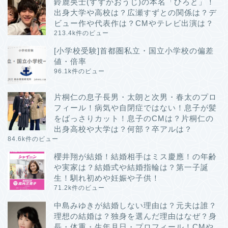
鈴鹿央士(すずかおうじ)の本名「ひろと」！
出身大学や高校は？広瀬すずとの関係は？デ
ビュー作や代表作は？CMやテレビ出演は？
213.4k件のビュー
[小学校受験]首都圏私立・国立小学校の偏差
値・倍率
96.1k件のビュー
片桐仁の息子長男・太朗と次男・春太のプロ
フィール！病気や自閉症ではない！息子が髪
をばっさりカット！息子のCMは？片桐仁の
出身高校や大学は？何部？卒アルは？
84.6k件のビュー
櫻井翔が結婚！結婚相手はミス慶應！の年齢
や実家は？結婚式や結婚指輪は？第一子誕
生！馴れ初めや妊娠や子供！
71.2k件のビュー
中島みゆきが結婚しない理由は？元夫は誰？
理想の結婚は？独身を選んだ理由はなぜ？身
長・体重・生年月日・プロフィール！CMや