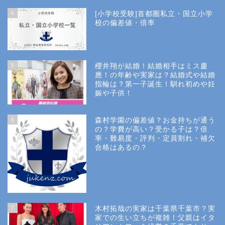
4
[小学校受験]首都圏私立・国立小学
校の偏差値・倍率
5
櫻井翔が結婚！結婚相手はミス慶
應！の年齢や実家は？結婚式や結婚
指輪は？第一子誕生！馴れ初めや妊
娠や子供！
6
森村学園の偏差値？お金持ちが通う
の？学費が高い？受かる子は？倍
率・難易度・評判・定員割れ・補欠
合格はあるの？
Site Map
7
木村拓哉の実家は千葉県千葉市？実
Privacy Policy
家での生い立ちが複雑！父親はイタ