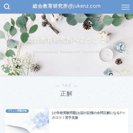
総合教育研究所@jukenz.com
総合教育研究所へようこそ
Educational Research Institute
― TAG ―
正解
プリント問題対策
[小学校受験問題]お話の記憶の全問正解になる7つ
のコツ！苦手克服