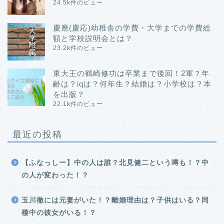
24.5k件のビュー
慶應(慶応)幼稚舎の学費・大学までの学費総
額と学校説明会とは？
23.2k件のビュー
東大王の鶴崎修功は卒業まで後回！2軍？年
齢は？iqは？何年生？結婚は？小学校は？本
を出版？
22.1k件のビュー
最近の投稿
【ふなっしー】中の人は誰？北見健二という噂も！？中
の人が変わった！？
玉川徹には元妻がいた！？離婚理由は？子供はいる？同
棲中の彼女がいる！？