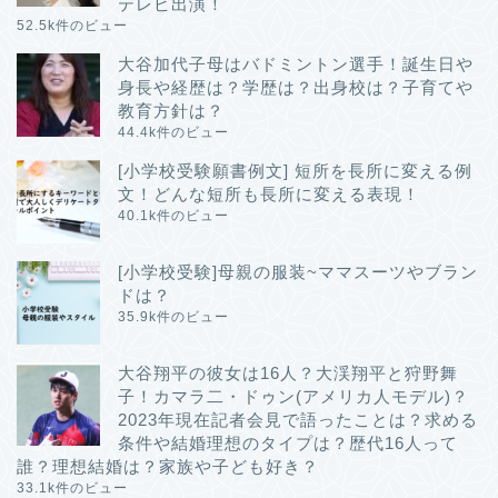
テレビ出演！
52.5k件のビュー
大谷加代子母はバドミントン選手！誕生日や
身長や経歴は？学歴は？出身校は？子育てや
教育方針は？
44.4k件のビュー
[小学校受験願書例文] 短所を長所に変える例
文！どんな短所も長所に変える表現！
40.1k件のビュー
[小学校受験]母親の服装~ママスーツやブラン
ドは？
35.9k件のビュー
大谷翔平の彼女は16人？大渓翔平と狩野舞
子！カマラ二・ドゥン(アメリカ人モデル)？
2023年現在記者会見で語ったことは？求める
条件や結婚理想のタイプは？歴代16人って
誰？理想結婚は？家族や子ども好き？
33.1k件のビュー