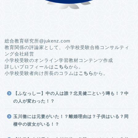
総合教育研究所@jukenz.com
教育関係の評論家として、 小学校受験合格コンサルティ
ング会社経営
小学校受験のオンライン学習教材コンテンツ作成
詳しいプロフィールは
こちら
から。
小学校受験者向け所長のコラムは
こちら
から。
【ふなっしー】中の人は誰？北見健二という噂も！？中
の人が変わった！？
玉川徹には元妻がいた！？離婚理由は？子供はいる？同
棲中の彼女がいる！？