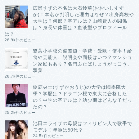
広瀬すずの本名は大石鈴華(おおいしすず
か)！本名が判明した理由はなぜ？出身高校や
大学は？何部？卒アルは？山崎賢人の関係
は？身長や体重は？血液型やプロフィール
は？
28.9k件のビュー
雙葉小学校の偏差値・学費・受験・倍率！給
食や芸能人、説明会や面接はいつ？マンショ
ン家庭もあり？名門ふたばしょうがっこう、
双葉
28.7k件のビュー
鈴鹿央士(すずかおうじ)の大学は國學院大
學？学歴は？ドラゴン桜で東大に合格した
の？中学の卒アルは？幼少期はどんな子だっ
たの？
25.2k件のビュー
池田エライザの母親はフィリピン人で歌手で
モデル！年齢は50代？
24.5k件のビュー