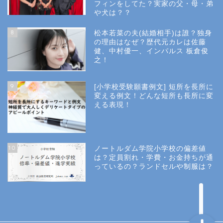
フィンをしてた？実家の父・母・弟
幼稚園受験
や犬は？？
8
松本若菜の夫(結婚相手)は誰？独身
小学校受験
の理由はなぜ？歴代元カレは佐藤
健、中村優一、インパルス 板倉俊
之！
小学校情報
9
[小学校受験願書例文] 短所を長所に
所長コラム
変える例文！どんな短所も長所に変
える表現！
願書と面接
10
ノートルダム学院小学校の偏差値
説明会や面接の服装
は？定員割れ・学費・お金持ちが通
っているの？ランドセルや制服は？
About Us