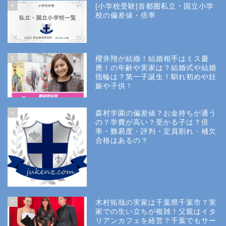
4
[小学校受験]首都圏私立・国立小学
校の偏差値・倍率
5
櫻井翔が結婚！結婚相手はミス慶
應！の年齢や実家は？結婚式や結婚
指輪は？第一子誕生！馴れ初めや妊
娠や子供！
6
森村学園の偏差値？お金持ちが通う
の？学費が高い？受かる子は？倍
率・難易度・評判・定員割れ・補欠
合格はあるの？
Site Map
7
木村拓哉の実家は千葉県千葉市？実
Privacy Policy
家での生い立ちが複雑！父親はイタ
リアンカフェを経営？千葉でもサー