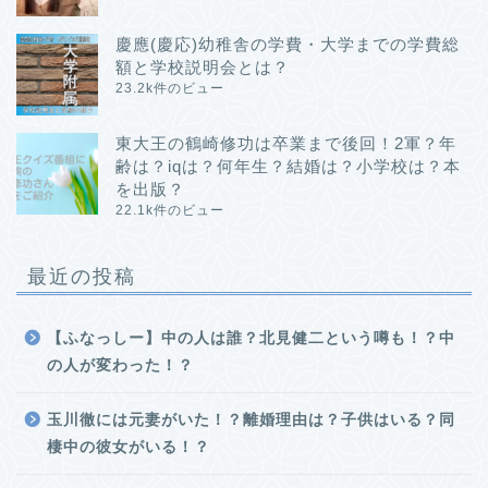
慶應(慶応)幼稚舎の学費・大学までの学費総
額と学校説明会とは？
23.2k件のビュー
東大王の鶴崎修功は卒業まで後回！2軍？年
齢は？iqは？何年生？結婚は？小学校は？本
を出版？
22.1k件のビュー
最近の投稿
【ふなっしー】中の人は誰？北見健二という噂も！？中
の人が変わった！？
玉川徹には元妻がいた！？離婚理由は？子供はいる？同
棲中の彼女がいる！？