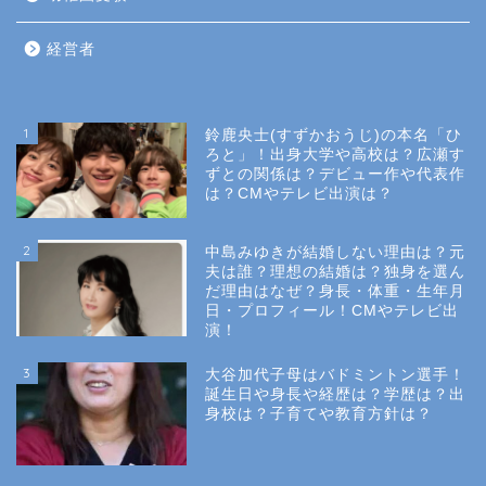
経営者
1
鈴鹿央士(すずかおうじ)の本名「ひ
ろと」！出身大学や高校は？広瀬す
ずとの関係は？デビュー作や代表作
は？CMやテレビ出演は？
2
中島みゆきが結婚しない理由は？元
夫は誰？理想の結婚は？独身を選ん
だ理由はなぜ？身長・体重・生年月
日・プロフィール！CMやテレビ出
演！
3
大谷加代子母はバドミントン選手！
誕生日や身長や経歴は？学歴は？出
身校は？子育てや教育方針は？