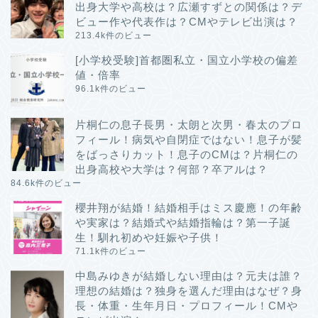
出身大学や高校は？広瀬すずとの関係は？デ
ビュー作や代表作は？CMやテレビ出演は？
213.4k件のビュー
[小学校受験]首都圏私立・国立小学校の偏差
値・倍率
96.1k件のビュー
片桐仁の息子長男・太朗と次男・春太のプロ
フィール！病気や自閉症ではない！息子が髪
をばっさりカット！息子のCMは？片桐仁の
出身高校や大学は？何部？卒アルは？
84.6k件のビュー
櫻井翔が結婚！結婚相手はミス慶應！の年齢
や実家は？結婚式や結婚指輪は？第一子誕
生！馴れ初めや妊娠や子供！
71.1k件のビュー
中島みゆきが結婚しない理由は？元夫は誰？
理想の結婚は？独身を選んだ理由はなぜ？身
長・体重・生年月日・プロフィール！CMや