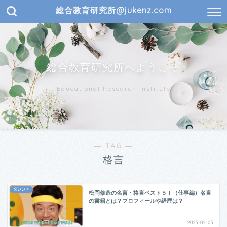
総合教育研究所@jukenz.com
総合教育研究所へようこそ
Educational Research Institute
― TAG ―
格言
タレント
松岡修造の名言・格言ベスト５！（仕事編）名言
の書籍とは？プロフィールや経歴は？
2023-02-03