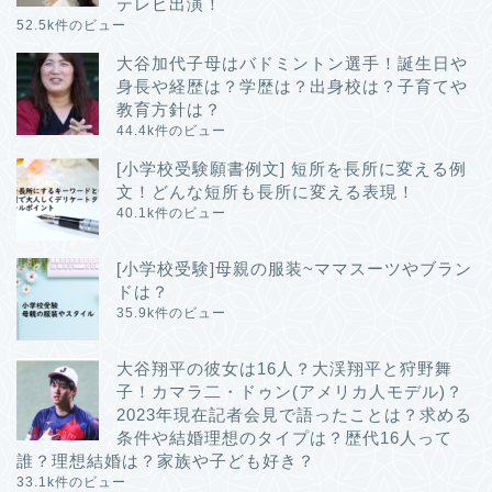
テレビ出演！
52.5k件のビュー
大谷加代子母はバドミントン選手！誕生日や
身長や経歴は？学歴は？出身校は？子育てや
教育方針は？
44.4k件のビュー
[小学校受験願書例文] 短所を長所に変える例
文！どんな短所も長所に変える表現！
40.1k件のビュー
[小学校受験]母親の服装~ママスーツやブラン
ドは？
35.9k件のビュー
大谷翔平の彼女は16人？大渓翔平と狩野舞
子！カマラ二・ドゥン(アメリカ人モデル)？
2023年現在記者会見で語ったことは？求める
条件や結婚理想のタイプは？歴代16人って
誰？理想結婚は？家族や子ども好き？
33.1k件のビュー