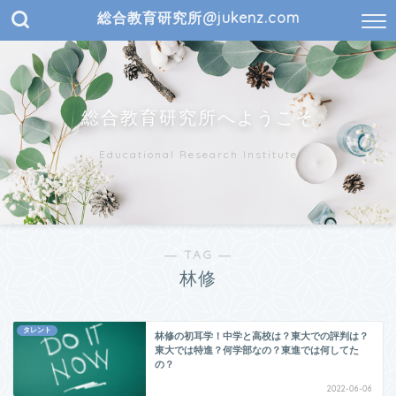
総合教育研究所@jukenz.com
総合教育研究所へようこそ
Educational Research Institute
― TAG ―
林修
タレント
林修の初耳学！中学と高校は？東大での評判は？
東大では特進？何学部なの？東進では何してた
の？
2022-06-06