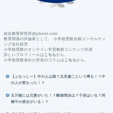
総合教育研究所@jukenz.com
教育関係の評論家として、 小学校受験合格コンサルティ
ング会社経営
小学校受験のオンライン学習教材コンテンツ作成
詳しいプロフィールは
こちら
から。
小学校受験者向け所長のコラムは
こちら
から。
【ふなっしー】中の人は誰？北見健二という噂も！？中
の人が変わった！？
玉川徹には元妻がいた！？離婚理由は？子供はいる？同
棲中の彼女がいる！？