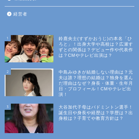
経営者
1
鈴鹿央士(すずかおうじ)の本名「ひ
ろと」！出身大学や高校は？広瀬す
ずとの関係は？デビュー作や代表作
は？CMやテレビ出演は？
2
中島みゆきが結婚しない理由は？元
夫は誰？理想の結婚は？独身を選ん
だ理由はなぜ？身長・体重・生年月
日・プロフィール！CMやテレビ出
演！
3
大谷加代子母はバドミントン選手！
誕生日や身長や経歴は？学歴は？出
身校は？子育てや教育方針は？