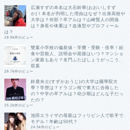
広瀬すずの本名は大石鈴華(おおいしすず
か)！本名が判明した理由はなぜ？出身高校や
大学は？何部？卒アルは？山崎賢人の関係
は？身長や体重は？血液型やプロフィール
は？
28.9k件のビュー
雙葉小学校の偏差値・学費・受験・倍率！給
食や芸能人、説明会や面接はいつ？マンショ
ン家庭もあり？名門ふたばしょうがっこう、
双葉
28.7k件のビュー
鈴鹿央士(すずかおうじ)の大学は國學院大
學？学歴は？ドラゴン桜で東大に合格した
の？中学の卒アルは？幼少期はどんな子だっ
たの？
25.2k件のビュー
池田エライザの母親はフィリピン人で歌手で
モデル！年齢は50代？
24.5k件のビュー