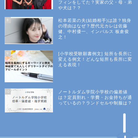
フィンをしてた？実家の父・母・弟
幼稚園受験
や犬は？？
8
松本若菜の夫(結婚相手)は誰？独身
小学校受験
の理由はなぜ？歴代元カレは佐藤
健、中村優一、インパルス 板倉俊
之！
小学校情報
9
[小学校受験願書例文] 短所を長所に
所長コラム
変える例文！どんな短所も長所に変
える表現！
願書と面接
10
ノートルダム学院小学校の偏差値
説明会や面接の服装
は？定員割れ・学費・お金持ちが通
っているの？ランドセルや制服は？
About Us