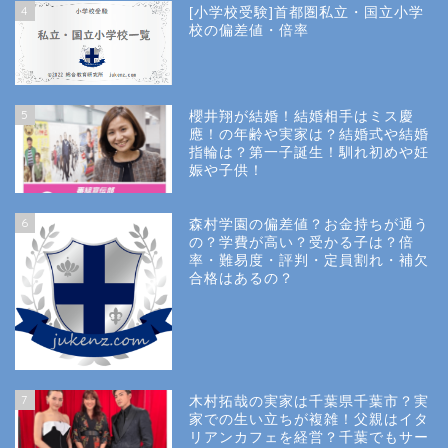
4
[小学校受験]首都圏私立・国立小学
校の偏差値・倍率
5
櫻井翔が結婚！結婚相手はミス慶
應！の年齢や実家は？結婚式や結婚
指輪は？第一子誕生！馴れ初めや妊
娠や子供！
6
森村学園の偏差値？お金持ちが通う
の？学費が高い？受かる子は？倍
率・難易度・評判・定員割れ・補欠
合格はあるの？
Site Map
7
木村拓哉の実家は千葉県千葉市？実
Privacy Policy
家での生い立ちが複雑！父親はイタ
リアンカフェを経営？千葉でもサー