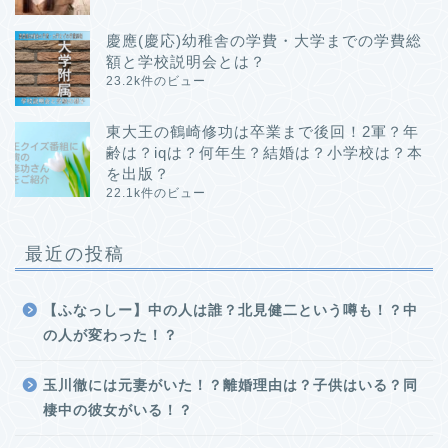
慶應(慶応)幼稚舎の学費・大学までの学費総
額と学校説明会とは？
23.2k件のビュー
東大王の鶴崎修功は卒業まで後回！2軍？年
齢は？iqは？何年生？結婚は？小学校は？本
を出版？
22.1k件のビュー
最近の投稿
【ふなっしー】中の人は誰？北見健二という噂も！？中
の人が変わった！？
玉川徹には元妻がいた！？離婚理由は？子供はいる？同
棲中の彼女がいる！？