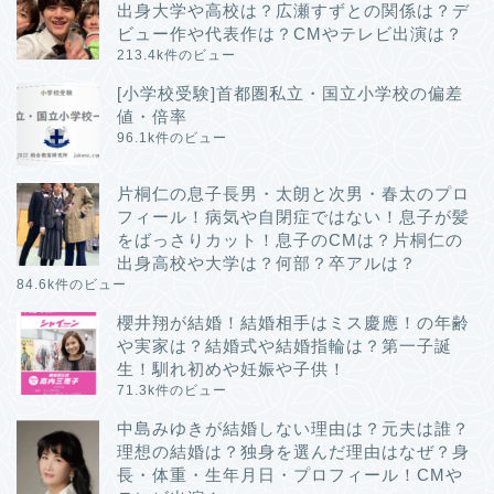
出身大学や高校は？広瀬すずとの関係は？デ
ビュー作や代表作は？CMやテレビ出演は？
213.4k件のビュー
[小学校受験]首都圏私立・国立小学校の偏差
値・倍率
96.1k件のビュー
片桐仁の息子長男・太朗と次男・春太のプロ
フィール！病気や自閉症ではない！息子が髪
をばっさりカット！息子のCMは？片桐仁の
出身高校や大学は？何部？卒アルは？
84.6k件のビュー
櫻井翔が結婚！結婚相手はミス慶應！の年齢
や実家は？結婚式や結婚指輪は？第一子誕
生！馴れ初めや妊娠や子供！
71.3k件のビュー
中島みゆきが結婚しない理由は？元夫は誰？
理想の結婚は？独身を選んだ理由はなぜ？身
長・体重・生年月日・プロフィール！CMや