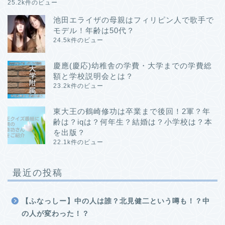
25.2k件のビュー
池田エライザの母親はフィリピン人で歌手で
モデル！年齢は50代？
24.5k件のビュー
慶應(慶応)幼稚舎の学費・大学までの学費総
額と学校説明会とは？
23.2k件のビュー
東大王の鶴崎修功は卒業まで後回！2軍？年
齢は？iqは？何年生？結婚は？小学校は？本
を出版？
22.1k件のビュー
最近の投稿
【ふなっしー】中の人は誰？北見健二という噂も！？中
の人が変わった！？