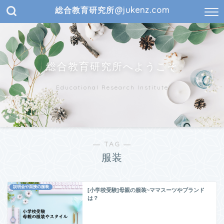
総合教育研究所@jukenz.com
総合教育研究所へようこそ
Educational Research Institute
― TAG ―
服装
説明会や面接の服装
[小学校受験]母親の服装~ママスーツやブランド
は？