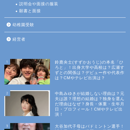
説明会や面接の服装
願書と面接
幼稚園受験
経営者
1
鈴鹿央士(すずかおうじ)の本名「ひ
ろと」！出身大学や高校は？広瀬す
ずとの関係は？デビュー作や代表作
は？CMやテレビ出演は？
2
中島みゆきが結婚しない理由は？元
夫は誰？理想の結婚は？独身を選ん
だ理由はなぜ？身長・体重・生年月
日・プロフィール！CMやテレビ出
演！
3
大谷加代子母はバドミントン選手！