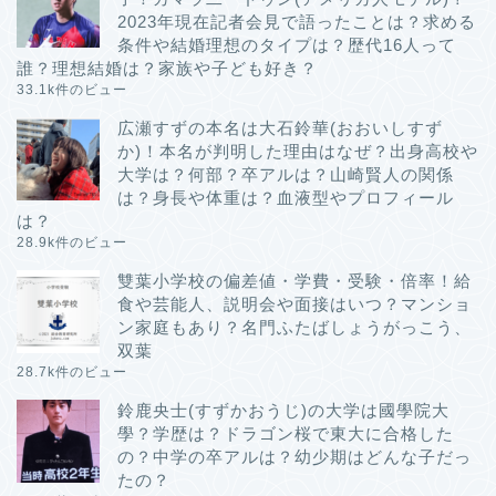
2023年現在記者会見で語ったことは？求める
条件や結婚理想のタイプは？歴代16人って
誰？理想結婚は？家族や子ども好き？
33.1k件のビュー
広瀬すずの本名は大石鈴華(おおいしすず
か)！本名が判明した理由はなぜ？出身高校や
大学は？何部？卒アルは？山崎賢人の関係
は？身長や体重は？血液型やプロフィール
は？
28.9k件のビュー
雙葉小学校の偏差値・学費・受験・倍率！給
食や芸能人、説明会や面接はいつ？マンショ
ン家庭もあり？名門ふたばしょうがっこう、
双葉
28.7k件のビュー
鈴鹿央士(すずかおうじ)の大学は國學院大
學？学歴は？ドラゴン桜で東大に合格した
の？中学の卒アルは？幼少期はどんな子だっ
たの？