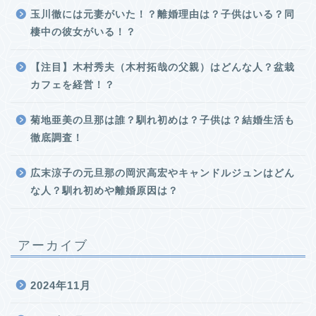
玉川徹には元妻がいた！？離婚理由は？子供はいる？同
棲中の彼女がいる！？
【注目】木村秀夫（木村拓哉の父親）はどんな人？盆栽
カフェを経営！？
菊地亜美の旦那は誰？馴れ初めは？子供は？結婚生活も
徹底調査！
広末涼子の元旦那の岡沢高宏やキャンドルジュンはどん
な人？馴れ初めや離婚原因は？
アーカイブ
2024年11月