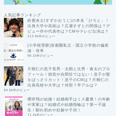
人気記事ランキング
鈴鹿央士(すずかおうじ)の本名「ひろと」！
出身大学や高校は？広瀬すずとの関係は？デ
ビュー作や代表作は？CMやテレビ出演は？
213.4k件のビュー
[小学校受験]首都圏私立・国立小学校の偏差
値・倍率
96.1k件のビュー
片桐仁の息子長男・太朗と次男・春太のプロ
フィール！病気や自閉症ではない！息子が髪
をばっさりカット！息子のCMは？片桐仁の
出身高校や大学は？何部？卒アルは？
84.6k件のビュー
櫻井翔が結婚！結婚相手はミス慶應！の年齢
や実家は？結婚式や結婚指輪は？第一子誕
生！馴れ初めや妊娠や子供！
71.2k件のビュー