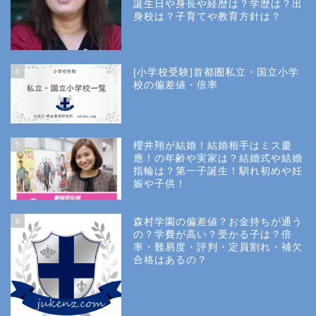
誕生日や身長や経歴は？学歴は？出
身校は？子育てや教育方針は？
4
[小学校受験]首都圏私立・国立小学
校の偏差値・倍率
5
櫻井翔が結婚！結婚相手はミス慶
應！の年齢や実家は？結婚式や結婚
指輪は？第一子誕生！馴れ初めや妊
娠や子供！
6
森村学園の偏差値？お金持ちが通う
の？学費が高い？受かる子は？倍
率・難易度・評判・定員割れ・補欠
合格はあるの？