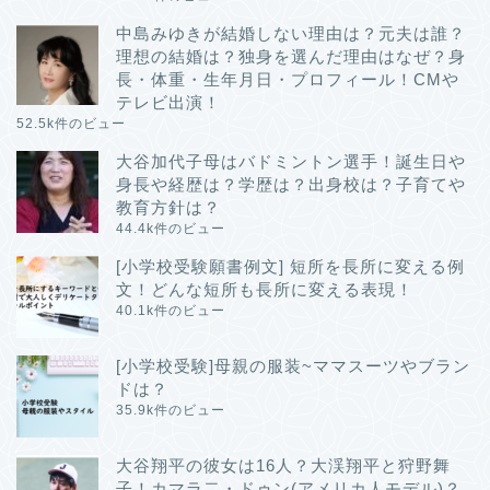
中島みゆきが結婚しない理由は？元夫は誰？
理想の結婚は？独身を選んだ理由はなぜ？身
長・体重・生年月日・プロフィール！CMや
テレビ出演！
52.5k件のビュー
大谷加代子母はバドミントン選手！誕生日や
身長や経歴は？学歴は？出身校は？子育てや
教育方針は？
44.4k件のビュー
[小学校受験願書例文] 短所を長所に変える例
文！どんな短所も長所に変える表現！
40.1k件のビュー
[小学校受験]母親の服装~ママスーツやブラン
ドは？
35.9k件のビュー
大谷翔平の彼女は16人？大渓翔平と狩野舞
子！カマラ二・ドゥン(アメリカ人モデル)？