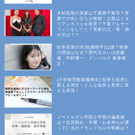
Site Map
7
木村拓哉の実家は千葉県千葉市？実
Privacy Policy
家での生い立ちが複雑！父親はイタ
リアンカフェを経営？千葉でもサー
フィンをしてた？実家の父・母・弟
幼稚園受験
や犬は？？
8
松本若菜の夫(結婚相手)は誰？独身
小学校受験
の理由はなぜ？歴代元カレは佐藤
健、中村優一、インパルス 板倉俊
之！
小学校情報
9
[小学校受験願書例文] 短所を長所に
所長コラム
変える例文！どんな短所も長所に変
える表現！
願書と面接
10
ノートルダム学院小学校の偏差値
説明会や面接の服装
は？定員割れ・学費・お金持ちが通
っているの？ランドセルや制服は？