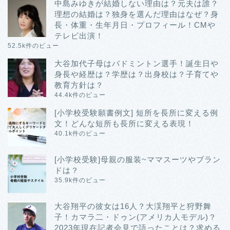
中島みゆきが結婚しない理由は？元夫は誰？
理想の結婚は？独身を選んだ理由はなぜ？身
長・体重・生年月日・プロフィール！CMや
テレビ出演！
52.5k件のビュー
大谷加代子母はバドミントン選手！誕生日や
身長や経歴は？学歴は？出身校は？子育てや
教育方針は？
44.4k件のビュー
[小学校受験願書例文] 短所を長所に変える例
文！どんな短所も長所に変える表現！
40.1k件のビュー
[小学校受験]母親の服装~ママスーツやブラン
ドは？
35.9k件のビュー
大谷翔平の彼女は16人？大渓翔平と狩野舞
子！カマラ二・ドゥン(アメリカ人モデル)？
2023年現在記者会見で語ったことは？求める