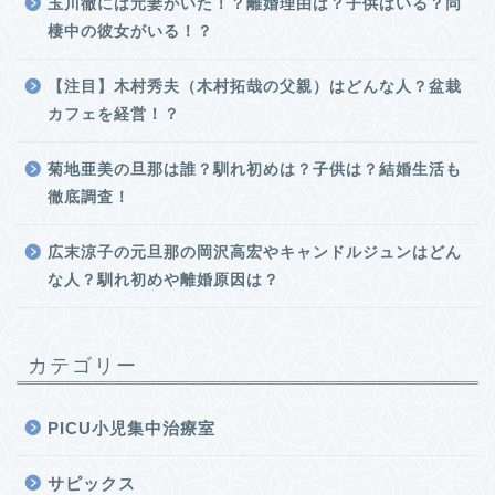
玉川徹には元妻がいた！？離婚理由は？子供はいる？同
棲中の彼女がいる！？
【注目】木村秀夫（木村拓哉の父親）はどんな人？盆栽
カフェを経営！？
菊地亜美の旦那は誰？馴れ初めは？子供は？結婚生活も
徹底調査！
広末涼子の元旦那の岡沢高宏やキャンドルジュンはどん
な人？馴れ初めや離婚原因は？
カテゴリー
PICU小児集中治療室
サピックス