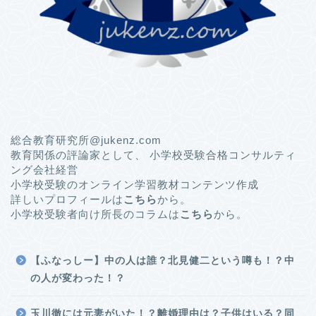
総合教育研究所@jukenz.com
教育関係の評論家として、 小学校受験合格コンサルティ
ング会社経営
小学校受験のオンライン学習教材コンテンツ作成
詳しいプロフィールは
こちら
から。
小学校受験者向け所長のコラムは
こちら
から。
【ふなっしー】中の人は誰？北見健二という噂も！？中
の人が変わった！？
玉川徹には元妻がいた！？離婚理由は？子供はいる？同