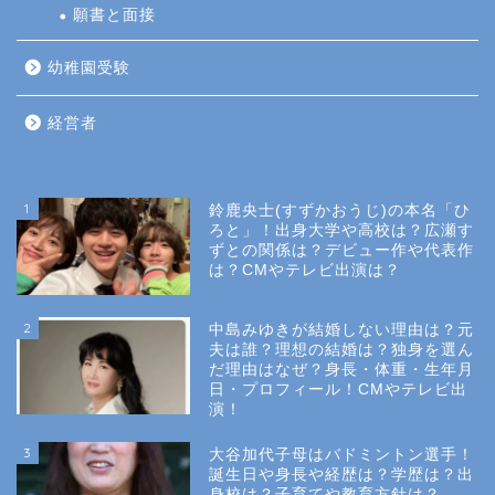
願書と面接
幼稚園受験
経営者
1
鈴鹿央士(すずかおうじ)の本名「ひ
ろと」！出身大学や高校は？広瀬す
ずとの関係は？デビュー作や代表作
は？CMやテレビ出演は？
2
中島みゆきが結婚しない理由は？元
夫は誰？理想の結婚は？独身を選ん
だ理由はなぜ？身長・体重・生年月
日・プロフィール！CMやテレビ出
演！
3
大谷加代子母はバドミントン選手！
誕生日や身長や経歴は？学歴は？出
身校は？子育てや教育方針は？