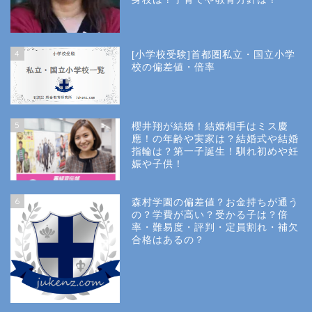
4
[小学校受験]首都圏私立・国立小学
校の偏差値・倍率
5
櫻井翔が結婚！結婚相手はミス慶
應！の年齢や実家は？結婚式や結婚
指輪は？第一子誕生！馴れ初めや妊
娠や子供！
6
森村学園の偏差値？お金持ちが通う
の？学費が高い？受かる子は？倍
率・難易度・評判・定員割れ・補欠
合格はあるの？
Site Map