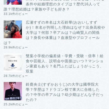
条件や結婚理想のタイプは？歴代16人って
誰？理想結婚は？家族や子ども好き？
33.1k件のビュー
広瀬すずの本名は大石鈴華(おおいしすず
か)！本名が判明した理由はなぜ？出身高校や
大学は？何部？卒アルは？山崎賢人の関係
は？身長や体重は？血液型やプロフィール
は？
28.9k件のビュー
雙葉小学校の偏差値・学費・受験・倍率！給
食や芸能人、説明会や面接はいつ？マンショ
ン家庭もあり？名門ふたばしょうがっこう、
双葉
28.7k件のビュー
鈴鹿央士(すずかおうじ)の大学は國學院大
學？学歴は？ドラゴン桜で東大に合格した
の？中学の卒アルは？幼少期はどんな子だっ
たの？
25.2k件のビュー