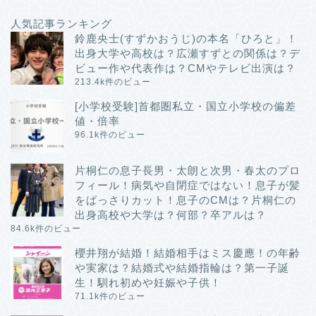
人気記事ランキング
鈴鹿央士(すずかおうじ)の本名「ひろと」！
出身大学や高校は？広瀬すずとの関係は？デ
ビュー作や代表作は？CMやテレビ出演は？
213.4k件のビュー
[小学校受験]首都圏私立・国立小学校の偏差
値・倍率
96.1k件のビュー
片桐仁の息子長男・太朗と次男・春太のプロ
フィール！病気や自閉症ではない！息子が髪
をばっさりカット！息子のCMは？片桐仁の
出身高校や大学は？何部？卒アルは？
84.6k件のビュー
櫻井翔が結婚！結婚相手はミス慶應！の年齢
や実家は？結婚式や結婚指輪は？第一子誕
生！馴れ初めや妊娠や子供！
71.1k件のビュー