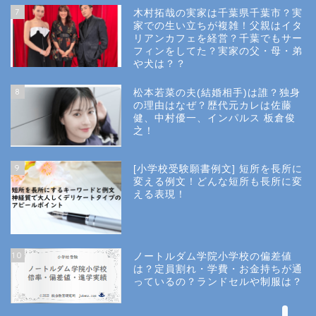
7
木村拓哉の実家は千葉県千葉市？実
Privacy Policy
家での生い立ちが複雑！父親はイタ
リアンカフェを経営？千葉でもサー
フィンをしてた？実家の父・母・弟
幼稚園受験
や犬は？？
8
松本若菜の夫(結婚相手)は誰？独身
小学校受験
の理由はなぜ？歴代元カレは佐藤
健、中村優一、インパルス 板倉俊
之！
小学校情報
9
[小学校受験願書例文] 短所を長所に
所長コラム
変える例文！どんな短所も長所に変
える表現！
願書と面接
10
ノートルダム学院小学校の偏差値
説明会や面接の服装
は？定員割れ・学費・お金持ちが通
っているの？ランドセルや制服は？
About Us