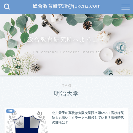
総合教育研究所@jukenz.com
総合教育研究所へようこそ
Educational Research Institute
― TAG ―
明治大学
俳優
北川景子の高校は大阪女学院？頭いい！高校は英
語力も高い！クラークへ転校している？高校時代
の部活は？