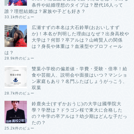
条件や結婚理想のタイプは？歴代16人って
誰？理想結婚は？家族や子ども好き？
33.1k件のビュー
広瀬すずの本名は大石鈴華(おおいしすず
か)！本名が判明した理由はなぜ？出身高校や
大学は？何部？卒アルは？山崎賢人の関係
は？身長や体重は？血液型やプロフィール
は？
28.9k件のビュー
雙葉小学校の偏差値・学費・受験・倍率！給
食や芸能人、説明会や面接はいつ？マンショ
ン家庭もあり？名門ふたばしょうがっこう、
双葉
28.7k件のビュー
鈴鹿央士(すずかおうじ)の大学は國學院大
學？学歴は？ドラゴン桜で東大に合格した
の？中学の卒アルは？幼少期はどんな子だっ
たの？
25.2k件のビュー