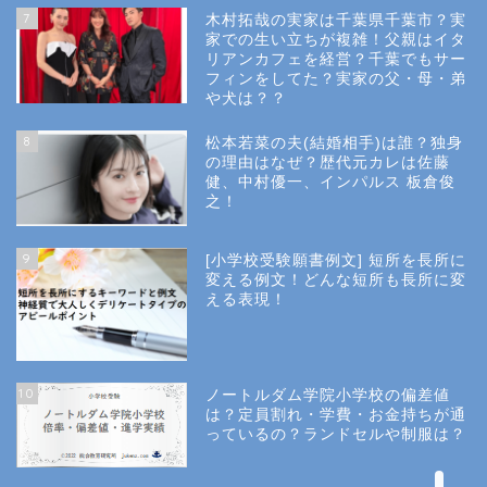
7
木村拓哉の実家は千葉県千葉市？実
Privacy Policy
家での生い立ちが複雑！父親はイタ
リアンカフェを経営？千葉でもサー
フィンをしてた？実家の父・母・弟
幼稚園受験
や犬は？？
8
松本若菜の夫(結婚相手)は誰？独身
小学校受験
の理由はなぜ？歴代元カレは佐藤
健、中村優一、インパルス 板倉俊
之！
小学校情報
9
[小学校受験願書例文] 短所を長所に
所長コラム
変える例文！どんな短所も長所に変
える表現！
願書と面接
10
ノートルダム学院小学校の偏差値
説明会や面接の服装
は？定員割れ・学費・お金持ちが通
っているの？ランドセルや制服は？
About Us