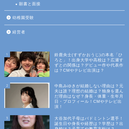
願書と面接
幼稚園受験
経営者
1
鈴鹿央士(すずかおうじ)の本名「ひ
ろと」！出身大学や高校は？広瀬す
ずとの関係は？デビュー作や代表作
は？CMやテレビ出演は？
2
中島みゆきが結婚しない理由は？元
夫は誰？理想の結婚は？独身を選ん
だ理由はなぜ？身長・体重・生年月
日・プロフィール！CMやテレビ出
演！
3
大谷加代子母はバドミントン選手！
誕生日や身長や経歴は？学歴は？出
身校は？子育てや教育方針は？