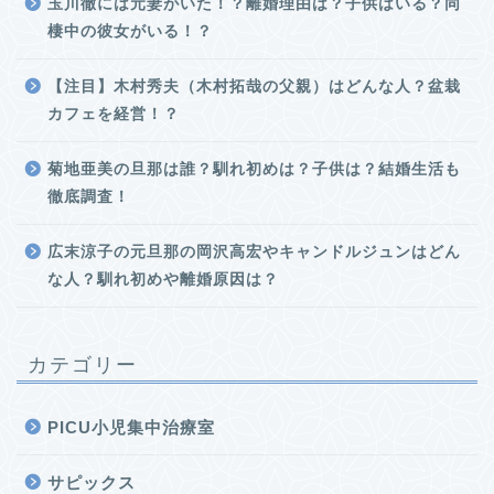
玉川徹には元妻がいた！？離婚理由は？子供はいる？同
棲中の彼女がいる！？
【注目】木村秀夫（木村拓哉の父親）はどんな人？盆栽
カフェを経営！？
菊地亜美の旦那は誰？馴れ初めは？子供は？結婚生活も
徹底調査！
広末涼子の元旦那の岡沢高宏やキャンドルジュンはどん
な人？馴れ初めや離婚原因は？
カテゴリー
PICU小児集中治療室
サピックス