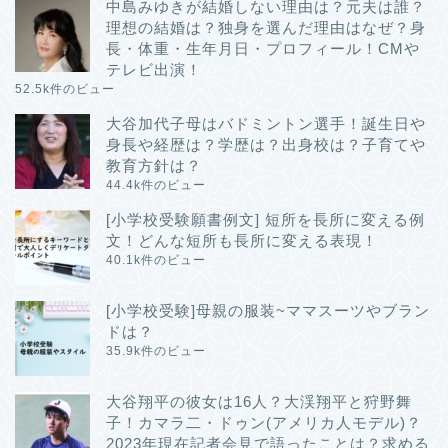
中島みゆきが結婚しない理由は？元夫は誰？
理想の結婚は？独身を選んだ理由はなぜ？身
長・体重・生年月日・プロフィール！CMや
テレビ出演！
52.5k件のビュー
大谷加代子母はバドミントン選手！誕生日や
身長や経歴は？学歴は？出身校は？子育てや
教育方針は？
44.4k件のビュー
[小学校受験願書例文] 短所を長所に変える例
文！どんな短所も長所に変える表現！
40.1k件のビュー
[小学校受験]母親の服装~ママスーツやブラン
ドは？
35.9k件のビュー
大谷翔平の彼女は16人？大渓翔平と狩野舞
子！カマラ二・ドゥン(アメリカ人モデル)？
2023年現在記者会見で語ったことは？求める