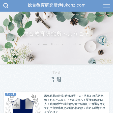
総合教育研究所@jukenz.com
総合教育研究所へようこそ
Educational Research Institute
― TAG ―
引退
タレント
黒島結菜の彼氏(結婚相手・夫・旦那）は宮沢氷
魚！ちむどんからリアル夫婦へ！歴代彼氏は13
人！結婚間近の理由はなぜ？結婚して引退を考え
てた？宮沢氷魚との馴れ初めは？求める理想のタ
イプとは？