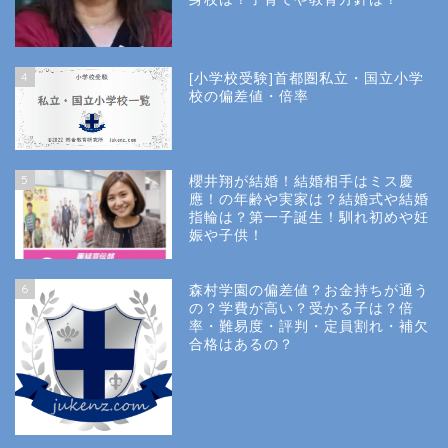
4
[小学校受験]首都圏私立・国立小学
校の偏差値・倍率
5
櫻井翔が結婚！結婚相手はミス慶
應！の年齢や実家は？結婚式や結婚
指輪は？第一子誕生！馴れ初めや妊
娠や子供！
6
森村学園の偏差値？お金持ちが通う
の？学費が高い？受かる子は？倍
率・難易度・評判・定員割れ・補欠
合格はあるの？
Site Map