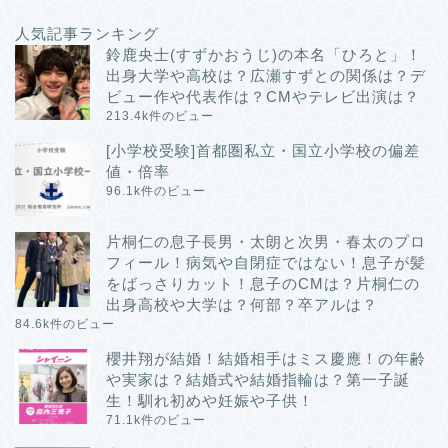
人気記事ランキング
鈴鹿央士(すずかおうじ)の本名「ひろと」！
出身大学や高校は？広瀬すずとの関係は？デ
ビュー作や代表作は？CMやテレビ出演は？
213.4k件のビュー
[小学校受験]首都圏私立・国立小学校の偏差
値・倍率
96.1k件のビュー
片桐仁の息子長男・太朗と次男・春太のプロ
フィール！病気や自閉症ではない！息子が髪
をばっさりカット！息子のCMは？片桐仁の
出身高校や大学は？何部？卒アルは？
84.6k件のビュー
櫻井翔が結婚！結婚相手はミス慶應！の年齢
や実家は？結婚式や結婚指輪は？第一子誕
生！馴れ初めや妊娠や子供！
71.1k件のビュー