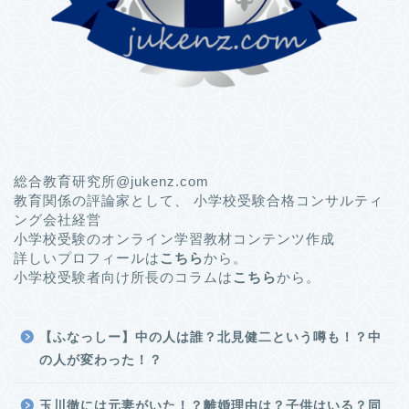
総合教育研究所@jukenz.com
教育関係の評論家として、 小学校受験合格コンサルティ
ング会社経営
小学校受験のオンライン学習教材コンテンツ作成
詳しいプロフィールは
こちら
から。
小学校受験者向け所長のコラムは
こちら
から。
【ふなっしー】中の人は誰？北見健二という噂も！？中
の人が変わった！？
玉川徹には元妻がいた！？離婚理由は？子供はいる？同