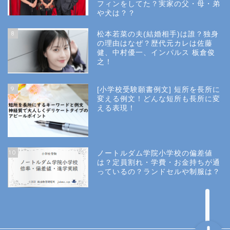
フィンをしてた？実家の父・母・弟
幼稚園受験
や犬は？？
8
松本若菜の夫(結婚相手)は誰？独身
小学校受験
の理由はなぜ？歴代元カレは佐藤
健、中村優一、インパルス 板倉俊
之！
小学校情報
9
[小学校受験願書例文] 短所を長所に
所長コラム
変える例文！どんな短所も長所に変
える表現！
願書と面接
10
ノートルダム学院小学校の偏差値
説明会や面接の服装
は？定員割れ・学費・お金持ちが通
っているの？ランドセルや制服は？
About Us