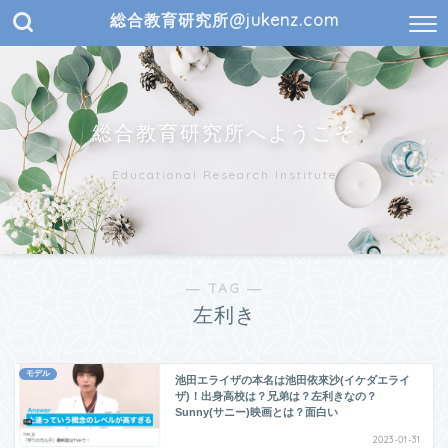
総合教育研究所@jukenz.com
総合教育研究所へようこそ
Educational Research Institute
― TAG ―
左利き
モデル
池田エライザの本名は池田依來沙(イケダエライ
ザ)！出身高校は？兄弟は？左利きなの？
Sunny(サニー)映画とは？面白い
2023-01-31