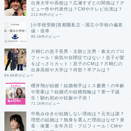
出身大学や高校は？広瀬すずとの関係は？デ
ビュー作や代表作は？CMやテレビ出演は？
213.4k件のビュー
[小学校受験]首都圏私立・国立小学校の偏差
値・倍率
96.1k件のビュー
片桐仁の息子長男・太朗と次男・春太のプロ
フィール！病気や自閉症ではない！息子が髪
をばっさりカット！息子のCMは？片桐仁の
出身高校や大学は？何部？卒アルは？
84.6k件のビュー
櫻井翔が結婚！結婚相手はミス慶應！の年齢
や実家は？結婚式や結婚指輪は？第一子誕
生！馴れ初めや妊娠や子供！
71.1k件のビュー
中島みゆきが結婚しない理由は？元夫は誰？
理想の結婚は？独身を選んだ理由はなぜ？身
長・体重・生年月日・プロフィール！CMや