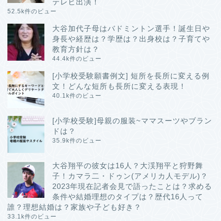
テレビ出演！
52.5k件のビュー
大谷加代子母はバドミントン選手！誕生日や
身長や経歴は？学歴は？出身校は？子育てや
教育方針は？
44.4k件のビュー
[小学校受験願書例文] 短所を長所に変える例
文！どんな短所も長所に変える表現！
40.1k件のビュー
[小学校受験]母親の服装~ママスーツやブラン
ドは？
35.9k件のビュー
大谷翔平の彼女は16人？大渓翔平と狩野舞
子！カマラ二・ドゥン(アメリカ人モデル)？
2023年現在記者会見で語ったことは？求める
条件や結婚理想のタイプは？歴代16人って
誰？理想結婚は？家族や子ども好き？
33.1k件のビュー