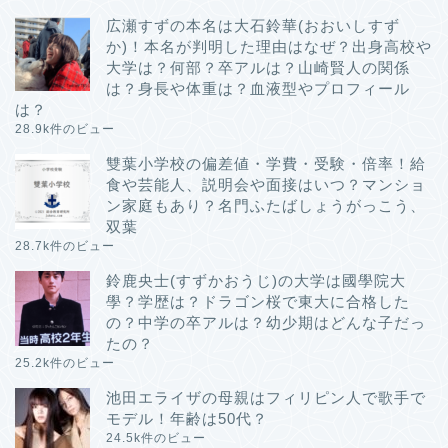
広瀬すずの本名は大石鈴華(おおいしすず
か)！本名が判明した理由はなぜ？出身高校や
大学は？何部？卒アルは？山崎賢人の関係
は？身長や体重は？血液型やプロフィール
は？
28.9k件のビュー
雙葉小学校の偏差値・学費・受験・倍率！給
食や芸能人、説明会や面接はいつ？マンショ
ン家庭もあり？名門ふたばしょうがっこう、
双葉
28.7k件のビュー
鈴鹿央士(すずかおうじ)の大学は國學院大
學？学歴は？ドラゴン桜で東大に合格した
の？中学の卒アルは？幼少期はどんな子だっ
たの？
25.2k件のビュー
池田エライザの母親はフィリピン人で歌手で
モデル！年齢は50代？
24.5k件のビュー