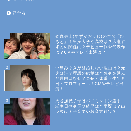
経営者
1
鈴鹿央士(すずかおうじ)の本名「ひ
ろと」！出身大学や高校は？広瀬す
ずとの関係は？デビュー作や代表作
は？CMやテレビ出演は？
2
中島みゆきが結婚しない理由は？元
夫は誰？理想の結婚は？独身を選ん
だ理由はなぜ？身長・体重・生年月
日・プロフィール！CMやテレビ出
演！
3
大谷加代子母はバドミントン選手！
誕生日や身長や経歴は？学歴は？出
身校は？子育てや教育方針は？