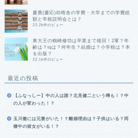
慶應(慶応)幼稚舎の学費・大学までの学費総
額と学校説明会とは？
23.2k件のビュー
東大王の鶴崎修功は卒業まで後回！2軍？年
齢は？iqは？何年生？結婚は？小学校は？本
を出版？
22.1k件のビュー
最近の投稿
【ふなっしー】中の人は誰？北見健二という噂も！？中
の人が変わった！？
玉川徹には元妻がいた！？離婚理由は？子供はいる？同
棲中の彼女がいる！？