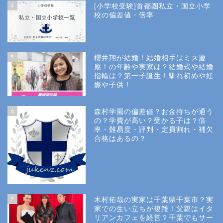
4
[小学校受験]首都圏私立・国立小学
校の偏差値・倍率
5
櫻井翔が結婚！結婚相手はミス慶
應！の年齢や実家は？結婚式や結婚
指輪は？第一子誕生！馴れ初めや妊
娠や子供！
6
森村学園の偏差値？お金持ちが通う
の？学費が高い？受かる子は？倍
率・難易度・評判・定員割れ・補欠
合格はあるの？
Site Map
7
木村拓哉の実家は千葉県千葉市？実
Privacy Policy
家での生い立ちが複雑！父親はイタ
リアンカフェを経営？千葉でもサー