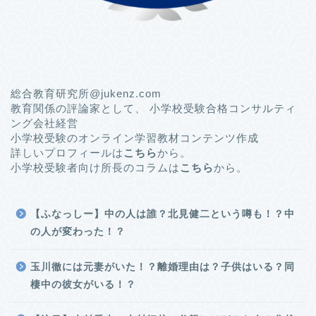
総合教育研究所@jukenz.com
教育関係の評論家として、 小学校受験合格コンサルティ
ング会社経営
小学校受験のオンライン学習教材コンテンツ作成
詳しいプロフィールは
こちら
から。
小学校受験者向け所長のコラムは
こちら
から。
【ふなっしー】中の人は誰？北見健二という噂も！？中
の人が変わった！？
玉川徹には元妻がいた！？離婚理由は？子供はいる？同
棲中の彼女がいる！？