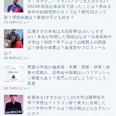
子！カマラ二・ドゥン(アメリカ人モデル)？
2023年現在記者会見で語ったことは？求める
条件や結婚理想のタイプは？歴代16人って
誰？理想結婚は？家族や子ども好き？
33.1k件のビュー
広瀬すずの本名は大石鈴華(おおいしすず
か)！本名が判明した理由はなぜ？出身高校や
大学は？何部？卒アルは？山崎賢人の関係
は？身長や体重は？血液型やプロフィール
は？
28.9k件のビュー
雙葉小学校の偏差値・学費・受験・倍率！給
食や芸能人、説明会や面接はいつ？マンショ
ン家庭もあり？名門ふたばしょうがっこう、
双葉
28.7k件のビュー
鈴鹿央士(すずかおうじ)の大学は國學院大
學？学歴は？ドラゴン桜で東大に合格した
の？中学の卒アルは？幼少期はどんな子だっ
たの？