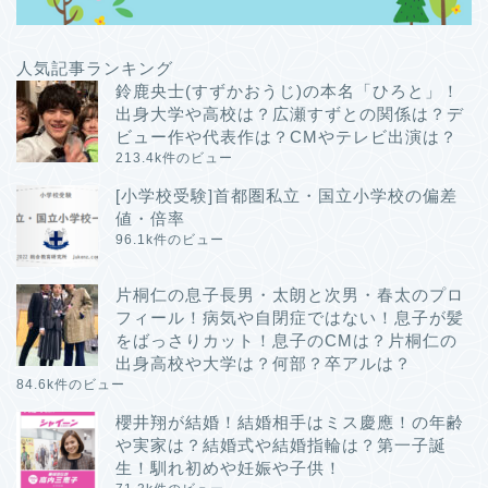
人気記事ランキング
鈴鹿央士(すずかおうじ)の本名「ひろと」！
出身大学や高校は？広瀬すずとの関係は？デ
ビュー作や代表作は？CMやテレビ出演は？
213.4k件のビュー
[小学校受験]首都圏私立・国立小学校の偏差
値・倍率
96.1k件のビュー
片桐仁の息子長男・太朗と次男・春太のプロ
フィール！病気や自閉症ではない！息子が髪
をばっさりカット！息子のCMは？片桐仁の
出身高校や大学は？何部？卒アルは？
84.6k件のビュー
櫻井翔が結婚！結婚相手はミス慶應！の年齢
や実家は？結婚式や結婚指輪は？第一子誕
生！馴れ初めや妊娠や子供！