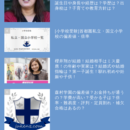
誕生日や身長や経歴は？学歴は？出
身校は？子育てや教育方針は？
4
[小学校受験]首都圏私立・国立小学
校の偏差値・倍率
5
櫻井翔が結婚！結婚相手はミス慶
應！の年齢や実家は？結婚式や結婚
指輪は？第一子誕生！馴れ初めや妊
娠や子供！
6
森村学園の偏差値？お金持ちが通う
の？学費が高い？受かる子は？倍
率・難易度・評判・定員割れ・補欠
合格はあるの？