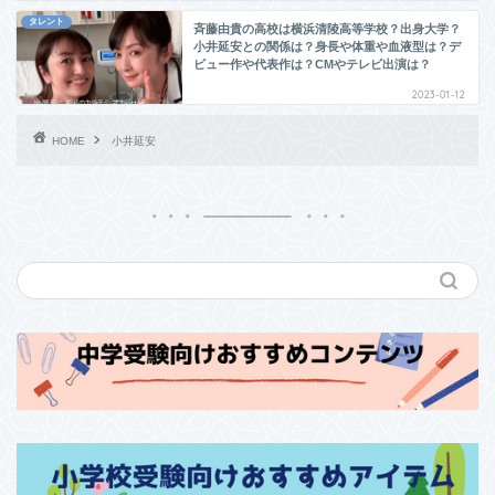
タレント
斉藤由貴の高校は横浜清陵高等学校？出身大学？
小井延安との関係は？身長や体重や血液型は？デ
ビュー作や代表作は？CMやテレビ出演は？
2023-01-12
HOME
小井延安