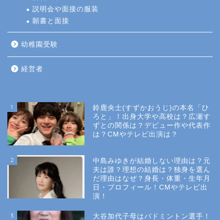
説明会や面接の服装
願書と面接
幼稚園受験
経営者
1
鈴鹿央士(すずかおうじ)の本名「ひ
ろと」！出身大学や高校は？広瀬す
ずとの関係は？デビュー作や代表作
は？CMやテレビ出演は？
2
中島みゆきが結婚しない理由は？元
夫は誰？理想の結婚は？独身を選ん
だ理由はなぜ？身長・体重・生年月
日・プロフィール！CMやテレビ出
演！
3
大谷加代子母はバドミントン選手！