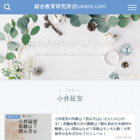
総合教育研究所@jukenz.com
総合教育研究所へようこそ
Educational Research Institute
― TAG ―
小井延安
タレント
小井延安の年齢は？読み方は(いさらいのぶや
す)！斉藤由貴の夫の職業は？馴れ初めや夫婦仲や
離婚しない理由はなぜ？宗教はモンモル教！大学
留学や生年月日やプロフィール！
2024-02-26