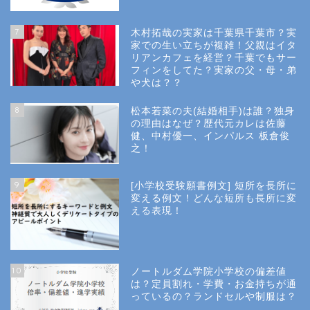
Site Map
7
木村拓哉の実家は千葉県千葉市？実
Privacy Policy
家での生い立ちが複雑！父親はイタ
リアンカフェを経営？千葉でもサー
フィンをしてた？実家の父・母・弟
幼稚園受験
や犬は？？
8
松本若菜の夫(結婚相手)は誰？独身
小学校受験
の理由はなぜ？歴代元カレは佐藤
健、中村優一、インパルス 板倉俊
之！
小学校情報
9
[小学校受験願書例文] 短所を長所に
所長コラム
変える例文！どんな短所も長所に変
える表現！
願書と面接
10
ノートルダム学院小学校の偏差値
説明会や面接の服装
は？定員割れ・学費・お金持ちが通
っているの？ランドセルや制服は？