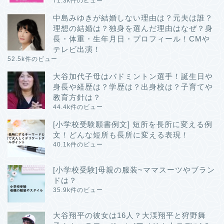
71.3k件のビュー
中島みゆきが結婚しない理由は？元夫は誰？
理想の結婚は？独身を選んだ理由はなぜ？身
長・体重・生年月日・プロフィール！CMや
テレビ出演！
52.5k件のビュー
大谷加代子母はバドミントン選手！誕生日や
身長や経歴は？学歴は？出身校は？子育てや
教育方針は？
44.4k件のビュー
[小学校受験願書例文] 短所を長所に変える例
文！どんな短所も長所に変える表現！
40.1k件のビュー
[小学校受験]母親の服装~ママスーツやブラン
ドは？
35.9k件のビュー
大谷翔平の彼女は16人？大渓翔平と狩野舞