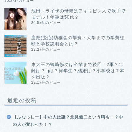
25.2k件のビュー
池田エライザの母親はフィリピン人で歌手で
モデル！年齢は50代？
24.5k件のビュー
慶應(慶応)幼稚舎の学費・大学までの学費総
額と学校説明会とは？
23.2k件のビュー
東大王の鶴崎修功は卒業まで後回！2軍？年
齢は？iqは？何年生？結婚は？小学校は？本
を出版？
22.1k件のビュー
最近の投稿
【ふなっしー】中の人は誰？北見健二という噂も！？中
の人が変わった！？