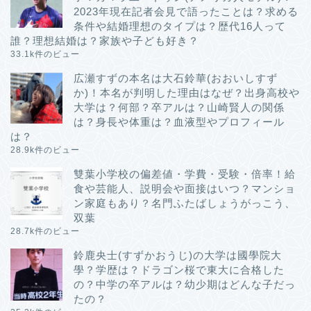
2023年現在記者会見で語ったことは？求める
条件や結婚理想のタイプは？歴代16人って
誰？理想結婚は？家族や子ども好き？
33.1k件のビュー
広瀬すずの本名は大石鈴華(おおいしすず
か)！本名が判明した理由はなぜ？出身高校や
大学は？何部？卒アルは？山崎賢人の関係
は？身長や体重は？血液型やプロフィール
は？
28.9k件のビュー
雙葉小学校の偏差値・学費・受験・倍率！給
食や芸能人、説明会や面接はいつ？マンショ
ン家庭もあり？名門ふたばしょうがっこう、
双葉
28.7k件のビュー
鈴鹿央士(すずかおうじ)の大学は國學院大
學？学歴は？ドラゴン桜で東大に合格した
の？中学の卒アルは？幼少期はどんな子だっ
たの？