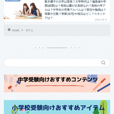
新木優子の大学は恵泉？大学時代は？偏差値や学
歴(経歴)は？母校は霧が丘高校なの？高校の卒ア
ルは？中学生の卒業アルバムは？部活や勉強は？
母親や父親？実家(自宅)や地元はどこ？スキンケ
アは？
2022-08-11
HOME
卒アル