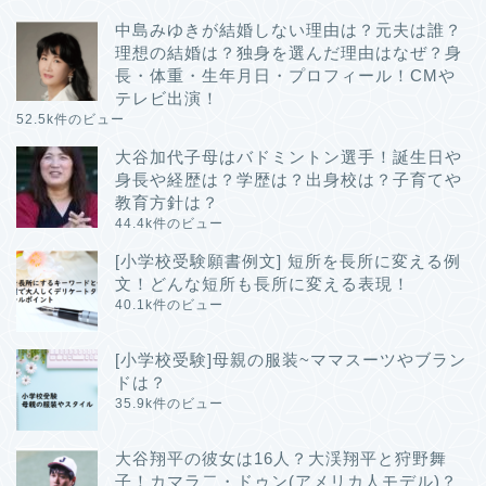
中島みゆきが結婚しない理由は？元夫は誰？
理想の結婚は？独身を選んだ理由はなぜ？身
長・体重・生年月日・プロフィール！CMや
テレビ出演！
52.5k件のビュー
大谷加代子母はバドミントン選手！誕生日や
身長や経歴は？学歴は？出身校は？子育てや
教育方針は？
44.4k件のビュー
[小学校受験願書例文] 短所を長所に変える例
文！どんな短所も長所に変える表現！
40.1k件のビュー
[小学校受験]母親の服装~ママスーツやブラン
ドは？
35.9k件のビュー
大谷翔平の彼女は16人？大渓翔平と狩野舞
子！カマラ二・ドゥン(アメリカ人モデル)？