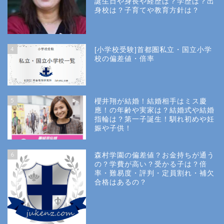
誕生日や身長や経歴は？学歴は？出
身校は？子育てや教育方針は？
4
[小学校受験]首都圏私立・国立小学
校の偏差値・倍率
5
櫻井翔が結婚！結婚相手はミス慶
應！の年齢や実家は？結婚式や結婚
指輪は？第一子誕生！馴れ初めや妊
娠や子供！
6
森村学園の偏差値？お金持ちが通う
の？学費が高い？受かる子は？倍
率・難易度・評判・定員割れ・補欠
合格はあるの？
Site Map