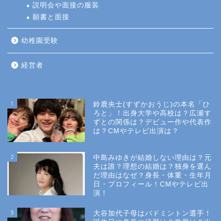
説明会や面接の服装
願書と面接
幼稚園受験
経営者
1
鈴鹿央士(すずかおうじ)の本名「ひ
ろと」！出身大学や高校は？広瀬す
ずとの関係は？デビュー作や代表作
は？CMやテレビ出演は？
2
中島みゆきが結婚しない理由は？元
夫は誰？理想の結婚は？独身を選ん
だ理由はなぜ？身長・体重・生年月
日・プロフィール！CMやテレビ出
演！
3
大谷加代子母はバドミントン選手！