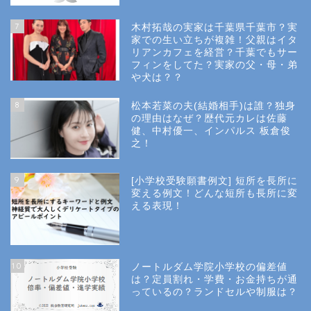
7
木村拓哉の実家は千葉県千葉市？実
Privacy Policy
家での生い立ちが複雑！父親はイタ
リアンカフェを経営？千葉でもサー
フィンをしてた？実家の父・母・弟
幼稚園受験
や犬は？？
8
松本若菜の夫(結婚相手)は誰？独身
小学校受験
の理由はなぜ？歴代元カレは佐藤
健、中村優一、インパルス 板倉俊
之！
小学校情報
9
[小学校受験願書例文] 短所を長所に
所長コラム
変える例文！どんな短所も長所に変
える表現！
願書と面接
10
ノートルダム学院小学校の偏差値
説明会や面接の服装
は？定員割れ・学費・お金持ちが通
っているの？ランドセルや制服は？
About Us