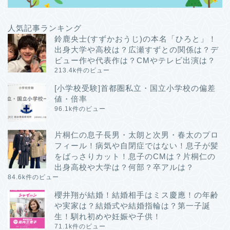
人気記事ランキング
鈴鹿央士(すずかおうじ)の本名「ひろと」！
出身大学や高校は？広瀬すずとの関係は？デ
ビュー作や代表作は？CMやテレビ出演は？
213.4k件のビュー
[小学校受験]首都圏私立・国立小学校の偏差
値・倍率
96.1k件のビュー
片桐仁の息子長男・太朗と次男・春太のプロ
フィール！病気や自閉症ではない！息子が髪
をばっさりカット！息子のCMは？片桐仁の
出身高校や大学は？何部？卒アルは？
84.6k件のビュー
櫻井翔が結婚！結婚相手はミス慶應！の年齢
や実家は？結婚式や結婚指輪は？第一子誕
生！馴れ初めや妊娠や子供！
71.1k件のビュー