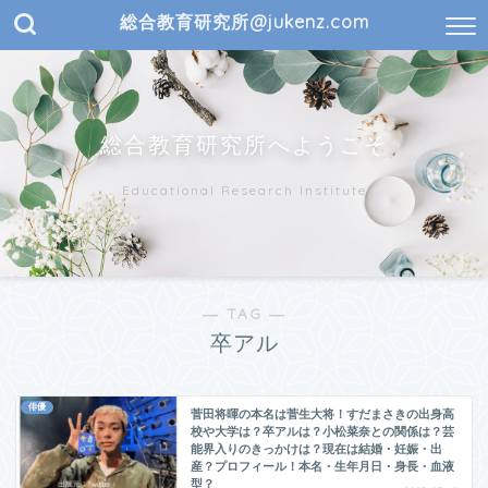
総合教育研究所@jukenz.com
総合教育研究所へようこそ
Educational Research Institute
― TAG ―
卒アル
俳優
菅田将暉の本名は菅生大将！すだまさきの出身高
校や大学は？卒アルは？小松菜奈との関係は？芸
能界入りのきっかけは？現在は結婚・妊娠・出
産？プロフィール！本名・生年月日・身長・血液
型？