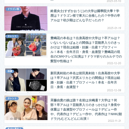
2023-03-10
ドラゴン桜
鈴鹿央士(すずかおうじ)の大学は國學院大學？学
歴は？ドラゴン桜で東大に合格したの？中学の卒
アルは？幼少期はどんな子だったの？
2023-01-19
タレント
豊嶋花の本名は？出身高校や大学は？卒アルは？
いないいないばぁとの関係は？芸能界入りのきっ
かけは？現在は結婚・妊娠・出産？プロフィー
ル！本名・生年月日・身長・血液型？豊嶋花の現
在のCMやテレビ出演は？ドラマ祈りのカルテでの
髪型や性格は？
2022-12-20
俳優
新田真剣佑の本名は前田真剣佑！出身高校や大学
は？卒アルは？沢尻エリカとの関係は？現在は結
婚・妊娠・出産？プロフィール！本名・生年月
日・身長・血液型？
2022-12-08
タレント
斉藤由貴の娘は誰？名前は水嶋凜？大学は？何
部？卒アルは？芸能界入りのきっかけは？身長や
体重は？血液型やプロフィールは？デビュー作
や、代表作は？デビュー作や、代表作は？NHK(朝
ドラ)ちむどんどんに出演！
2022-11-21
多才な著名人