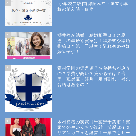
4
[小学校受験]首都圏私立・国立小学
校の偏差値・倍率
5
櫻井翔が結婚！結婚相手はミス慶
應！の年齢や実家は？結婚式や結婚
指輪は？第一子誕生！馴れ初めや妊
娠や子供！
6
森村学園の偏差値？お金持ちが通う
の？学費が高い？受かる子は？倍
率・難易度・評判・定員割れ・補欠
合格はあるの？
Site Map
7
木村拓哉の実家は千葉県千葉市？実
Privacy Policy
家での生い立ちが複雑！父親はイタ
リアンカフェを経営？千葉でもサー