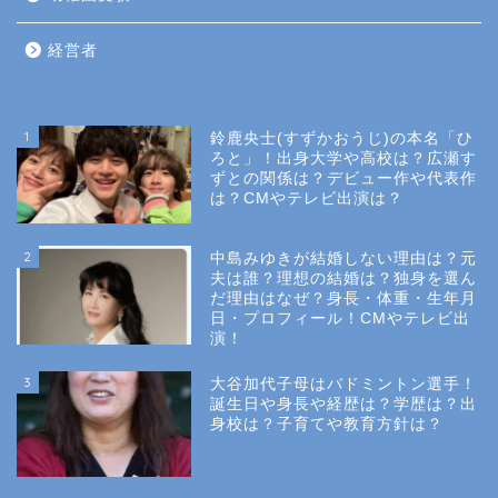
経営者
1
鈴鹿央士(すずかおうじ)の本名「ひ
ろと」！出身大学や高校は？広瀬す
ずとの関係は？デビュー作や代表作
は？CMやテレビ出演は？
2
中島みゆきが結婚しない理由は？元
夫は誰？理想の結婚は？独身を選ん
だ理由はなぜ？身長・体重・生年月
日・プロフィール！CMやテレビ出
演！
3
大谷加代子母はバドミントン選手！
誕生日や身長や経歴は？学歴は？出
身校は？子育てや教育方針は？