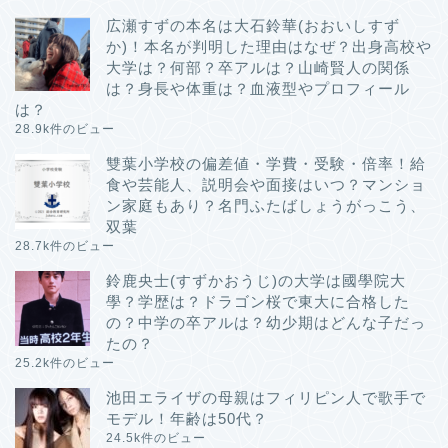
広瀬すずの本名は大石鈴華(おおいしすず
か)！本名が判明した理由はなぜ？出身高校や
大学は？何部？卒アルは？山崎賢人の関係
は？身長や体重は？血液型やプロフィール
は？
28.9k件のビュー
雙葉小学校の偏差値・学費・受験・倍率！給
食や芸能人、説明会や面接はいつ？マンショ
ン家庭もあり？名門ふたばしょうがっこう、
双葉
28.7k件のビュー
鈴鹿央士(すずかおうじ)の大学は國學院大
學？学歴は？ドラゴン桜で東大に合格した
の？中学の卒アルは？幼少期はどんな子だっ
たの？
25.2k件のビュー
池田エライザの母親はフィリピン人で歌手で
モデル！年齢は50代？
24.5k件のビュー