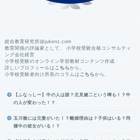
総合教育研究所@jukenz.com
教育関係の評論家として、 小学校受験合格コンサルティ
ング会社経営
小学校受験のオンライン学習教材コンテンツ作成
詳しいプロフィールは
こちら
から。
小学校受験者向け所長のコラムは
こちら
から。
【ふなっしー】中の人は誰？北見健二という噂も！？中
の人が変わった！？
玉川徹には元妻がいた！？離婚理由は？子供はいる？同
棲中の彼女がいる！？