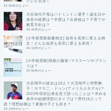
テレビ出演！
52.5k件のビュー
大谷加代子母はバドミントン選手！誕生日や
身長や経歴は？学歴は？出身校は？子育てや
教育方針は？
44.4k件のビュー
[小学校受験願書例文] 短所を長所に変える例
文！どんな短所も長所に変える表現！
40.1k件のビュー
[小学校受験]母親の服装~ママスーツやブラン
ドは？
35.9k件のビュー
大谷翔平の彼女は16人？大渓翔平と狩野舞
子！カマラ二・ドゥン(アメリカ人モデル)？
2023年現在記者会見で語ったことは？求める
条件や結婚理想のタイプは？歴代16人って
誰？理想結婚は？家族や子ども好き？
33.1k件のビュー