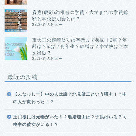
慶應(慶応)幼稚舎の学費・大学までの学費総
額と学校説明会とは？
23.2k件のビュー
東大王の鶴崎修功は卒業まで後回！2軍？年
齢は？iqは？何年生？結婚は？小学校は？本
を出版？
22.1k件のビュー
最近の投稿
【ふなっしー】中の人は誰？北見健二という噂も！？中
の人が変わった！？
玉川徹には元妻がいた！？離婚理由は？子供はいる？同
棲中の彼女がいる！？