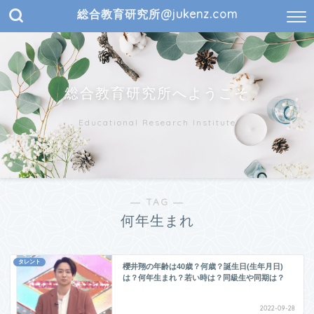
総合教育研究所@jukenz.com
総合教育研究所へようこそ
Educational Research Institute
― TAG ―
何年生まれ
タレント
櫻井翔の年齢は40歳？何歳？誕生日(生年月日)
は？何年生まれ？若い時は？同級生や同期は？
2022-09-28