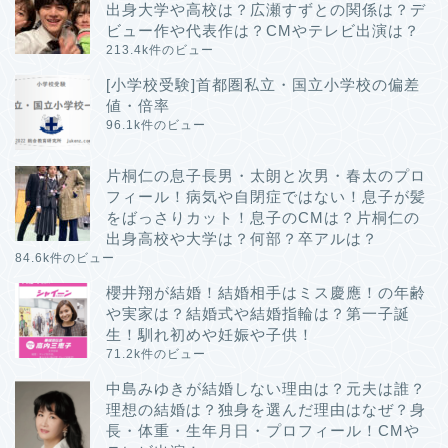
出身大学や高校は？広瀬すずとの関係は？デ
ビュー作や代表作は？CMやテレビ出演は？
213.4k件のビュー
[小学校受験]首都圏私立・国立小学校の偏差
値・倍率
96.1k件のビュー
片桐仁の息子長男・太朗と次男・春太のプロ
フィール！病気や自閉症ではない！息子が髪
をばっさりカット！息子のCMは？片桐仁の
出身高校や大学は？何部？卒アルは？
84.6k件のビュー
櫻井翔が結婚！結婚相手はミス慶應！の年齢
や実家は？結婚式や結婚指輪は？第一子誕
生！馴れ初めや妊娠や子供！
71.2k件のビュー
中島みゆきが結婚しない理由は？元夫は誰？
理想の結婚は？独身を選んだ理由はなぜ？身
長・体重・生年月日・プロフィール！CMや