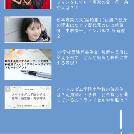
フィンをしてた？実家の父・母・弟
幼稚園受験
や犬は？？
8
松本若菜の夫(結婚相手)は誰？独身
小学校受験
の理由はなぜ？歴代元カレは佐藤
健、中村優一、インパルス 板倉俊
之！
小学校情報
9
[小学校受験願書例文] 短所を長所に
所長コラム
変える例文！どんな短所も長所に変
える表現！
願書と面接
10
ノートルダム学院小学校の偏差値
説明会や面接の服装
は？定員割れ・学費・お金持ちが通
っているの？ランドセルや制服は？
About Us