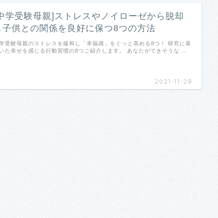
[中学受験母親]ストレスやノイローゼから脱却
し子供との関係を良好に保つ8つの方法
学受験母親のストレスを緩和し「幸福感」をぐっと高める8つ！ 研究に基
いた幸せを感じる行動習慣の8つご紹介します。 あなたができそうな …
2021-11-28