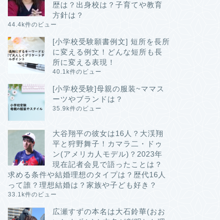
歴は？出身校は？子育てや教育
方針は？
44.4k件のビュー
[小学校受験願書例文] 短所を長所
に変える例文！どんな短所も長
所に変える表現！
40.1k件のビュー
[小学校受験]母親の服装~ママス
ーツやブランドは？
35.9k件のビュー
大谷翔平の彼女は16人？大渓翔
平と狩野舞子！カマラ二・ドゥ
ン(アメリカ人モデル)？2023年
現在記者会見で語ったことは？
求める条件や結婚理想のタイプは？歴代16人
って誰？理想結婚は？家族や子ども好き？
33.1k件のビュー
広瀬すずの本名は大石鈴華(おお