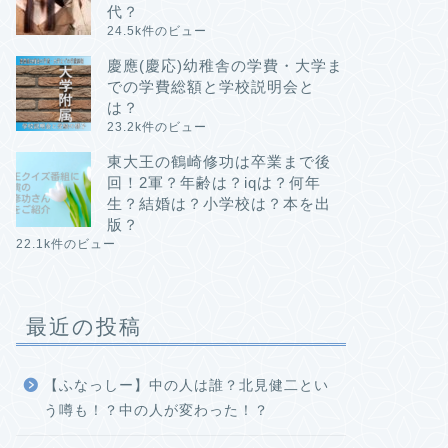
代？
24.5k件のビュー
慶應(慶応)幼稚舎の学費・大学ま
での学費総額と学校説明会と
は？
23.2k件のビュー
東大王の鶴崎修功は卒業まで後
回！2軍？年齢は？iqは？何年
生？結婚は？小学校は？本を出
版？
22.1k件のビュー
最近の投稿
【ふなっしー】中の人は誰？北見健二とい
う噂も！？中の人が変わった！？