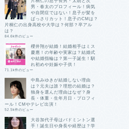
片桐仁の息子長男・太朗と次
男・春太のプロフィール！病気
や自閉症ではない！息子が髪を
ばっさりカット！息子のCMは？
片桐仁の出身高校や大学は？何部？卒アル
は？
84.6k件のビュー
櫻井翔が結婚！結婚相手はミス
慶應！の年齢や実家は？結婚式
や結婚指輪は？第一子誕生！馴
れ初めや妊娠や子供！
71.1k件のビュー
中島みゆきが結婚しない理由
は？元夫は誰？理想の結婚は？
独身を選んだ理由はなぜ？身
長・体重・生年月日・プロフィ
ール！CMやテレビ出演！
52.5k件のビュー
大谷加代子母はバドミントン選
手！誕生日や身長や経歴は？学