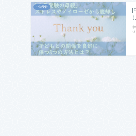
中学受験
中
づ