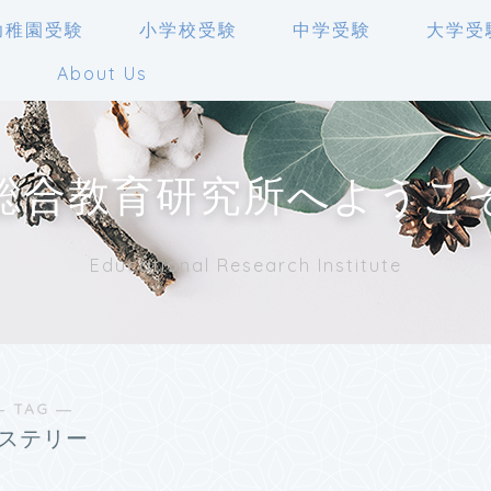
幼稚園受験
小学校受験
中学受験
大学受
人
About Us
総合教育研究所へようこ
Educational Research Institute
― TAG ―
ステリー