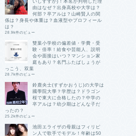
いしすずか)！本名が判明した理
由はなぜ？出身高校や大学は？
何部？卒アルは？山崎賢人の関
係は？身長や体重は？血液型やプロフィール
は？
28.9k件のビュー
雙葉小学校の偏差値・学費・受
験・倍率！給食や芸能人、説明
会や面接はいつ？マンション家
庭もあり？名門ふたばしょうが
っこう、双葉
28.7k件のビュー
鈴鹿央士(すずかおうじ)の大学は
國學院大學？学歴は？ドラゴン
桜で東大に合格したの？中学の
卒アルは？幼少期はどんな子だ
ったの？
25.2k件のビュー
池田エライザの母親はフィリピ
ン人で歌手でモデル！年齢は50