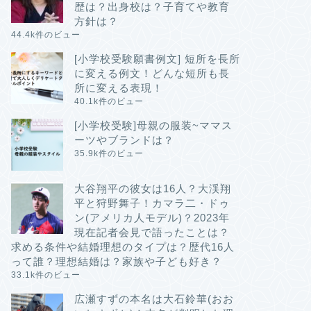
歴は？出身校は？子育てや教育
方針は？
44.4k件のビュー
[小学校受験願書例文] 短所を長所
に変える例文！どんな短所も長
所に変える表現！
40.1k件のビュー
[小学校受験]母親の服装~ママス
ーツやブランドは？
35.9k件のビュー
大谷翔平の彼女は16人？大渓翔
平と狩野舞子！カマラ二・ドゥ
ン(アメリカ人モデル)？2023年
現在記者会見で語ったことは？
求める条件や結婚理想のタイプは？歴代16人
って誰？理想結婚は？家族や子ども好き？
33.1k件のビュー
広瀬すずの本名は大石鈴華(おお