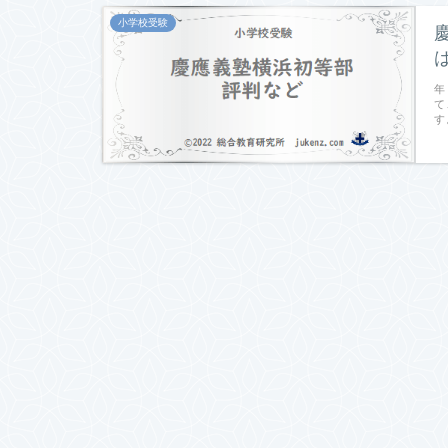
小学校受験
年
て
す