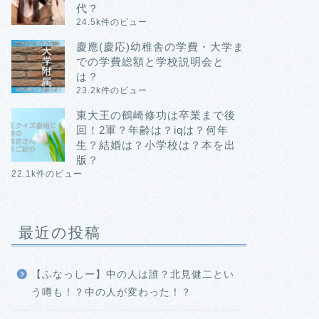
代？
24.5k件のビュー
慶應(慶応)幼稚舎の学費・大学ま
での学費総額と学校説明会と
は？
23.2k件のビュー
東大王の鶴崎修功は卒業まで後
回！2軍？年齢は？iqは？何年
生？結婚は？小学校は？本を出
版？
22.1k件のビュー
最近の投稿
【ふなっしー】中の人は誰？北見健二とい
う噂も！？中の人が変わった！？