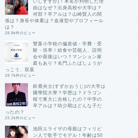
いしすずか)！本名が判明した理
由はなぜ？出身高校や大学は？
何部？卒アルは？山崎賢人の関
係は？身長や体重は？血液型やプロフィール
は？
28.9k件のビュー
雙葉小学校の偏差値・学費・受
験・倍率！給食や芸能人、説明
会や面接はいつ？マンション家
庭もあり？名門ふたばしょうが
っこう、双葉
28.7k件のビュー
鈴鹿央士(すずかおうじ)の大学は
國學院大學？学歴は？ドラゴン
桜で東大に合格したの？中学の
卒アルは？幼少期はどんな子だ
ったの？
25.2k件のビュー
池田エライザの母親はフィリピ
ン人で歌手でモデル！年齢は50