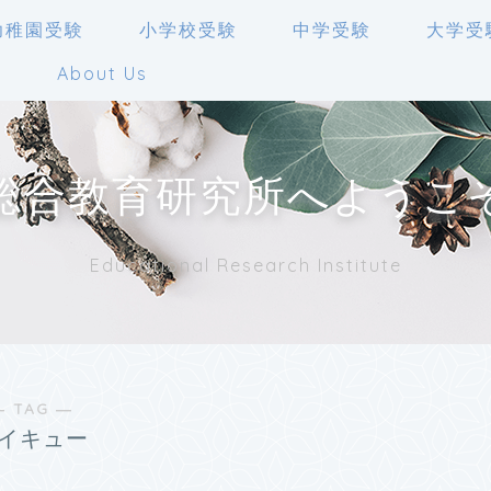
幼稚園受験
小学校受験
中学受験
大学受
人
About Us
総合教育研究所へようこ
Educational Research Institute
― TAG ―
イキュー