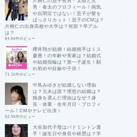
片桐仁の息子長男・太朗と次
男・春太のプロフィール！病気
や自閉症ではない！息子が髪を
ばっさりカット！息子のCMは？
片桐仁の出身高校や大学は？何部？卒アル
は？
84.6k件のビュー
櫻井翔が結婚！結婚相手はミス
慶應！の年齢や実家は？結婚式
や結婚指輪は？第一子誕生！馴
れ初めや妊娠や子供！
71.1k件のビュー
中島みゆきが結婚しない理由
は？元夫は誰？理想の結婚は？
独身を選んだ理由はなぜ？身
長・体重・生年月日・プロフィ
ール！CMやテレビ出演！
52.5k件のビュー
大谷加代子母はバドミントン選
手！誕生日や身長や経歴は？学