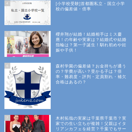
4
[小学校受験]首都圏私立・国立小学
校の偏差値・倍率
5
櫻井翔が結婚！結婚相手はミス慶
應！の年齢や実家は？結婚式や結婚
指輪は？第一子誕生！馴れ初めや妊
娠や子供！
6
森村学園の偏差値？お金持ちが通う
の？学費が高い？受かる子は？倍
率・難易度・評判・定員割れ・補欠
合格はあるの？
Site Map
7
木村拓哉の実家は千葉県千葉市？実
Privacy Policy
家での生い立ちが複雑！父親はイタ
リアンカフェを経営？千葉でもサー