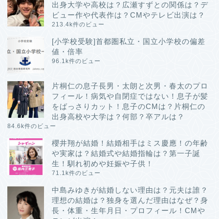
出身大学や高校は？広瀬すずとの関係は？デ
ビュー作や代表作は？CMやテレビ出演は？
213.4k件のビュー
[小学校受験]首都圏私立・国立小学校の偏差
値・倍率
96.1k件のビュー
片桐仁の息子長男・太朗と次男・春太のプロ
フィール！病気や自閉症ではない！息子が髪
をばっさりカット！息子のCMは？片桐仁の
出身高校や大学は？何部？卒アルは？
84.6k件のビュー
櫻井翔が結婚！結婚相手はミス慶應！の年齢
や実家は？結婚式や結婚指輪は？第一子誕
生！馴れ初めや妊娠や子供！
71.1k件のビュー
中島みゆきが結婚しない理由は？元夫は誰？
理想の結婚は？独身を選んだ理由はなぜ？身
長・体重・生年月日・プロフィール！CMや