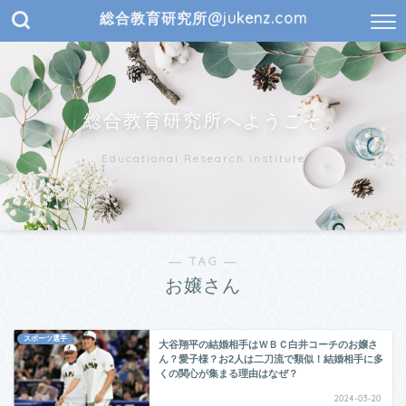
総合教育研究所@jukenz.com
総合教育研究所へようこそ
Educational Research Institute
― TAG ―
お嬢さん
スポーツ選手
大谷翔平の結婚相手はＷＢＣ白井コーチのお嬢さ
ん？愛子様？お2人は二刀流で類似！結婚相手に多
くの関心が集まる理由はなぜ？
2024-03-20