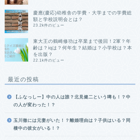
慶應(慶応)幼稚舎の学費・大学までの学費総
額と学校説明会とは？
23.2k件のビュー
東大王の鶴崎修功は卒業まで後回！2軍？年
齢は？iqは？何年生？結婚は？小学校は？本
を出版？
22.1k件のビュー
最近の投稿
【ふなっしー】中の人は誰？北見健二という噂も！？中
の人が変わった！？
玉川徹には元妻がいた！？離婚理由は？子供はいる？同
棲中の彼女がいる！？