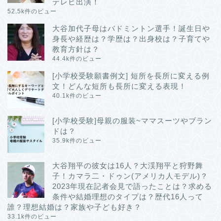
テレビ出演！
52.5k件のビュー
大谷加代子母はバドミントン選手！誕生日や
身長や経歴は？学歴は？出身校は？子育てや
教育方針は？
44.4k件のビュー
[小学校受験願書例文] 短所を長所に変える例
文！どんな短所も長所に変える表現！
40.1k件のビュー
[小学校受験]母親の服装~ママスーツやブラン
ドは？
35.9k件のビュー
大谷翔平の彼女は16人？大渓翔平と狩野舞
子！カマラ二・ドゥン(アメリカ人モデル)？
2023年現在記者会見で語ったことは？求める
条件や結婚理想のタイプは？歴代16人って
誰？理想結婚は？家族や子ども好き？
33.1k件のビュー