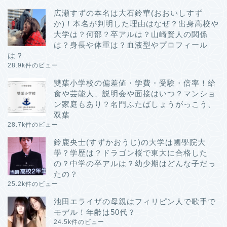
広瀬すずの本名は大石鈴華(おおいしすず
か)！本名が判明した理由はなぜ？出身高校や
大学は？何部？卒アルは？山崎賢人の関係
は？身長や体重は？血液型やプロフィール
は？
28.9k件のビュー
雙葉小学校の偏差値・学費・受験・倍率！給
食や芸能人、説明会や面接はいつ？マンショ
ン家庭もあり？名門ふたばしょうがっこう、
双葉
28.7k件のビュー
鈴鹿央士(すずかおうじ)の大学は國學院大
學？学歴は？ドラゴン桜で東大に合格した
の？中学の卒アルは？幼少期はどんな子だっ
たの？
25.2k件のビュー
池田エライザの母親はフィリピン人で歌手で
モデル！年齢は50代？
24.5k件のビュー