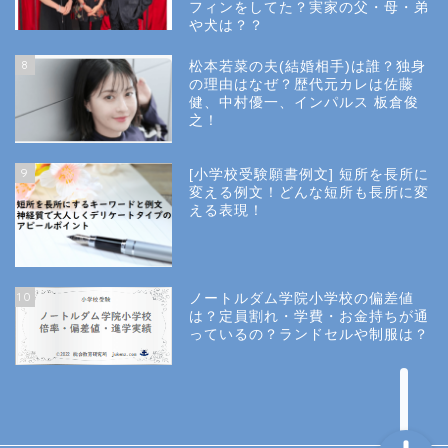
フィンをしてた？実家の父・母・弟
幼稚園受験
や犬は？？
8
松本若菜の夫(結婚相手)は誰？独身
小学校受験
の理由はなぜ？歴代元カレは佐藤
健、中村優一、インパルス 板倉俊
之！
小学校情報
9
[小学校受験願書例文] 短所を長所に
所長コラム
変える例文！どんな短所も長所に変
える表現！
願書と面接
10
ノートルダム学院小学校の偏差値
説明会や面接の服装
は？定員割れ・学費・お金持ちが通
っているの？ランドセルや制服は？
About Us