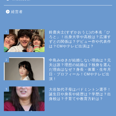
経営者
1
鈴鹿央士(すずかおうじ)の本名「ひ
ろと」！出身大学や高校は？広瀬す
ずとの関係は？デビュー作や代表作
は？CMやテレビ出演は？
2
中島みゆきが結婚しない理由は？元
夫は誰？理想の結婚は？独身を選ん
だ理由はなぜ？身長・体重・生年月
日・プロフィール！CMやテレビ出
演！
3
大谷加代子母はバドミントン選手！
誕生日や身長や経歴は？学歴は？出
身校は？子育てや教育方針は？