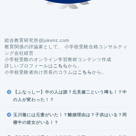
総合教育研究所@jukenz.com
教育関係の評論家として、 小学校受験合格コンサルティ
ング会社経営
小学校受験のオンライン学習教材コンテンツ作成
詳しいプロフィールは
こちら
から。
小学校受験者向け所長のコラムは
こちら
から。
【ふなっしー】中の人は誰？北見健二という噂も！？中
の人が変わった！？
玉川徹には元妻がいた！？離婚理由は？子供はいる？同
棲中の彼女がいる！？