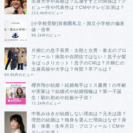
出身大学や高校は？広瀬すずとの関係は？デ
ビュー作や代表作は？CMやテレビ出演は？
213.4k件のビュー
[小学校受験]首都圏私立・国立小学校の偏差
値・倍率
96.1k件のビュー
片桐仁の息子長男・太朗と次男・春太のプロ
フィール！病気や自閉症ではない！息子が髪
をばっさりカット！息子のCMは？片桐仁の
出身高校や大学は？何部？卒アルは？
84.6k件のビュー
櫻井翔が結婚！結婚相手はミス慶應！の年齢
や実家は？結婚式や結婚指輪は？第一子誕
生！馴れ初めや妊娠や子供！
71.1k件のビュー
中島みゆきが結婚しない理由は？元夫は誰？
理想の結婚は？独身を選んだ理由はなぜ？身
長・体重・生年月日・プロフィール！CMや
テレビ出演！