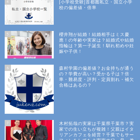
4
[小学校受験]首都圏私立・国立小学
校の偏差値・倍率
5
櫻井翔が結婚！結婚相手はミス慶
應！の年齢や実家は？結婚式や結婚
指輪は？第一子誕生！馴れ初めや妊
娠や子供！
6
森村学園の偏差値？お金持ちが通う
の？学費が高い？受かる子は？倍
率・難易度・評判・定員割れ・補欠
合格はあるの？
Site Map
7
木村拓哉の実家は千葉県千葉市？実
Privacy Policy
家での生い立ちが複雑！父親はイタ
リアンカフェを経営？千葉でもサー