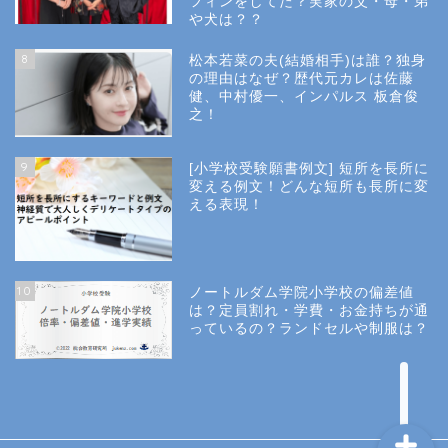
フィンをしてた？実家の父・母・弟
幼稚園受験
や犬は？？
8
松本若菜の夫(結婚相手)は誰？独身
小学校受験
の理由はなぜ？歴代元カレは佐藤
健、中村優一、インパルス 板倉俊
之！
小学校情報
9
[小学校受験願書例文] 短所を長所に
所長コラム
変える例文！どんな短所も長所に変
える表現！
願書と面接
10
ノートルダム学院小学校の偏差値
説明会や面接の服装
は？定員割れ・学費・お金持ちが通
っているの？ランドセルや制服は？
About Us