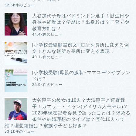
52.5k件のビュー
大谷加代子母はバドミントン選手！誕生日や
身長や経歴は？学歴は？出身校は？子育てや
教育方針は？
44.4k件のビュー
[小学校受験願書例文] 短所を長所に変える例
文！どんな短所も長所に変える表現！
40.1k件のビュー
[小学校受験]母親の服装~ママスーツやブラン
ドは？
35.9k件のビュー
大谷翔平の彼女は16人？大渓翔平と狩野舞
子！カマラ二・ドゥン(アメリカ人モデル)？
2023年現在記者会見で語ったことは？求める
条件や結婚理想のタイプは？歴代16人って
誰？理想結婚は？家族や子ども好き？
33.1k件のビュー