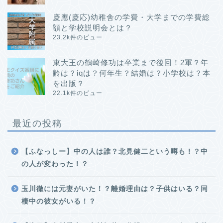
慶應(慶応)幼稚舎の学費・大学までの学費総
額と学校説明会とは？
23.2k件のビュー
東大王の鶴崎修功は卒業まで後回！2軍？年
齢は？iqは？何年生？結婚は？小学校は？本
を出版？
22.1k件のビュー
最近の投稿
【ふなっしー】中の人は誰？北見健二という噂も！？中
の人が変わった！？
玉川徹には元妻がいた！？離婚理由は？子供はいる？同
棲中の彼女がいる！？