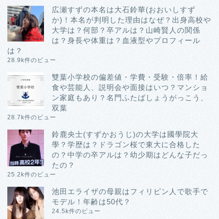
広瀬すずの本名は大石鈴華(おおいしすず
か)！本名が判明した理由はなぜ？出身高校や
大学は？何部？卒アルは？山崎賢人の関係
は？身長や体重は？血液型やプロフィール
は？
28.9k件のビュー
雙葉小学校の偏差値・学費・受験・倍率！給
食や芸能人、説明会や面接はいつ？マンショ
ン家庭もあり？名門ふたばしょうがっこう、
双葉
28.7k件のビュー
鈴鹿央士(すずかおうじ)の大学は國學院大
學？学歴は？ドラゴン桜で東大に合格した
の？中学の卒アルは？幼少期はどんな子だっ
たの？
25.2k件のビュー
池田エライザの母親はフィリピン人で歌手で
モデル！年齢は50代？
24.5k件のビュー