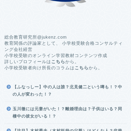
総合教育研究所@jukenz.com
教育関係の評論家として、 小学校受験合格コンサルティ
ング会社経営
小学校受験のオンライン学習教材コンテンツ作成
詳しいプロフィールは
こちら
から。
小学校受験者向け所長のコラムは
こちら
から。
【ふなっしー】中の人は誰？北見健二という噂も！？中
の人が変わった！？
玉川徹には元妻がいた！？離婚理由は？子供はいる？同
棲中の彼女がいる！？
【注目】木村秀夫（木村拓哉の父親）はどんな人？盆栽