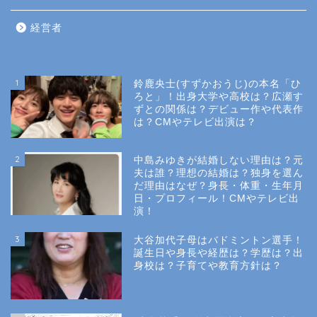
経営者
1
鈴鹿央士(すずかおうじ)の本名「ひ
ろと」！出身大学や高校は？広瀬す
ずとの関係は？デビュー作や代表作
は？CMやテレビ出演は？
2
中島みゆきが結婚しない理由は？元
夫は誰？理想の結婚は？独身を選ん
だ理由はなぜ？身長・体重・生年月
日・プロフィール！CMやテレビ出
演！
3
大谷加代子母はバドミントン選手！
誕生日や身長や経歴は？学歴は？出
身校は？子育てや教育方針は？