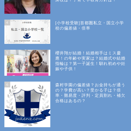
4
[小学校受験]首都圏私立・国立小学
校の偏差値・倍率
5
櫻井翔が結婚！結婚相手はミス慶
應！の年齢や実家は？結婚式や結婚
指輪は？第一子誕生！馴れ初めや妊
娠や子供！
6
森村学園の偏差値？お金持ちが通う
の？学費が高い？受かる子は？倍
率・難易度・評判・定員割れ・補欠
合格はあるの？
Site Map