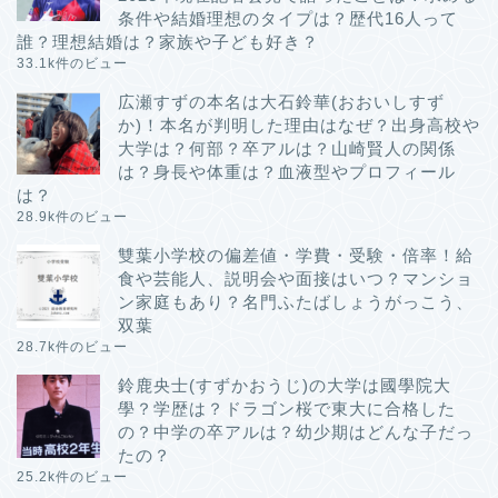
条件や結婚理想のタイプは？歴代16人って
誰？理想結婚は？家族や子ども好き？
33.1k件のビュー
広瀬すずの本名は大石鈴華(おおいしすず
か)！本名が判明した理由はなぜ？出身高校や
大学は？何部？卒アルは？山崎賢人の関係
は？身長や体重は？血液型やプロフィール
は？
28.9k件のビュー
雙葉小学校の偏差値・学費・受験・倍率！給
食や芸能人、説明会や面接はいつ？マンショ
ン家庭もあり？名門ふたばしょうがっこう、
双葉
28.7k件のビュー
鈴鹿央士(すずかおうじ)の大学は國學院大
學？学歴は？ドラゴン桜で東大に合格した
の？中学の卒アルは？幼少期はどんな子だっ
たの？
25.2k件のビュー