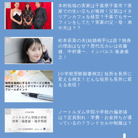
7
木村拓哉の実家は千葉県千葉市？実
Privacy Policy
家での生い立ちが複雑！父親はイタ
リアンカフェを経営？千葉でもサー
フィンをしてた？実家の父・母・弟
幼稚園受験
や犬は？？
8
松本若菜の夫(結婚相手)は誰？独身
小学校受験
の理由はなぜ？歴代元カレは佐藤
健、中村優一、インパルス 板倉俊
之！
小学校情報
9
[小学校受験願書例文] 短所を長所に
所長コラム
変える例文！どんな短所も長所に変
える表現！
願書と面接
10
ノートルダム学院小学校の偏差値
説明会や面接の服装
は？定員割れ・学費・お金持ちが通
っているの？ランドセルや制服は？
About Us