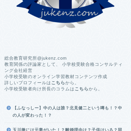
総合教育研究所@jukenz.com
教育関係の評論家として、 小学校受験合格コンサルティ
ング会社経営
小学校受験のオンライン学習教材コンテンツ作成
詳しいプロフィールは
こちら
から。
小学校受験者向け所長のコラムは
こちら
から。
【ふなっしー】中の人は誰？北見健二という噂も！？中
の人が変わった！？
玉川徹には元妻がいた！？離婚理由は？子供はいる？同