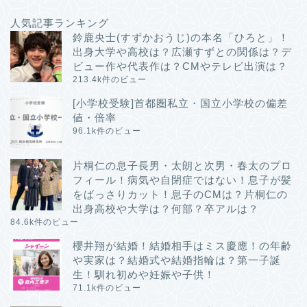
人気記事ランキング
鈴鹿央士(すずかおうじ)の本名「ひろと」！
出身大学や高校は？広瀬すずとの関係は？デ
ビュー作や代表作は？CMやテレビ出演は？
213.4k件のビュー
[小学校受験]首都圏私立・国立小学校の偏差
値・倍率
96.1k件のビュー
片桐仁の息子長男・太朗と次男・春太のプロ
フィール！病気や自閉症ではない！息子が髪
をばっさりカット！息子のCMは？片桐仁の
出身高校や大学は？何部？卒アルは？
84.6k件のビュー
櫻井翔が結婚！結婚相手はミス慶應！の年齢
や実家は？結婚式や結婚指輪は？第一子誕
生！馴れ初めや妊娠や子供！
71.1k件のビュー