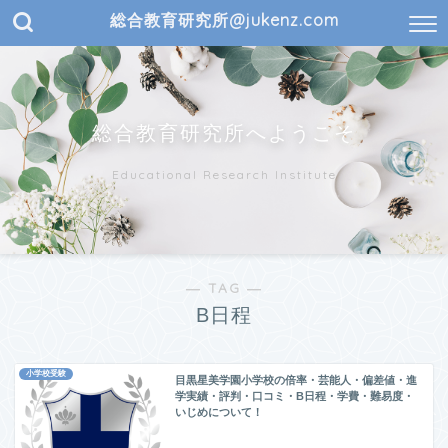
総合教育研究所@jukenz.com
総合教育研究所へようこそ
Educational Research Institute
― TAG ―
B日程
小学校受験
目黒星美学園小学校の倍率・芸能人・偏差値・進
学実績・評判・口コミ・B日程・学費・難易度・
いじめについて！