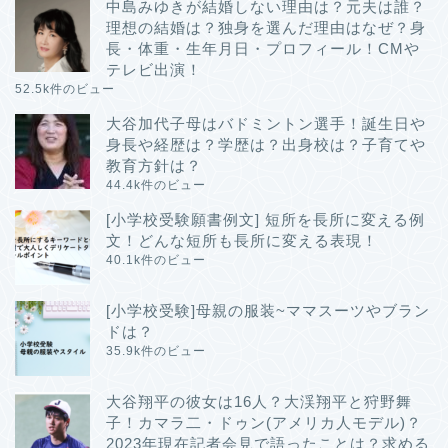
中島みゆきが結婚しない理由は？元夫は誰？
理想の結婚は？独身を選んだ理由はなぜ？身
長・体重・生年月日・プロフィール！CMや
テレビ出演！
52.5k件のビュー
大谷加代子母はバドミントン選手！誕生日や
身長や経歴は？学歴は？出身校は？子育てや
教育方針は？
44.4k件のビュー
[小学校受験願書例文] 短所を長所に変える例
文！どんな短所も長所に変える表現！
40.1k件のビュー
[小学校受験]母親の服装~ママスーツやブラン
ドは？
35.9k件のビュー
大谷翔平の彼女は16人？大渓翔平と狩野舞
子！カマラ二・ドゥン(アメリカ人モデル)？
2023年現在記者会見で語ったことは？求める