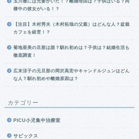
玉川徹には元妻がいた！？離婚理由は？子供はいる？同
棲中の彼女がいる！？
【注目】木村秀夫（木村拓哉の父親）はどんな人？盆栽
カフェを経営！？
菊地亜美の旦那は誰？馴れ初めは？子供は？結婚生活も
徹底調査！
広末涼子の元旦那の岡沢高宏やキャンドルジュンはどん
な人？馴れ初めや離婚原因は？
カテゴリー
PICU小児集中治療室
サピックス