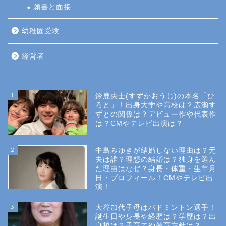
願書と面接
幼稚園受験
経営者
1
鈴鹿央士(すずかおうじ)の本名「ひ
ろと」！出身大学や高校は？広瀬す
ずとの関係は？デビュー作や代表作
は？CMやテレビ出演は？
2
中島みゆきが結婚しない理由は？元
夫は誰？理想の結婚は？独身を選ん
だ理由はなぜ？身長・体重・生年月
日・プロフィール！CMやテレビ出
演！
3
大谷加代子母はバドミントン選手！
誕生日や身長や経歴は？学歴は？出
身校は？子育てや教育方針は？