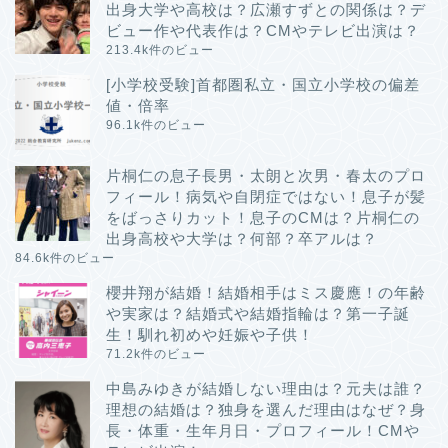
出身大学や高校は？広瀬すずとの関係は？デ
ビュー作や代表作は？CMやテレビ出演は？
213.4k件のビュー
[小学校受験]首都圏私立・国立小学校の偏差
値・倍率
96.1k件のビュー
片桐仁の息子長男・太朗と次男・春太のプロ
フィール！病気や自閉症ではない！息子が髪
をばっさりカット！息子のCMは？片桐仁の
出身高校や大学は？何部？卒アルは？
84.6k件のビュー
櫻井翔が結婚！結婚相手はミス慶應！の年齢
や実家は？結婚式や結婚指輪は？第一子誕
生！馴れ初めや妊娠や子供！
71.2k件のビュー
中島みゆきが結婚しない理由は？元夫は誰？
理想の結婚は？独身を選んだ理由はなぜ？身
長・体重・生年月日・プロフィール！CMや