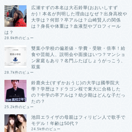
広瀬すずの本名は大石鈴華(おおいしすず
か)！本名が判明した理由はなぜ？出身高校や
大学は？何部？卒アルは？山崎賢人の関係
は？身長や体重は？血液型やプロフィール
は？
28.9k件のビュー
雙葉小学校の偏差値・学費・受験・倍率！給
食や芸能人、説明会や面接はいつ？マンショ
ン家庭もあり？名門ふたばしょうがっこう、
双葉
28.7k件のビュー
鈴鹿央士(すずかおうじ)の大学は國學院大
學？学歴は？ドラゴン桜で東大に合格した
の？中学の卒アルは？幼少期はどんな子だっ
たの？
25.2k件のビュー
池田エライザの母親はフィリピン人で歌手で
モデル！年齢は50代？
24.5k件のビュー