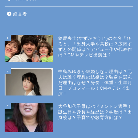
経営者
1
鈴鹿央士(すずかおうじ)の本名「ひ
ろと」！出身大学や高校は？広瀬す
ずとの関係は？デビュー作や代表作
は？CMやテレビ出演は？
2
中島みゆきが結婚しない理由は？元
夫は誰？理想の結婚は？独身を選ん
だ理由はなぜ？身長・体重・生年月
日・プロフィール！CMやテレビ出
演！
3
大谷加代子母はバドミントン選手！
誕生日や身長や経歴は？学歴は？出
身校は？子育てや教育方針は？