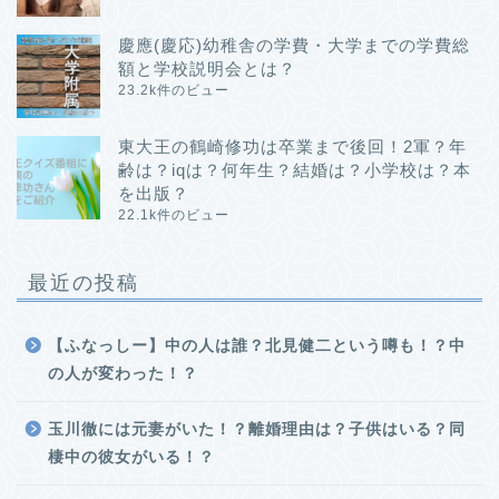
慶應(慶応)幼稚舎の学費・大学までの学費総
額と学校説明会とは？
23.2k件のビュー
東大王の鶴崎修功は卒業まで後回！2軍？年
齢は？iqは？何年生？結婚は？小学校は？本
を出版？
22.1k件のビュー
最近の投稿
【ふなっしー】中の人は誰？北見健二という噂も！？中
の人が変わった！？
玉川徹には元妻がいた！？離婚理由は？子供はいる？同
棲中の彼女がいる！？