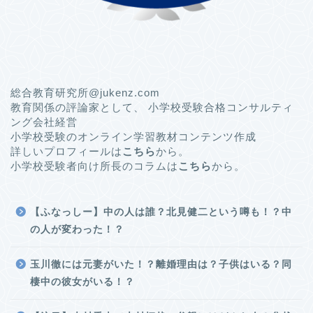
総合教育研究所@jukenz.com
教育関係の評論家として、 小学校受験合格コンサルティ
ング会社経営
小学校受験のオンライン学習教材コンテンツ作成
詳しいプロフィールは
こちら
から。
小学校受験者向け所長のコラムは
こちら
から。
【ふなっしー】中の人は誰？北見健二という噂も！？中
の人が変わった！？
玉川徹には元妻がいた！？離婚理由は？子供はいる？同
棲中の彼女がいる！？