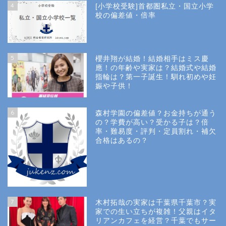
4
[小学校受験]首都圏私立・国立小学
校の偏差値・倍率
5
櫻井翔が結婚！結婚相手はミス慶
應！の年齢や実家は？結婚式や結婚
指輪は？第一子誕生！馴れ初めや妊
娠や子供！
6
森村学園の偏差値？お金持ちが通う
の？学費が高い？受かる子は？倍
率・難易度・評判・定員割れ・補欠
合格はあるの？
Site Map
7
木村拓哉の実家は千葉県千葉市？実
Privacy Policy
家での生い立ちが複雑！父親はイタ
リアンカフェを経営？千葉でもサー