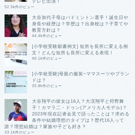
テレビ出演！
52.5k件のビュー
大谷加代子母はバドミントン選手！誕生日や
身長や経歴は？学歴は？出身校は？子育てや
教育方針は？
44.4k件のビュー
[小学校受験願書例文] 短所を長所に変える例
文！どんな短所も長所に変える表現！
40.1k件のビュー
[小学校受験]母親の服装~ママスーツやブラン
ドは？
35.9k件のビュー
大谷翔平の彼女は16人？大渓翔平と狩野舞
子！カマラ二・ドゥン(アメリカ人モデル)？
2023年現在記者会見で語ったことは？求める
条件や結婚理想のタイプは？歴代16人って
誰？理想結婚は？家族や子ども好き？
33.1k件のビュー