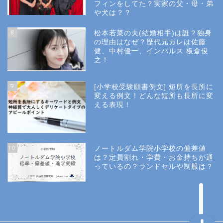
フィンをしてた？実家の父・母・弟
幼稚園受験
や犬は？？
8
松本若菜の夫(結婚相手)は誰？独身
小学校受験
の理由はなぜ？歴代元カレは佐藤
健、中村優一、インパルス 板倉俊
之！
小学校情報
9
[小学校受験願書例文] 短所を長所に
所長コラム
変える例文！どんな短所も長所に変
える表現！
願書と面接
10
ノートルダム学院小学校の偏差値
説明会や面接の服装
は？定員割れ・学費・お金持ちが通
っているの？ランドセルや制服は？
About Us