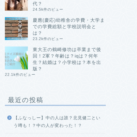
代？
24.5k件のビュー
慶應(慶応)幼稚舎の学費・大学ま
での学費総額と学校説明会と
は？
23.2k件のビュー
東大王の鶴崎修功は卒業まで後
回！2軍？年齢は？iqは？何年
生？結婚は？小学校は？本を出
版？
22.1k件のビュー
最近の投稿
【ふなっしー】中の人は誰？北見健二とい
う噂も！？中の人が変わった！？