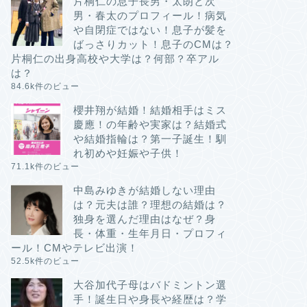
片桐仁の息子長男・太朗と次
男・春太のプロフィール！病気
や自閉症ではない！息子が髪を
ばっさりカット！息子のCMは？
片桐仁の出身高校や大学は？何部？卒アル
は？
84.6k件のビュー
櫻井翔が結婚！結婚相手はミス
慶應！の年齢や実家は？結婚式
や結婚指輪は？第一子誕生！馴
れ初めや妊娠や子供！
71.1k件のビュー
中島みゆきが結婚しない理由
は？元夫は誰？理想の結婚は？
独身を選んだ理由はなぜ？身
長・体重・生年月日・プロフィ
ール！CMやテレビ出演！
52.5k件のビュー
大谷加代子母はバドミントン選
手！誕生日や身長や経歴は？学