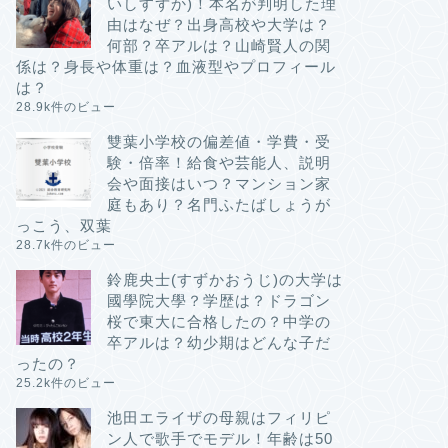
いしすずか)！本名が判明した理
由はなぜ？出身高校や大学は？
何部？卒アルは？山崎賢人の関
係は？身長や体重は？血液型やプロフィール
は？
28.9k件のビュー
雙葉小学校の偏差値・学費・受
験・倍率！給食や芸能人、説明
会や面接はいつ？マンション家
庭もあり？名門ふたばしょうが
っこう、双葉
28.7k件のビュー
鈴鹿央士(すずかおうじ)の大学は
國學院大學？学歴は？ドラゴン
桜で東大に合格したの？中学の
卒アルは？幼少期はどんな子だ
ったの？
25.2k件のビュー
池田エライザの母親はフィリピ
ン人で歌手でモデル！年齢は50