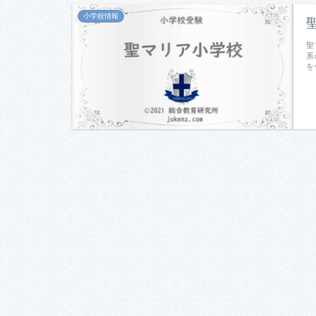
小学校情報
聖
系
を