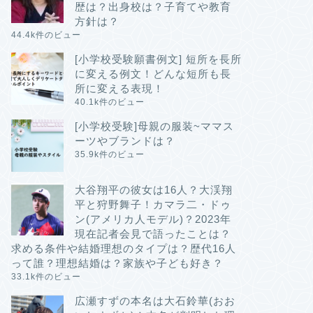
歴は？出身校は？子育てや教育
方針は？
44.4k件のビュー
[小学校受験願書例文] 短所を長所
に変える例文！どんな短所も長
所に変える表現！
40.1k件のビュー
[小学校受験]母親の服装~ママス
ーツやブランドは？
35.9k件のビュー
大谷翔平の彼女は16人？大渓翔
平と狩野舞子！カマラ二・ドゥ
ン(アメリカ人モデル)？2023年
現在記者会見で語ったことは？
求める条件や結婚理想のタイプは？歴代16人
って誰？理想結婚は？家族や子ども好き？
33.1k件のビュー
広瀬すずの本名は大石鈴華(おお