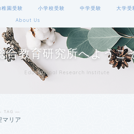
幼稚園受験
小学校受験
中学受験
大学受
人
About Us
総合教育研究所へようこ
Educational Research Institute
― TAG ―
聖マリア