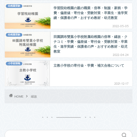
幼稚園受験
学習院幼稚園の親の職業・倍率・制服・家柄・学
費・偏差値・寄付金・受験対策・卒業生・進学実
績・保護者の声・おすすめ教材・幼児教室
2022-05-05
幼稚園受験
田園調布雙葉小学校附属幼稚園の倍率・縁故・ク
チコミ・学費・偏差値・寄付金・受験対策・卒業
生・進学実績・保護者の声・おすすめ教材・幼児
教室
2022-04-24
小学校情報
立教小学校の寄付金・学費・補欠合格について
2021-12-17
HOME
縁故