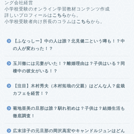
ング会社経営
小学校受験のオンライン学習教材コンテンツ作成
詳しいプロフィールは
こちら
から。
小学校受験者向け所長のコラムは
こちら
から。
【ふなっしー】中の人は誰？北見健二という噂も！？中
の人が変わった！？
玉川徹には元妻がいた！？離婚理由は？子供はいる？同
棲中の彼女がいる！？
【注目】木村秀夫（木村拓哉の父親）はどんな人？盆栽
カフェを経営！？
菊地亜美の旦那は誰？馴れ初めは？子供は？結婚生活も
徹底調査！
広末涼子の元旦那の岡沢高宏やキャンドルジュンはどん