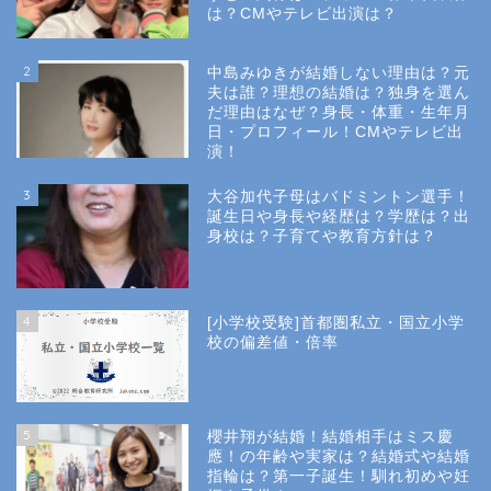
は？CMやテレビ出演は？
2
中島みゆきが結婚しない理由は？元
夫は誰？理想の結婚は？独身を選ん
だ理由はなぜ？身長・体重・生年月
日・プロフィール！CMやテレビ出
演！
3
大谷加代子母はバドミントン選手！
誕生日や身長や経歴は？学歴は？出
身校は？子育てや教育方針は？
4
[小学校受験]首都圏私立・国立小学
校の偏差値・倍率
5
櫻井翔が結婚！結婚相手はミス慶
應！の年齢や実家は？結婚式や結婚
指輪は？第一子誕生！馴れ初めや妊