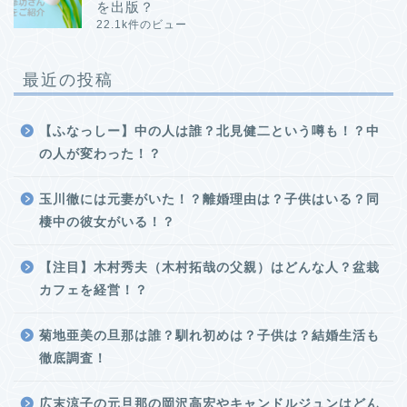
を出版？
22.1k件のビュー
最近の投稿
【ふなっしー】中の人は誰？北見健二という噂も！？中
の人が変わった！？
玉川徹には元妻がいた！？離婚理由は？子供はいる？同
棲中の彼女がいる！？
【注目】木村秀夫（木村拓哉の父親）はどんな人？盆栽
カフェを経営！？
菊地亜美の旦那は誰？馴れ初めは？子供は？結婚生活も
徹底調査！
広末涼子の元旦那の岡沢高宏やキャンドルジュンはどん