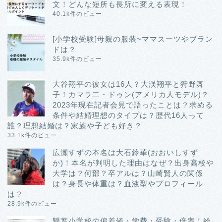
文！どんな短所も長所に変える表現！
40.1k件のビュー
[小学校受験]母親の服装~ママスーツやブラン
ドは？
35.9k件のビュー
大谷翔平の彼女は16人？大渓翔平と狩野舞
子！カマラ二・ドゥン(アメリカ人モデル)？
2023年現在記者会見で語ったことは？求める
条件や結婚理想のタイプは？歴代16人って
誰？理想結婚は？家族や子ども好き？
33.1k件のビュー
広瀬すずの本名は大石鈴華(おおいしすず
か)！本名が判明した理由はなぜ？出身高校や
大学は？何部？卒アルは？山崎賢人の関係
は？身長や体重は？血液型やプロフィール
は？
28.9k件のビュー
雙葉小学校の偏差値・学費・受験・倍率！給