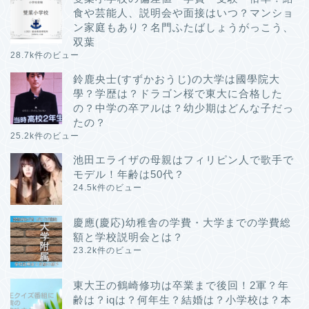
食や芸能人、説明会や面接はいつ？マンショ
ン家庭もあり？名門ふたばしょうがっこう、
双葉
28.7k件のビュー
鈴鹿央士(すずかおうじ)の大学は國學院大
學？学歴は？ドラゴン桜で東大に合格した
の？中学の卒アルは？幼少期はどんな子だっ
たの？
25.2k件のビュー
池田エライザの母親はフィリピン人で歌手で
モデル！年齢は50代？
24.5k件のビュー
慶應(慶応)幼稚舎の学費・大学までの学費総
額と学校説明会とは？
23.2k件のビュー
東大王の鶴崎修功は卒業まで後回！2軍？年
齢は？iqは？何年生？結婚は？小学校は？本