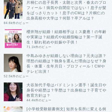
片桐仁の息子長男・太朗と次男・春太のプロ
フィール！病気や自閉症ではない！息子が髪
をばっさりカット！息子のCMは？片桐仁の
出身高校や大学は？何部？卒アルは？
84.6k件のビュー
櫻井翔が結婚！結婚相手はミス慶應！の年齢
や実家は？結婚式や結婚指輪は？第一子誕
生！馴れ初めや妊娠や子供！
71.1k件のビュー
中島みゆきが結婚しない理由は？元夫は誰？
理想の結婚は？独身を選んだ理由はなぜ？身
長・体重・生年月日・プロフィール！CMや
テレビ出演！
52.5k件のビュー
大谷加代子母はバドミントン選手！誕生日や
身長や経歴は？学歴は？出身校は？子育てや
教育方針は？
44.4k件のビュー
[小学校受験願書例文] 短所を長所に変える例