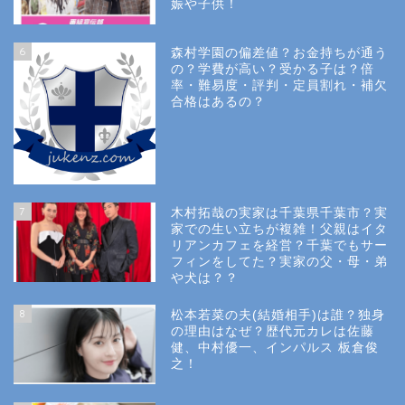
娠や子供！
6
森村学園の偏差値？お金持ちが通う
の？学費が高い？受かる子は？倍
率・難易度・評判・定員割れ・補欠
合格はあるの？
Site Map
7
木村拓哉の実家は千葉県千葉市？実
Privacy Policy
家での生い立ちが複雑！父親はイタ
リアンカフェを経営？千葉でもサー
フィンをしてた？実家の父・母・弟
幼稚園受験
や犬は？？
8
松本若菜の夫(結婚相手)は誰？独身
小学校受験
の理由はなぜ？歴代元カレは佐藤
健、中村優一、インパルス 板倉俊
之！
小学校情報