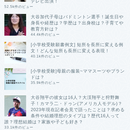
テレビ出演！
52.5k件のビュー
大谷加代子母はバドミントン選手！誕生日や
身長や経歴は？学歴は？出身校は？子育てや
教育方針は？
44.4k件のビュー
[小学校受験願書例文] 短所を長所に変える例
文！どんな短所も長所に変える表現！
40.1k件のビュー
[小学校受験]母親の服装~ママスーツやブラン
ドは？
35.9k件のビュー
大谷翔平の彼女は16人？大渓翔平と狩野舞
子！カマラ二・ドゥン(アメリカ人モデル)？
2023年現在記者会見で語ったことは？求める
条件や結婚理想のタイプは？歴代16人って
誰？理想結婚は？家族や子ども好き？
33.1k件のビュー