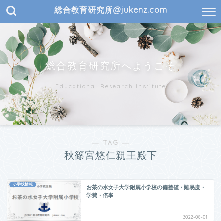
総合教育研究所@jukenz.com
総合教育研究所へようこそ
Educational Research Institute
― TAG ―
秋篠宮悠仁親王殿下
小学校情報
お茶の水女子大学附属小学校の偏差値・難易度・
学費・倍率
2022-08-01