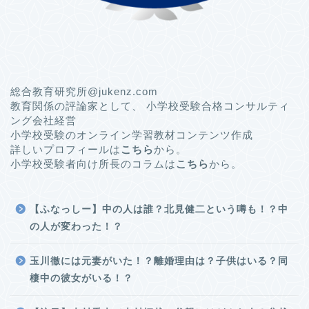
総合教育研究所@jukenz.com
教育関係の評論家として、 小学校受験合格コンサルティ
ング会社経営
小学校受験のオンライン学習教材コンテンツ作成
詳しいプロフィールは
こちら
から。
小学校受験者向け所長のコラムは
こちら
から。
【ふなっしー】中の人は誰？北見健二という噂も！？中
の人が変わった！？
玉川徹には元妻がいた！？離婚理由は？子供はいる？同
棲中の彼女がいる！？