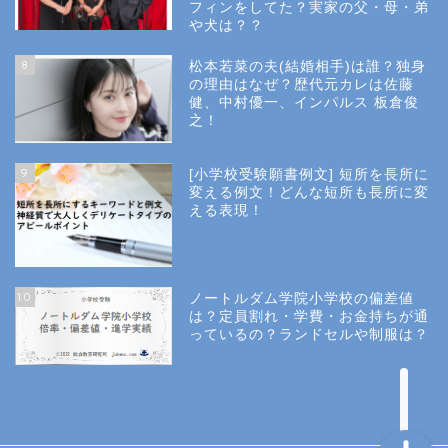
フィンをしてた？実家の父・母・弟
幼稚園受験
や犬は？？
8
松本若菜の夫(結婚相手)は誰？独身
小学校受験
の理由はなぜ？歴代元カレは佐藤
健、中村優一、インパルス 板倉俊
之！
小学校情報
9
[小学校受験願書例文] 短所を長所に
所長コラム
変える例文！どんな短所も長所に変
える表現！
願書と面接
10
ノートルダム学院小学校の偏差値
説明会や面接の服装
は？定員割れ・学費・お金持ちが通
っているの？ランドセルや制服は？
About Us