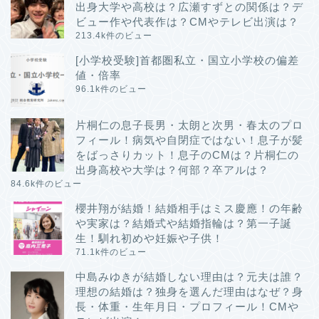
出身大学や高校は？広瀬すずとの関係は？デ
ビュー作や代表作は？CMやテレビ出演は？
213.4k件のビュー
[小学校受験]首都圏私立・国立小学校の偏差
値・倍率
96.1k件のビュー
片桐仁の息子長男・太朗と次男・春太のプロ
フィール！病気や自閉症ではない！息子が髪
をばっさりカット！息子のCMは？片桐仁の
出身高校や大学は？何部？卒アルは？
84.6k件のビュー
櫻井翔が結婚！結婚相手はミス慶應！の年齢
や実家は？結婚式や結婚指輪は？第一子誕
生！馴れ初めや妊娠や子供！
71.1k件のビュー
中島みゆきが結婚しない理由は？元夫は誰？
理想の結婚は？独身を選んだ理由はなぜ？身
長・体重・生年月日・プロフィール！CMや