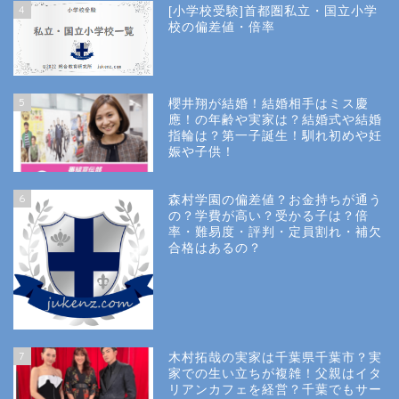
4
[小学校受験]首都圏私立・国立小学
校の偏差値・倍率
5
櫻井翔が結婚！結婚相手はミス慶
應！の年齢や実家は？結婚式や結婚
指輪は？第一子誕生！馴れ初めや妊
娠や子供！
6
森村学園の偏差値？お金持ちが通う
の？学費が高い？受かる子は？倍
率・難易度・評判・定員割れ・補欠
合格はあるの？
Site Map
7
木村拓哉の実家は千葉県千葉市？実
Privacy Policy
家での生い立ちが複雑！父親はイタ
リアンカフェを経営？千葉でもサー