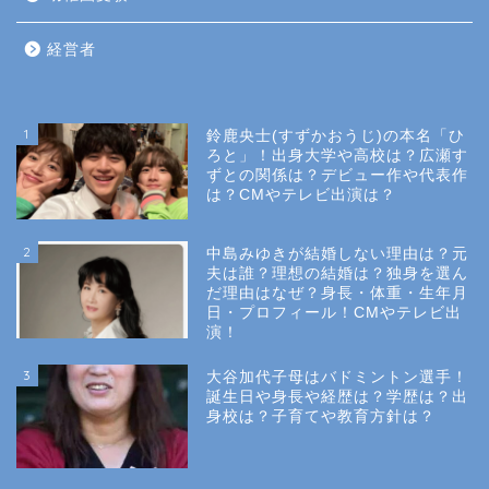
経営者
1
鈴鹿央士(すずかおうじ)の本名「ひ
ろと」！出身大学や高校は？広瀬す
ずとの関係は？デビュー作や代表作
は？CMやテレビ出演は？
2
中島みゆきが結婚しない理由は？元
夫は誰？理想の結婚は？独身を選ん
だ理由はなぜ？身長・体重・生年月
日・プロフィール！CMやテレビ出
演！
3
大谷加代子母はバドミントン選手！
誕生日や身長や経歴は？学歴は？出
身校は？子育てや教育方針は？