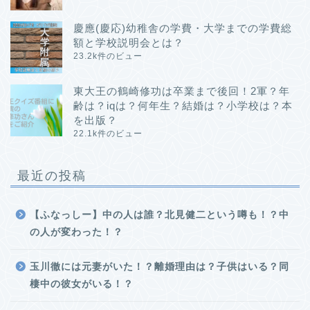
慶應(慶応)幼稚舎の学費・大学までの学費総
額と学校説明会とは？
23.2k件のビュー
東大王の鶴崎修功は卒業まで後回！2軍？年
齢は？iqは？何年生？結婚は？小学校は？本
を出版？
22.1k件のビュー
最近の投稿
【ふなっしー】中の人は誰？北見健二という噂も！？中
の人が変わった！？
玉川徹には元妻がいた！？離婚理由は？子供はいる？同
棲中の彼女がいる！？