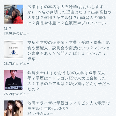
広瀬すずの本名は大石鈴華(おおいしすず
か)！本名が判明した理由はなぜ？出身高校や
大学は？何部？卒アルは？山崎賢人の関係
は？身長や体重は？血液型やプロフィール
は？
28.9k件のビュー
雙葉小学校の偏差値・学費・受験・倍率！給
食や芸能人、説明会や面接はいつ？マンショ
ン家庭もあり？名門ふたばしょうがっこう、
双葉
28.7k件のビュー
鈴鹿央士(すずかおうじ)の大学は國學院大
學？学歴は？ドラゴン桜で東大に合格した
の？中学の卒アルは？幼少期はどんな子だっ
たの？
25.2k件のビュー
池田エライザの母親はフィリピン人で歌手で
モデル！年齢は50代？
24.5k件のビュー