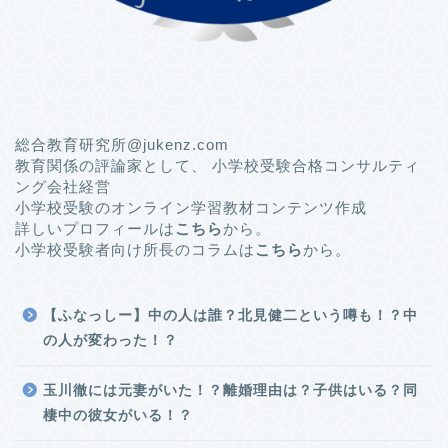
総合教育研究所@jukenz.com
教育関係の評論家として、 小学校受験合格コンサルティ
ング会社経営
小学校受験のオンライン学習教材コンテンツ作成
詳しいプロフィールは
こちら
から。
小学校受験者向け所長のコラムは
こちら
から。
【ふなっしー】中の人は誰？北見健二という噂も！？中
の人が変わった！？
玉川徹には元妻がいた！？離婚理由は？子供はいる？同
棲中の彼女がいる！？