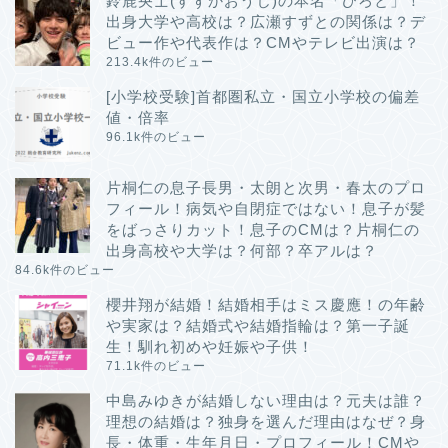
鈴鹿央士(すずかおうじ)の本名「ひろと」！
出身大学や高校は？広瀬すずとの関係は？デ
ビュー作や代表作は？CMやテレビ出演は？
213.4k件のビュー
[小学校受験]首都圏私立・国立小学校の偏差
値・倍率
96.1k件のビュー
片桐仁の息子長男・太朗と次男・春太のプロ
フィール！病気や自閉症ではない！息子が髪
をばっさりカット！息子のCMは？片桐仁の
出身高校や大学は？何部？卒アルは？
84.6k件のビュー
櫻井翔が結婚！結婚相手はミス慶應！の年齢
や実家は？結婚式や結婚指輪は？第一子誕
生！馴れ初めや妊娠や子供！
71.1k件のビュー
中島みゆきが結婚しない理由は？元夫は誰？
理想の結婚は？独身を選んだ理由はなぜ？身
長・体重・生年月日・プロフィール！CMや