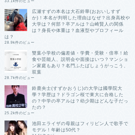
33.1k件のビュー
広瀬すずの本名は大石鈴華(おおいしすず
か)！本名が判明した理由はなぜ？出身高校や
大学は？何部？卒アルは？山崎賢人の関係
は？身長や体重は？血液型やプロフィール
は？
28.9k件のビュー
雙葉小学校の偏差値・学費・受験・倍率！給
食や芸能人、説明会や面接はいつ？マンショ
ン家庭もあり？名門ふたばしょうがっこう、
双葉
28.7k件のビュー
鈴鹿央士(すずかおうじ)の大学は國學院大
學？学歴は？ドラゴン桜で東大に合格した
の？中学の卒アルは？幼少期はどんな子だっ
たの？
25.2k件のビュー
池田エライザの母親はフィリピン人で歌手で
モデル！年齢は50代？