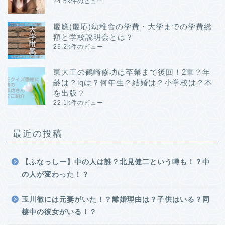
24.5k件のビュー
慶應(慶応)幼稚舎の学費・大学までの学費総
額と学校説明会とは？
23.2k件のビュー
東大王の鶴崎修功は卒業まで後回！2軍？年
齢は？iqは？何年生？結婚は？小学校は？本
を出版？
22.1k件のビュー
最近の投稿
【ふなっしー】中の人は誰？北見健二という噂も！？中
の人が変わった！？
玉川徹には元妻がいた！？離婚理由は？子供はいる？同
棲中の彼女がいる！？