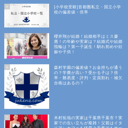
4
[小学校受験]首都圏私立・国立小学
校の偏差値・倍率
5
櫻井翔が結婚！結婚相手はミス慶
應！の年齢や実家は？結婚式や結婚
指輪は？第一子誕生！馴れ初めや妊
娠や子供！
6
森村学園の偏差値？お金持ちが通う
の？学費が高い？受かる子は？倍
率・難易度・評判・定員割れ・補欠
合格はあるの？
Site Map
7
木村拓哉の実家は千葉県千葉市？実
Privacy Policy
家での生い立ちが複雑！父親はイタ