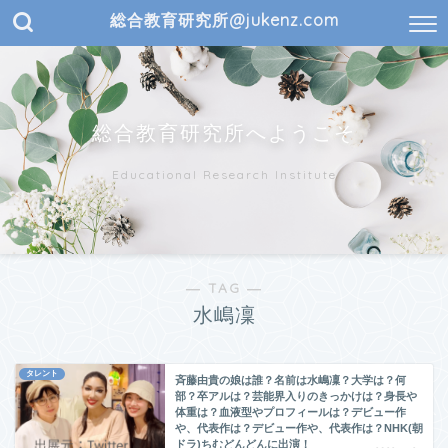
総合教育研究所@jukenz.com
総合教育研究所へようこそ
Educational Research Institute
― TAG ―
水嶋凜
タレント
斉藤由貴の娘は誰？名前は水嶋凜？大学は？何
部？卒アルは？芸能界入りのきっかけは？身長や
体重は？血液型やプロフィールは？デビュー作
や、代表作は？デビュー作や、代表作は？NHK(朝
ドラ)ちむどんどんに出演！