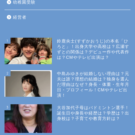
幼稚園受験
経営者
1
鈴鹿央士(すずかおうじ)の本名「ひ
ろと」！出身大学や高校は？広瀬す
ずとの関係は？デビュー作や代表作
は？CMやテレビ出演は？
2
中島みゆきが結婚しない理由は？元
夫は誰？理想の結婚は？独身を選ん
だ理由はなぜ？身長・体重・生年月
日・プロフィール！CMやテレビ出
演！
3
大谷加代子母はバドミントン選手！
誕生日や身長や経歴は？学歴は？出
身校は？子育てや教育方針は？