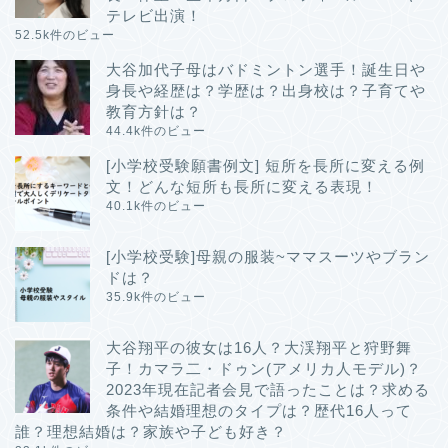
テレビ出演！
52.5k件のビュー
大谷加代子母はバドミントン選手！誕生日や
身長や経歴は？学歴は？出身校は？子育てや
教育方針は？
44.4k件のビュー
[小学校受験願書例文] 短所を長所に変える例
文！どんな短所も長所に変える表現！
40.1k件のビュー
[小学校受験]母親の服装~ママスーツやブラン
ドは？
35.9k件のビュー
大谷翔平の彼女は16人？大渓翔平と狩野舞
子！カマラ二・ドゥン(アメリカ人モデル)？
2023年現在記者会見で語ったことは？求める
条件や結婚理想のタイプは？歴代16人って
誰？理想結婚は？家族や子ども好き？