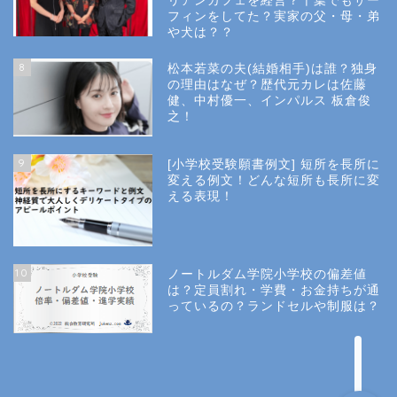
リアンカフェを経営？千葉でもサー
フィンをしてた？実家の父・母・弟
幼稚園受験
や犬は？？
8
松本若菜の夫(結婚相手)は誰？独身
小学校受験
の理由はなぜ？歴代元カレは佐藤
健、中村優一、インパルス 板倉俊
之！
小学校情報
9
[小学校受験願書例文] 短所を長所に
所長コラム
変える例文！どんな短所も長所に変
える表現！
願書と面接
10
ノートルダム学院小学校の偏差値
説明会や面接の服装
は？定員割れ・学費・お金持ちが通
っているの？ランドセルや制服は？
About Us