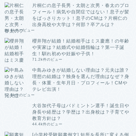
片桐仁の息子長男・太朗と次男・春太のプロ
フィール！病気や自閉症ではない！息子が髪
をばっさりカット！息子のCMは？片桐仁の
出身高校や大学は？何部？卒アルは？
84.6k件のビュー
櫻井翔が結婚！結婚相手はミス慶應！の年齢
や実家は？結婚式や結婚指輪は？第一子誕
生！馴れ初めや妊娠や子供！
71.2k件のビュー
中島みゆきが結婚しない理由は？元夫は誰？
理想の結婚は？独身を選んだ理由はなぜ？身
長・体重・生年月日・プロフィール！CMや
テレビ出演！
52.5k件のビュー
大谷加代子母はバドミントン選手！誕生日や
身長や経歴は？学歴は？出身校は？子育てや
教育方針は？
44.4k件のビュー
[小学校受験願書例文] 短所を長所に変える例