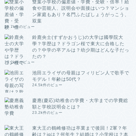
雙葉小学校の偏差値・学費・受験・倍率！給
食や芸能人、説明会や面接はいつ？マンショ
ン家庭もあり？名門ふたばしょうがっこう、
双葉
28.7k件のビュー
鈴鹿央士(すずかおうじ)の大学は國學院大
學？学歴は？ドラゴン桜で東大に合格した
の？中学の卒アルは？幼少期はどんな子だっ
たの？
25.2k件のビュー
池田エライザの母親はフィリピン人で歌手で
モデル！年齢は50代？
24.5k件のビュー
慶應(慶応)幼稚舎の学費・大学までの学費総
額と学校説明会とは？
23.2k件のビュー
東大王の鶴崎修功は卒業まで後回！2軍？年
齢は？iqは？何年生？結婚は？小学校は？本