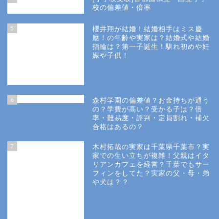
校の偏差値・倍率
5
櫻井翔が結婚！結婚相手はミス慶
應！の年齢や実家は？結婚式や結婚
指輪は？第一子誕生！馴れ初めや妊
娠や子供！
6
森村学園の偏差値？お金持ちが通う
の？学費が高い？受かる子は？倍
率・難易度・評判・定員割れ・補欠
合格はあるの？
7
木村拓哉の実家は千葉県千葉市？実
家での生い立ちが複雑！父親はイタ
リアンカフェを経営？千葉でもサー
フィンをしてた？実家の父・母・弟
や犬は？？