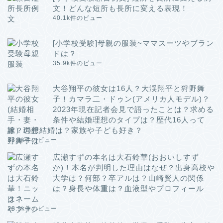
文！どんな短所も長所に変える表現！
40.1k件のビュー
[小学校受験]母親の服装~ママスーツやブラン
ドは？
35.9k件のビュー
大谷翔平の彼女は16人？大渓翔平と狩野舞
子！カマラ二・ドゥン(アメリカ人モデル)？
2023年現在記者会見で語ったことは？求める
条件や結婚理想のタイプは？歴代16人って
誰？理想結婚は？家族や子ども好き？
33.1k件のビュー
広瀬すずの本名は大石鈴華(おおいしすず
か)！本名が判明した理由はなぜ？出身高校や
大学は？何部？卒アルは？山崎賢人の関係
は？身長や体重は？血液型やプロフィール
は？
28.9k件のビュー