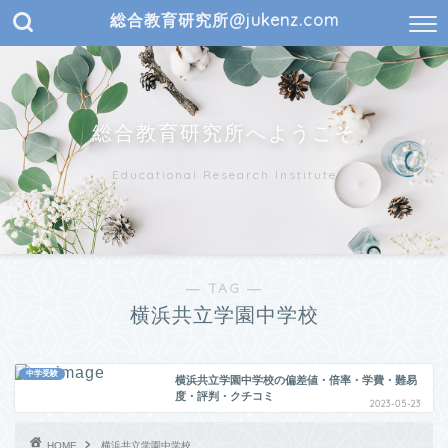
総合教育研究所@jukenz.com
総合教育研究所へようこそ
Educational Research Institute
― TAG ―
横浜共立学園中学校
中学受験
横浜共立学園中学校の偏差値・倍率・学費・難易
度・評判・クチコミ
2023-05-23
HOME
横浜共立学園中学校