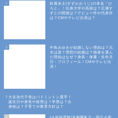
1
鈴鹿央士(すずかおうじ)の本名「ひ
ろと」！出身大学や高校は？広瀬す
ずとの関係は？デビュー作や代表作
は？CMやテレビ出演は？
2
中島みゆきが結婚しない理由は？元
夫は誰？理想の結婚は？独身を選ん
だ理由はなぜ？身長・体重・生年月
日・プロフィール！CMやテレビ出
演！
3
大谷加代子母はバドミントン選手！
誕生日や身長や経歴は？学歴は？出
身校は？子育てや教育方針は？
4
[小学校受験]首都圏私立・国立小学