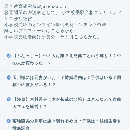
総合教育研究所@jukenz.com
教育関係の評論家として、 小学校受験合格コンサルティ
ング会社経営
小学校受験のオンライン学習教材コンテンツ作成
詳しいプロフィールは
こちら
から。
小学校受験者向け所長のコラムは
こちら
から。
【ふなっしー】中の人は誰？北見健二という噂も！？中
の人が変わった！？
玉川徹には元妻がいた！？離婚理由は？子供はいる？同
棲中の彼女がいる！？
【注目】木村秀夫（木村拓哉の父親）はどんな人？盆栽
カフェを経営！？
菊地亜美の旦那は誰？馴れ初めは？子供は？結婚生活も
徹底調査！