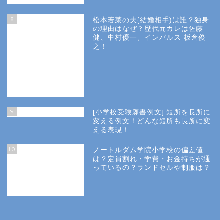
8
松本若菜の夫(結婚相手)は誰？独身
の理由はなぜ？歴代元カレは佐藤
健、中村優一、インパルス 板倉俊
之！
Site Map
9
[小学校受験願書例文] 短所を長所に
変える例文！どんな短所も長所に変
Privacy Policy
える表現！
10
ノートルダム学院小学校の偏差値
幼稚園受験
は？定員割れ・学費・お金持ちが通
っているの？ランドセルや制服は？
小学校受験
小学校情報