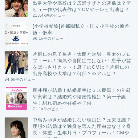
出身大学や高校は？広瀬すずとの関係は？デ
ビュー作や代表作は？CMやテレビ出演は？
213.4k件のビュー
[小学校受験]首都圏私立・国立小学校の偏差
値・倍率
96.1k件のビュー
片桐仁の息子長男・太朗と次男・春太のプロ
フィール！病気や自閉症ではない！息子が髪
をばっさりカット！息子のCMは？片桐仁の
出身高校や大学は？何部？卒アルは？
84.6k件のビュー
櫻井翔が結婚！結婚相手はミス慶應！の年齢
や実家は？結婚式や結婚指輪は？第一子誕
生！馴れ初めや妊娠や子供！
71.1k件のビュー
中島みゆきが結婚しない理由は？元夫は誰？
理想の結婚は？独身を選んだ理由はなぜ？身
長・体重・生年月日・プロフィール！CMや