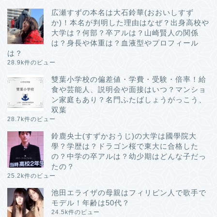
広瀬すずの本名は大石鈴華(おおいしすず
か)！本名が判明した理由はなぜ？出身高校や
大学は？何部？卒アルは？山崎賢人の関係
は？身長や体重は？血液型やプロフィール
は？
28.9k件のビュー
雙葉小学校の偏差値・学費・受験・倍率！給
食や芸能人、説明会や面接はいつ？マンショ
ン家庭もあり？名門ふたばしょうがっこう、
双葉
28.7k件のビュー
鈴鹿央士(すずかおうじ)の大学は國學院大
學？学歴は？ドラゴン桜で東大に合格した
の？中学の卒アルは？幼少期はどんな子だっ
たの？
25.2k件のビュー
池田エライザの母親はフィリピン人で歌手で
モデル！年齢は50代？
24.5k件のビュー