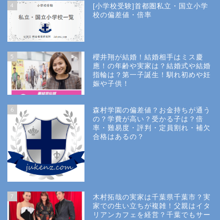
4
[小学校受験]首都圏私立・国立小学
校の偏差値・倍率
5
櫻井翔が結婚！結婚相手はミス慶
應！の年齢や実家は？結婚式や結婚
指輪は？第一子誕生！馴れ初めや妊
娠や子供！
6
森村学園の偏差値？お金持ちが通う
の？学費が高い？受かる子は？倍
率・難易度・評判・定員割れ・補欠
合格はあるの？
Site Map
7
木村拓哉の実家は千葉県千葉市？実
Privacy Policy
家での生い立ちが複雑！父親はイタ
リアンカフェを経営？千葉でもサー