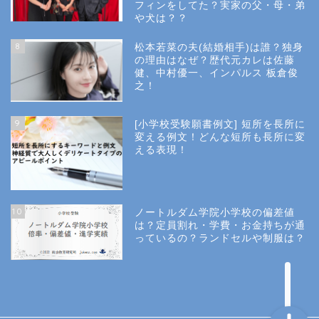
フィンをしてた？実家の父・母・弟
幼稚園受験
や犬は？？
8
松本若菜の夫(結婚相手)は誰？独身
小学校受験
の理由はなぜ？歴代元カレは佐藤
健、中村優一、インパルス 板倉俊
之！
小学校情報
9
[小学校受験願書例文] 短所を長所に
所長コラム
変える例文！どんな短所も長所に変
える表現！
願書と面接
10
ノートルダム学院小学校の偏差値
説明会や面接の服装
は？定員割れ・学費・お金持ちが通
っているの？ランドセルや制服は？
About Us