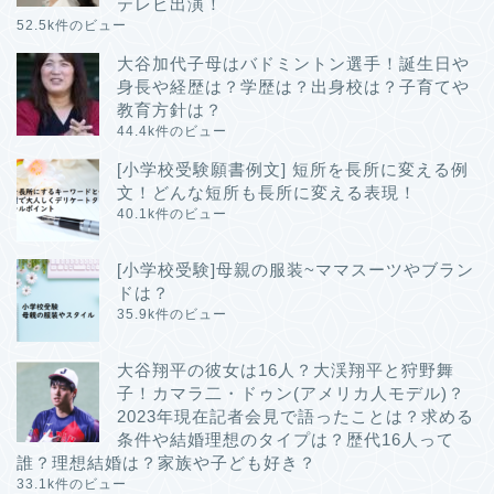
テレビ出演！
52.5k件のビュー
大谷加代子母はバドミントン選手！誕生日や
身長や経歴は？学歴は？出身校は？子育てや
教育方針は？
44.4k件のビュー
[小学校受験願書例文] 短所を長所に変える例
文！どんな短所も長所に変える表現！
40.1k件のビュー
[小学校受験]母親の服装~ママスーツやブラン
ドは？
35.9k件のビュー
大谷翔平の彼女は16人？大渓翔平と狩野舞
子！カマラ二・ドゥン(アメリカ人モデル)？
2023年現在記者会見で語ったことは？求める
条件や結婚理想のタイプは？歴代16人って
誰？理想結婚は？家族や子ども好き？
33.1k件のビュー