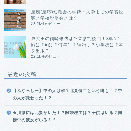
慶應(慶応)幼稚舎の学費・大学までの学費総
額と学校説明会とは？
23.2k件のビュー
東大王の鶴崎修功は卒業まで後回！2軍？年
齢は？iqは？何年生？結婚は？小学校は？本
を出版？
22.1k件のビュー
最近の投稿
【ふなっしー】中の人は誰？北見健二という噂も！？中
の人が変わった！？
玉川徹には元妻がいた！？離婚理由は？子供はいる？同
棲中の彼女がいる！？