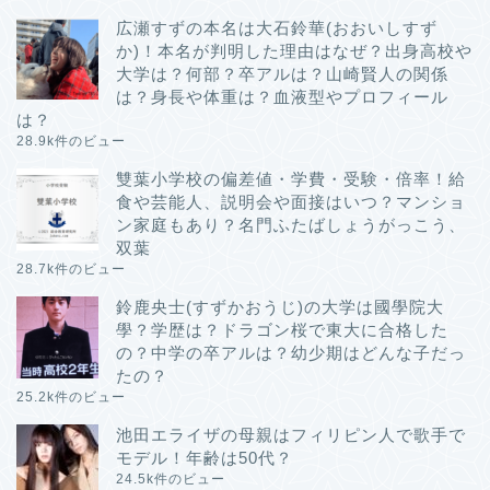
広瀬すずの本名は大石鈴華(おおいしすず
か)！本名が判明した理由はなぜ？出身高校や
大学は？何部？卒アルは？山崎賢人の関係
は？身長や体重は？血液型やプロフィール
は？
28.9k件のビュー
雙葉小学校の偏差値・学費・受験・倍率！給
食や芸能人、説明会や面接はいつ？マンショ
ン家庭もあり？名門ふたばしょうがっこう、
双葉
28.7k件のビュー
鈴鹿央士(すずかおうじ)の大学は國學院大
學？学歴は？ドラゴン桜で東大に合格した
の？中学の卒アルは？幼少期はどんな子だっ
たの？
25.2k件のビュー
池田エライザの母親はフィリピン人で歌手で
モデル！年齢は50代？
24.5k件のビュー