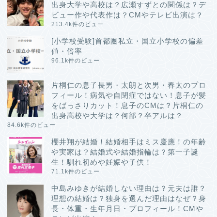
出身大学や高校は？広瀬すずとの関係は？デ
ビュー作や代表作は？CMやテレビ出演は？
213.4k件のビュー
[小学校受験]首都圏私立・国立小学校の偏差
値・倍率
96.1k件のビュー
片桐仁の息子長男・太朗と次男・春太のプロ
フィール！病気や自閉症ではない！息子が髪
をばっさりカット！息子のCMは？片桐仁の
出身高校や大学は？何部？卒アルは？
84.6k件のビュー
櫻井翔が結婚！結婚相手はミス慶應！の年齢
や実家は？結婚式や結婚指輪は？第一子誕
生！馴れ初めや妊娠や子供！
71.1k件のビュー
中島みゆきが結婚しない理由は？元夫は誰？
理想の結婚は？独身を選んだ理由はなぜ？身
長・体重・生年月日・プロフィール！CMや