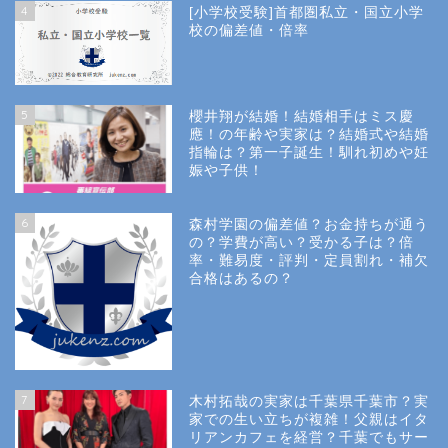
4
[小学校受験]首都圏私立・国立小学
校の偏差値・倍率
5
櫻井翔が結婚！結婚相手はミス慶
應！の年齢や実家は？結婚式や結婚
指輪は？第一子誕生！馴れ初めや妊
娠や子供！
6
森村学園の偏差値？お金持ちが通う
の？学費が高い？受かる子は？倍
率・難易度・評判・定員割れ・補欠
合格はあるの？
Site Map
7
木村拓哉の実家は千葉県千葉市？実
Privacy Policy
家での生い立ちが複雑！父親はイタ
リアンカフェを経営？千葉でもサー