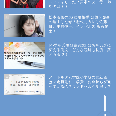
フィンをしてた？実家の父・母・弟
幼稚園受験
や犬は？？
8
松本若菜の夫(結婚相手)は誰？独身
小学校受験
の理由はなぜ？歴代元カレは佐藤
健、中村優一、インパルス 板倉俊
之！
小学校情報
9
[小学校受験願書例文] 短所を長所に
所長コラム
変える例文！どんな短所も長所に変
える表現！
願書と面接
10
ノートルダム学院小学校の偏差値
説明会や面接の服装
は？定員割れ・学費・お金持ちが通
っているの？ランドセルや制服は？
About Us