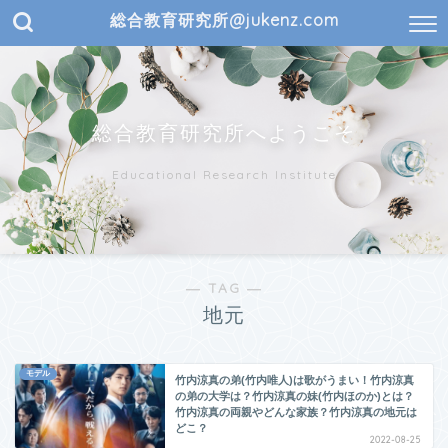
総合教育研究所@jukenz.com
総合教育研究所へようこそ
Educational Research Institute
― TAG ―
地元
モデル
竹内涼真の弟(竹内唯人)は歌がうまい！竹内涼真
の弟の大学は？竹内涼真の妹(竹内ほのか)とは？
竹内涼真の両親やどんな家族？竹内涼真の地元は
どこ？
2022-08-25