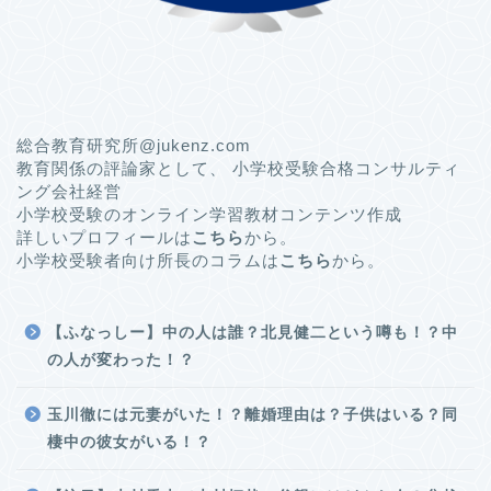
総合教育研究所@jukenz.com
教育関係の評論家として、 小学校受験合格コンサルティ
ング会社経営
小学校受験のオンライン学習教材コンテンツ作成
詳しいプロフィールは
こちら
から。
小学校受験者向け所長のコラムは
こちら
から。
【ふなっしー】中の人は誰？北見健二という噂も！？中
の人が変わった！？
玉川徹には元妻がいた！？離婚理由は？子供はいる？同
棲中の彼女がいる！？