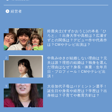
経営者
1
鈴鹿央士(すずかおうじ)の本名「ひ
ろと」！出身大学や高校は？広瀬す
ずとの関係は？デビュー作や代表作
は？CMやテレビ出演は？
2
中島みゆきが結婚しない理由は？元
夫は誰？理想の結婚は？独身を選ん
だ理由はなぜ？身長・体重・生年月
日・プロフィール！CMやテレビ出
演！
3
大谷加代子母はバドミントン選手！
誕生日や身長や経歴は？学歴は？出
身校は？子育てや教育方針は？