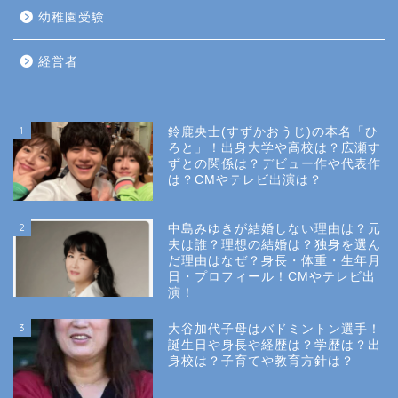
幼稚園受験
経営者
1
鈴鹿央士(すずかおうじ)の本名「ひ
ろと」！出身大学や高校は？広瀬す
ずとの関係は？デビュー作や代表作
は？CMやテレビ出演は？
2
中島みゆきが結婚しない理由は？元
夫は誰？理想の結婚は？独身を選ん
だ理由はなぜ？身長・体重・生年月
日・プロフィール！CMやテレビ出
演！
3
大谷加代子母はバドミントン選手！
誕生日や身長や経歴は？学歴は？出
身校は？子育てや教育方針は？