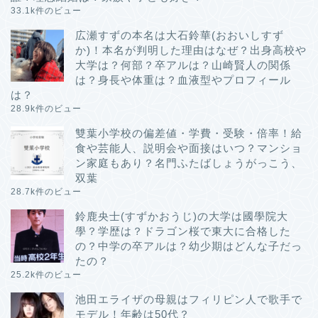
33.1k件のビュー
広瀬すずの本名は大石鈴華(おおいしすず
か)！本名が判明した理由はなぜ？出身高校や
大学は？何部？卒アルは？山崎賢人の関係
は？身長や体重は？血液型やプロフィール
は？
28.9k件のビュー
雙葉小学校の偏差値・学費・受験・倍率！給
食や芸能人、説明会や面接はいつ？マンショ
ン家庭もあり？名門ふたばしょうがっこう、
双葉
28.7k件のビュー
鈴鹿央士(すずかおうじ)の大学は國學院大
學？学歴は？ドラゴン桜で東大に合格した
の？中学の卒アルは？幼少期はどんな子だっ
たの？
25.2k件のビュー
池田エライザの母親はフィリピン人で歌手で
モデル！年齢は50代？