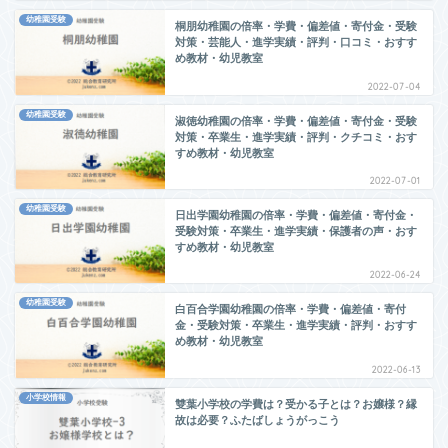
幼稚園受験
桐朋幼稚園の倍率・学費・偏差値・寄付金・受験
対策・芸能人・進学実績・評判・口コミ・おすす
め教材・幼児教室
2022-07-04
幼稚園受験
淑徳幼稚園の倍率・学費・偏差値・寄付金・受験
対策・卒業生・進学実績・評判・クチコミ・おす
すめ教材・幼児教室
2022-07-01
幼稚園受験
日出学園幼稚園の倍率・学費・偏差値・寄付金・
受験対策・卒業生・進学実績・保護者の声・おす
すめ教材・幼児教室
2022-06-24
幼稚園受験
白百合学園幼稚園の倍率・学費・偏差値・寄付
金・受験対策・卒業生・進学実績・評判・おすす
め教材・幼児教室
2022-06-13
小学校情報
雙葉小学校の学費は？受かる子とは？お嬢様？縁
故は必要？ふたばしょうがっこう