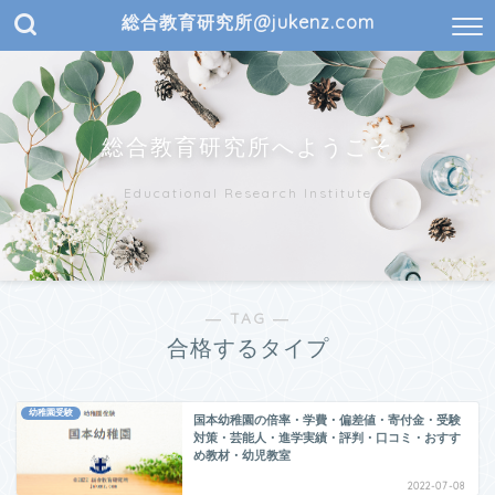
総合教育研究所@jukenz.com
総合教育研究所へようこそ
Educational Research Institute
― TAG ―
合格するタイプ
幼稚園受験
国本幼稚園の倍率・学費・偏差値・寄付金・受験
対策・芸能人・進学実績・評判・口コミ・おすす
め教材・幼児教室
2022-07-08