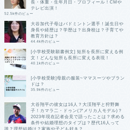
長・体重・生年月日・プロフィール！CMや
テレビ出演！
52.5k件のビュー
大谷加代子母はバドミントン選手！誕生日や
身長や経歴は？学歴は？出身校は？子育てや
教育方針は？
44.4k件のビュー
[小学校受験願書例文] 短所を長所に変える例
文！どんな短所も長所に変える表現！
40.1k件のビュー
[小学校受験]母親の服装~ママスーツやブラン
ドは？
35.9k件のビュー
大谷翔平の彼女は16人？大渓翔平と狩野舞
子！カマラ二・ドゥン(アメリカ人モデル)？
2023年現在記者会見で語ったことは？求める
条件や結婚理想のタイプは？歴代16人って
誰？理想結婚は？家族や子ども好き？