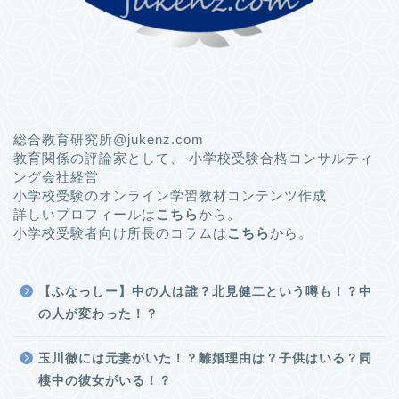
総合教育研究所@jukenz.com
教育関係の評論家として、 小学校受験合格コンサルティ
ング会社経営
小学校受験のオンライン学習教材コンテンツ作成
詳しいプロフィールは
こちら
から。
小学校受験者向け所長のコラムは
こちら
から。
【ふなっしー】中の人は誰？北見健二という噂も！？中
の人が変わった！？
玉川徹には元妻がいた！？離婚理由は？子供はいる？同
棲中の彼女がいる！？