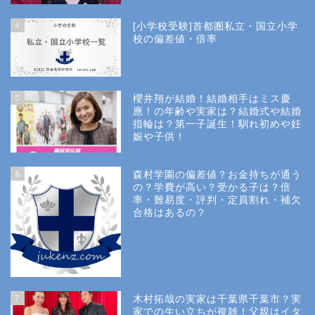
4
[小学校受験]首都圏私立・国立小学
校の偏差値・倍率
5
櫻井翔が結婚！結婚相手はミス慶
應！の年齢や実家は？結婚式や結婚
指輪は？第一子誕生！馴れ初めや妊
娠や子供！
6
森村学園の偏差値？お金持ちが通う
の？学費が高い？受かる子は？倍
率・難易度・評判・定員割れ・補欠
合格はあるの？
Site Map
7
木村拓哉の実家は千葉県千葉市？実
Privacy Policy
家での生い立ちが複雑！父親はイタ