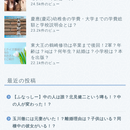
24.5k件のビュー
慶應(慶応)幼稚舎の学費・大学までの学費総
額と学校説明会とは？
23.2k件のビュー
東大王の鶴崎修功は卒業まで後回！2軍？年
齢は？iqは？何年生？結婚は？小学校は？本
を出版？
22.1k件のビュー
最近の投稿
【ふなっしー】中の人は誰？北見健二という噂も！？中
の人が変わった！？
玉川徹には元妻がいた！？離婚理由は？子供はいる？同
棲中の彼女がいる！？