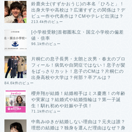
鈴鹿央士(すずかおうじ)の本名「ひろと」！
出身大学や高校は？広瀬すずとの関係は？デ
ビュー作や代表作は？CMやテレビ出演は？
213.4k件のビュー
[小学校受験]首都圏私立・国立小学校の偏差
値・倍率
96.1k件のビュー
片桐仁の息子長男・太朗と次男・春太のプロ
フィール！病気や自閉症ではない！息子が髪
をばっさりカット！息子のCMは？片桐仁の
出身高校や大学は？何部？卒アルは？
84.6k件のビュー
櫻井翔が結婚！結婚相手はミス慶應！の年齢
や実家は？結婚式や結婚指輪は？第一子誕
生！馴れ初めや妊娠や子供！
71.1k件のビュー
中島みゆきが結婚しない理由は？元夫は誰？
理想の結婚は？独身を選んだ理由はなぜ？身