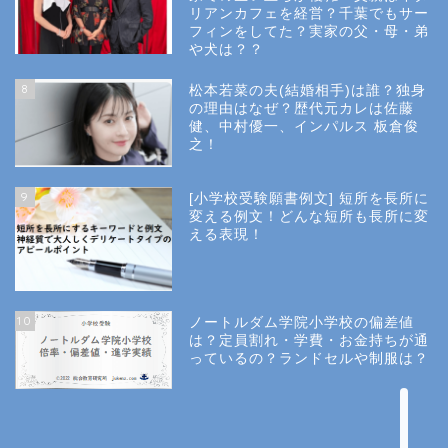
リアンカフェを経営？千葉でもサー
フィンをしてた？実家の父・母・弟
幼稚園受験
や犬は？？
8
松本若菜の夫(結婚相手)は誰？独身
小学校受験
の理由はなぜ？歴代元カレは佐藤
健、中村優一、インパルス 板倉俊
之！
小学校情報
9
[小学校受験願書例文] 短所を長所に
所長コラム
変える例文！どんな短所も長所に変
える表現！
願書と面接
10
ノートルダム学院小学校の偏差値
説明会や面接の服装
は？定員割れ・学費・お金持ちが通
っているの？ランドセルや制服は？
About Us