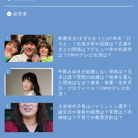
経営者
1
鈴鹿央士(すずかおうじ)の本名「ひ
ろと」！出身大学や高校は？広瀬す
ずとの関係は？デビュー作や代表作
は？CMやテレビ出演は？
2
中島みゆきが結婚しない理由は？元
夫は誰？理想の結婚は？独身を選ん
だ理由はなぜ？身長・体重・生年月
日・プロフィール！CMやテレビ出
演！
3
大谷加代子母はバドミントン選手！
誕生日や身長や経歴は？学歴は？出
身校は？子育てや教育方針は？