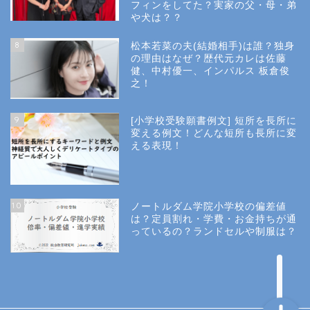
フィンをしてた？実家の父・母・弟
幼稚園受験
や犬は？？
8
松本若菜の夫(結婚相手)は誰？独身
小学校受験
の理由はなぜ？歴代元カレは佐藤
健、中村優一、インパルス 板倉俊
之！
小学校情報
9
[小学校受験願書例文] 短所を長所に
所長コラム
変える例文！どんな短所も長所に変
える表現！
願書と面接
10
ノートルダム学院小学校の偏差値
説明会や面接の服装
は？定員割れ・学費・お金持ちが通
っているの？ランドセルや制服は？
About Us