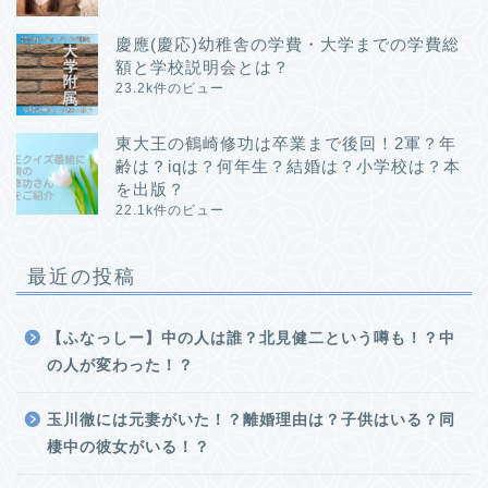
慶應(慶応)幼稚舎の学費・大学までの学費総
額と学校説明会とは？
23.2k件のビュー
東大王の鶴崎修功は卒業まで後回！2軍？年
齢は？iqは？何年生？結婚は？小学校は？本
を出版？
22.1k件のビュー
最近の投稿
【ふなっしー】中の人は誰？北見健二という噂も！？中
の人が変わった！？
玉川徹には元妻がいた！？離婚理由は？子供はいる？同
棲中の彼女がいる！？