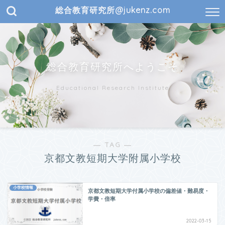
総合教育研究所@jukenz.com
総合教育研究所へようこそ
Educational Research Institute
― TAG ―
京都文教短期大学附属小学校
小学校情報
京都文教短期大学付属小学校の偏差値・難易度・
学費・倍率
2022-03-15