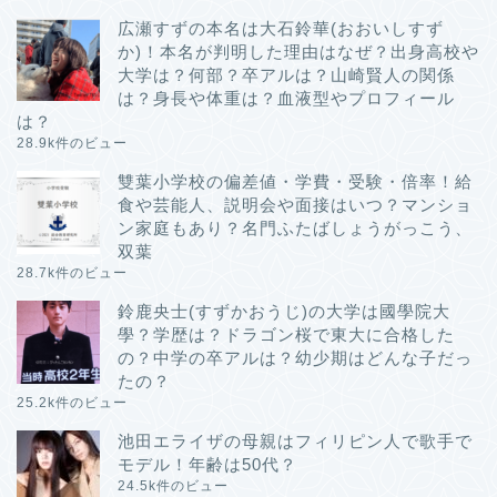
広瀬すずの本名は大石鈴華(おおいしすず
か)！本名が判明した理由はなぜ？出身高校や
大学は？何部？卒アルは？山崎賢人の関係
は？身長や体重は？血液型やプロフィール
は？
28.9k件のビュー
雙葉小学校の偏差値・学費・受験・倍率！給
食や芸能人、説明会や面接はいつ？マンショ
ン家庭もあり？名門ふたばしょうがっこう、
双葉
28.7k件のビュー
鈴鹿央士(すずかおうじ)の大学は國學院大
學？学歴は？ドラゴン桜で東大に合格した
の？中学の卒アルは？幼少期はどんな子だっ
たの？
25.2k件のビュー
池田エライザの母親はフィリピン人で歌手で
モデル！年齢は50代？
24.5k件のビュー