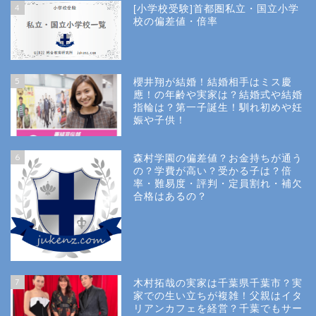
4
[小学校受験]首都圏私立・国立小学
校の偏差値・倍率
5
櫻井翔が結婚！結婚相手はミス慶
應！の年齢や実家は？結婚式や結婚
指輪は？第一子誕生！馴れ初めや妊
娠や子供！
6
森村学園の偏差値？お金持ちが通う
の？学費が高い？受かる子は？倍
率・難易度・評判・定員割れ・補欠
合格はあるの？
Site Map
7
木村拓哉の実家は千葉県千葉市？実
Privacy Policy
家での生い立ちが複雑！父親はイタ
リアンカフェを経営？千葉でもサー