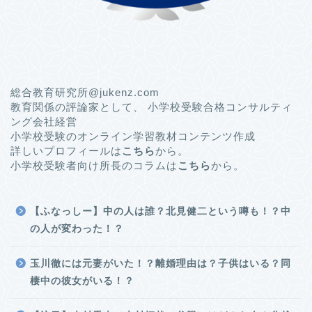
総合教育研究所@jukenz.com
教育関係の評論家として、 小学校受験合格コンサルティ
ング会社経営
小学校受験のオンライン学習教材コンテンツ作成
詳しいプロフィールは
こちら
から。
小学校受験者向け所長のコラムは
こちら
から。
【ふなっしー】中の人は誰？北見健二という噂も！？中
の人が変わった！？
玉川徹には元妻がいた！？離婚理由は？子供はいる？同
棲中の彼女がいる！？