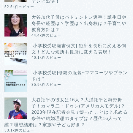
テレビ出演！
52.5k件のビュー
大谷加代子母はバドミントン選手！誕生日や
身長や経歴は？学歴は？出身校は？子育てや
教育方針は？
44.4k件のビュー
[小学校受験願書例文] 短所を長所に変える例
文！どんな短所も長所に変える表現！
40.1k件のビュー
[小学校受験]母親の服装~ママスーツやブラン
ドは？
35.9k件のビュー
大谷翔平の彼女は16人？大渓翔平と狩野舞
子！カマラ二・ドゥン(アメリカ人モデル)？
2023年現在記者会見で語ったことは？求める
条件や結婚理想のタイプは？歴代16人って
誰？理想結婚は？家族や子ども好き？
33.1k件のビュー