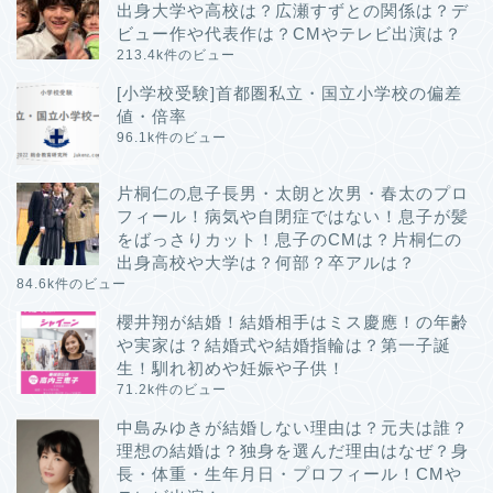
出身大学や高校は？広瀬すずとの関係は？デ
ビュー作や代表作は？CMやテレビ出演は？
213.4k件のビュー
[小学校受験]首都圏私立・国立小学校の偏差
値・倍率
96.1k件のビュー
片桐仁の息子長男・太朗と次男・春太のプロ
フィール！病気や自閉症ではない！息子が髪
をばっさりカット！息子のCMは？片桐仁の
出身高校や大学は？何部？卒アルは？
84.6k件のビュー
櫻井翔が結婚！結婚相手はミス慶應！の年齢
や実家は？結婚式や結婚指輪は？第一子誕
生！馴れ初めや妊娠や子供！
71.2k件のビュー
中島みゆきが結婚しない理由は？元夫は誰？
理想の結婚は？独身を選んだ理由はなぜ？身
長・体重・生年月日・プロフィール！CMや