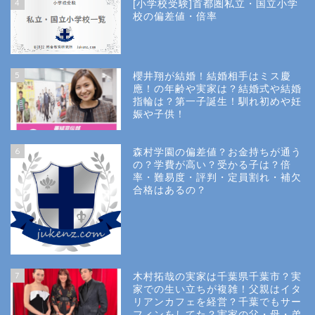
4
[小学校受験]首都圏私立・国立小学
校の偏差値・倍率
5
櫻井翔が結婚！結婚相手はミス慶
應！の年齢や実家は？結婚式や結婚
指輪は？第一子誕生！馴れ初めや妊
娠や子供！
6
森村学園の偏差値？お金持ちが通う
の？学費が高い？受かる子は？倍
率・難易度・評判・定員割れ・補欠
合格はあるの？
Site Map
7
木村拓哉の実家は千葉県千葉市？実
Privacy Policy
家での生い立ちが複雑！父親はイタ
リアンカフェを経営？千葉でもサー
フィンをしてた？実家の父・母・弟