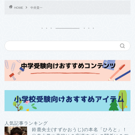
HOME
中井貴一
人気記事ランキング
鈴鹿央士(すずかおうじ)の本名「ひろと」！