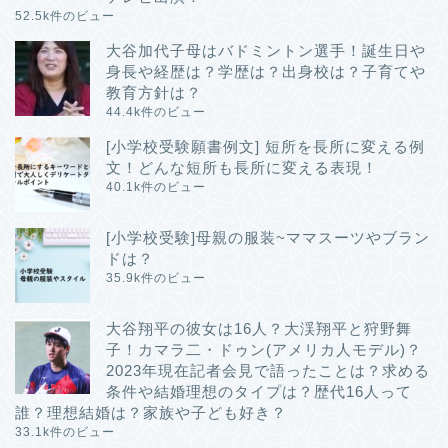
52.5k件のビュー
大谷加代子母はバドミントン選手！誕生日や
身長や経歴は？学歴は？出身校は？子育てや
教育方針は？
44.4k件のビュー
[小学校受験願書例文] 短所を長所に変える例
文！どんな短所も長所に変える表現！
40.1k件のビュー
[小学校受験]母親の服装~ママスーツやブラン
ドは？
35.9k件のビュー
大谷翔平の彼女は16人？大渓翔平と狩野舞
子！カマラ二・ドゥン(アメリカ人モデル)？
2023年現在記者会見で語ったことは？求める
条件や結婚理想のタイプは？歴代16人って
誰？理想結婚は？家族や子ども好き？
33.1k件のビュー