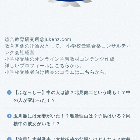
総合教育研究所@jukenz.com
教育関係の評論家として、 小学校受験合格コンサルティ
ング会社経営
小学校受験のオンライン学習教材コンテンツ作成
詳しいプロフィールは
こちら
から。
小学校受験者向け所長のコラムは
こちら
から。
【ふなっしー】中の人は誰？北見健二という噂も！？中
の人が変わった！？
玉川徹には元妻がいた！？離婚理由は？子供はいる？同
棲中の彼女がいる！？
【注目】木村秀夫（木村拓哉の父親）はどんな人？盆栽