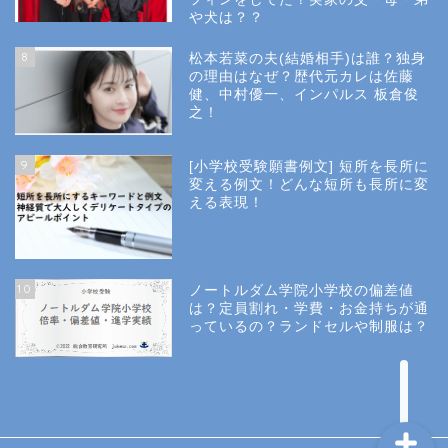
幼稚園受験
や犬は？？
8
松本若菜の夫(結婚相手)は誰？独身
小学校受験
の理由はなぜ？歴代元カレは佐藤
健、中村優一、インパルス 板倉俊
之！
小学校情報
9
[小学校受験願書例文] 短所を長所に
所長コラム
変える例文！どんな短所も長所に変
える表現！
願書と面接
10
ノートルダム学院小学校の偏差値
説明会や面接の服装
は？定員割れ・学費・お金持ちが通
っているの？ランドセルや制服は？
About Us