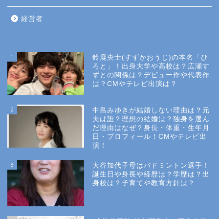
経営者
1
鈴鹿央士(すずかおうじ)の本名「ひ
ろと」！出身大学や高校は？広瀬す
ずとの関係は？デビュー作や代表作
は？CMやテレビ出演は？
2
中島みゆきが結婚しない理由は？元
夫は誰？理想の結婚は？独身を選ん
だ理由はなぜ？身長・体重・生年月
日・プロフィール！CMやテレビ出
演！
3
大谷加代子母はバドミントン選手！
誕生日や身長や経歴は？学歴は？出
身校は？子育てや教育方針は？