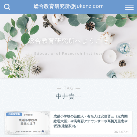
総合教育研究所@jukenz.com
総合教育研究所へようこそ
Educational Research Institute
― TAG ―
中井貴一
小学校情報
成蹊小学校の芸能人・有名人は安倍晋三（元内閣
総理大臣）や高島彩アナウンサーや高橋万里恵や
坂茂(建築家)も！
2022-07-11