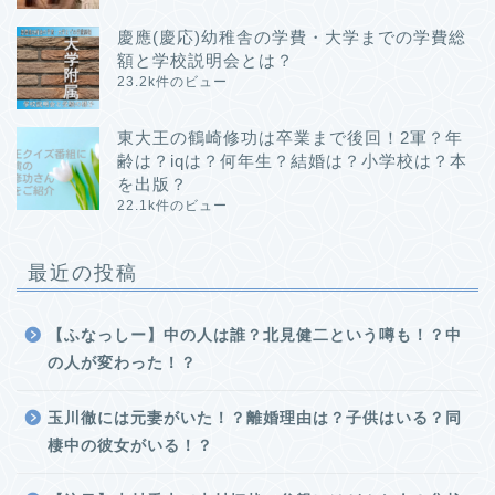
慶應(慶応)幼稚舎の学費・大学までの学費総
額と学校説明会とは？
23.2k件のビュー
東大王の鶴崎修功は卒業まで後回！2軍？年
齢は？iqは？何年生？結婚は？小学校は？本
を出版？
22.1k件のビュー
最近の投稿
【ふなっしー】中の人は誰？北見健二という噂も！？中
の人が変わった！？
玉川徹には元妻がいた！？離婚理由は？子供はいる？同
棲中の彼女がいる！？