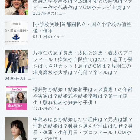
出身大学や高校は？広瀬すずとの関係は？デ
ビュー作や代表作は？CMやテレビ出演は？
213.4k件のビュー
[小学校受験]首都圏私立・国立小学校の偏差
値・倍率
96.1k件のビュー
片桐仁の息子長男・太朗と次男・春太のプロ
フィール！病気や自閉症ではない！息子が髪
をばっさりカット！息子のCMは？片桐仁の
出身高校や大学は？何部？卒アルは？
84.6k件のビュー
櫻井翔が結婚！結婚相手はミス慶應！の年齢
や実家は？結婚式や結婚指輪は？第一子誕
生！馴れ初めや妊娠や子供！
71.1k件のビュー
中島みゆきが結婚しない理由は？元夫は誰？
理想の結婚は？独身を選んだ理由はなぜ？身
長・体重・生年月日・プロフィール！CMや
テレビ出演！