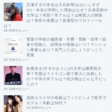
広瀬すずの本名は大石鈴華(おおいしすず
か)！本名が判明した理由はなぜ？出身高校や
大学は？何部？卒アルは？山崎賢人の関係
は？身長や体重は？血液型やプロフィール
は？
28.9k件のビュー
雙葉小学校の偏差値・学費・受験・倍率！給
食や芸能人、説明会や面接はいつ？マンショ
ン家庭もあり？名門ふたばしょうがっこう、
双葉
28.7k件のビュー
鈴鹿央士(すずかおうじ)の大学は國學院大
學？学歴は？ドラゴン桜で東大に合格した
の？中学の卒アルは？幼少期はどんな子だっ
たの？
25.2k件のビュー
池田エライザの母親はフィリピン人で歌手で
モデル！年齢は50代？
24.5k件のビュー