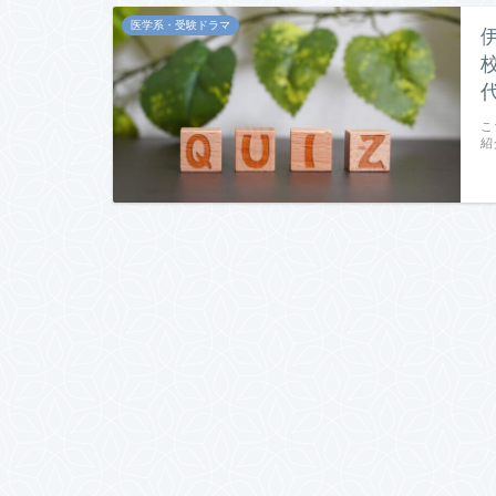
医学系・受験ドラマ
こ
紹