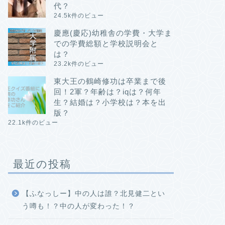
代？
24.5k件のビュー
慶應(慶応)幼稚舎の学費・大学ま
での学費総額と学校説明会と
は？
23.2k件のビュー
東大王の鶴崎修功は卒業まで後
回！2軍？年齢は？iqは？何年
生？結婚は？小学校は？本を出
版？
22.1k件のビュー
最近の投稿
【ふなっしー】中の人は誰？北見健二とい
う噂も！？中の人が変わった！？