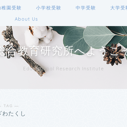
幼稚園受験
小学校受験
中学受験
大学受
人
About Us
総合教育研究所へようこ
Educational Research Institute
― TAG ―
ざわたくし