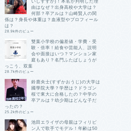
いしすずか)！本名が判明した理
由はなぜ？出身高校や大学は？
何部？卒アルは？山崎賢人の関
係は？身長や体重は？血液型やプロフィール
は？
28.9k件のビュー
雙葉小学校の偏差値・学費・受
験・倍率！給食や芸能人、説明
会や面接はいつ？マンション家
庭もあり？名門ふたばしょうが
っこう、双葉
28.7k件のビュー
鈴鹿央士(すずかおうじ)の大学は
國學院大學？学歴は？ドラゴン
桜で東大に合格したの？中学の
卒アルは？幼少期はどんな子だ
ったの？
25.2k件のビュー
池田エライザの母親はフィリピ
ン人で歌手でモデル！年齢は50