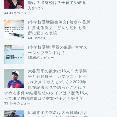
歴は？出身校は？子育てや教育
方針は？
44.4k件のビュー
[小学校受験願書例文] 短所を長所
に変える例文！どんな短所も長
所に変える表現！
40.1k件のビュー
[小学校受験]母親の服装~ママス
ーツやブランドは？
35.9k件のビュー
大谷翔平の彼女は16人？大渓翔
平と狩野舞子！カマラ二・ドゥ
ン(アメリカ人モデル)？2023年
現在記者会見で語ったことは？
求める条件や結婚理想のタイプは？歴代16人
って誰？理想結婚は？家族や子ども好き？
33.1k件のビュー
広瀬すずの本名は大石鈴華(おお