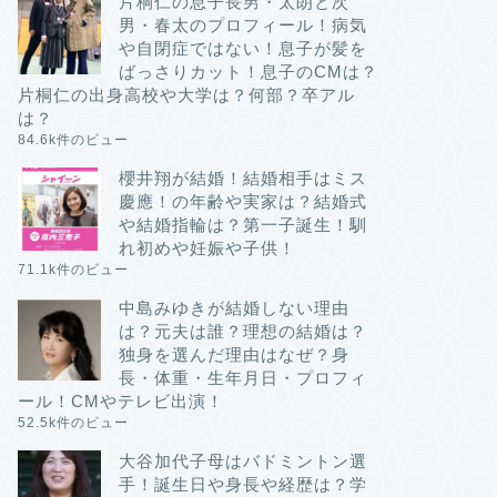
片桐仁の息子長男・太朗と次
男・春太のプロフィール！病気
や自閉症ではない！息子が髪を
ばっさりカット！息子のCMは？
片桐仁の出身高校や大学は？何部？卒アル
は？
84.6k件のビュー
櫻井翔が結婚！結婚相手はミス
慶應！の年齢や実家は？結婚式
や結婚指輪は？第一子誕生！馴
れ初めや妊娠や子供！
71.1k件のビュー
中島みゆきが結婚しない理由
は？元夫は誰？理想の結婚は？
独身を選んだ理由はなぜ？身
長・体重・生年月日・プロフィ
ール！CMやテレビ出演！
52.5k件のビュー
大谷加代子母はバドミントン選
手！誕生日や身長や経歴は？学